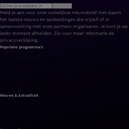
Aanmelden
Meld je aan voor onze wekelijkse nieuwsbrief met daarin
het laatste nieuws en aanbiedingen die wijzelf of in
samenwerking met onze partners organiseren. Je kunt je op
ieder moment afmelden. Zie voor meer informatie de
privacyverklaring
.
Populaire programma's
De Bondgenoten
A.S.S. - Anti Survival Show
De Oranjezomer
Mi Dushi: wat is dan liefde?
Lang Leve de Liefde
Het Blok
Nieuws & Actualiteit
Hart van Nederland
Nieuws van de Dag
Shownieuws
Vandaag Inside