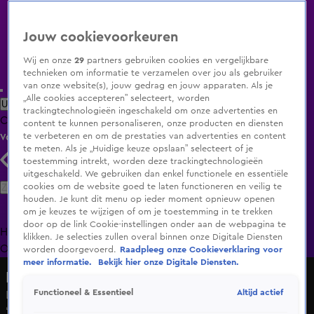
Jouw cookievoorkeuren
Wij en onze
29
partners gebruiken cookies en vergelijkbare
technieken om informatie te verzamelen over jou als gebruiker
van onze website(s), jouw gedrag en jouw apparaten. Als je
„Alle cookies accepteren” selecteert, worden
Uitzending Gemist
Populaire programma's
Zenders
Genres
trackingtechnologieën ingeschakeld om onze advertenties en
Clips
Films
Radio
Smart TV inlog
Shop
content te kunnen personaliseren, onze producten en diensten
te verbeteren en om de prestaties van advertenties en content
Volg KIJK
te meten. Als je „Huidige keuze opslaan” selecteert of je
toestemming intrekt, worden deze trackingtechnologieën
uitgeschakeld. We gebruiken dan enkel functionele en essentiële
Zoeken
cookies om de website goed te laten functioneren en veilig te
houden. Je kunt dit menu op ieder moment opnieuw openen
om je keuzes te wijzigen of om je toestemming in te trekken
door op de link Cookie-instellingen onder aan de webpagina te
Home
Uitzending Gemist
Programma's
De Bondgenoten
De
klikken. Je selecties zullen overal binnen onze Digitale Diensten
Oranjezomer
Livestreams
Shop
worden doorgevoerd.
Raadpleeg onze Cookieverklaring voor
meer informatie.
Bekijk hier onze Digitale Diensten.
De Oranjezomer
Altijd actief
Functioneel & Essentieel
Lale Gül over mogelijke sancties van kabinet tegen Israël:
‘Het wordt tijd!’