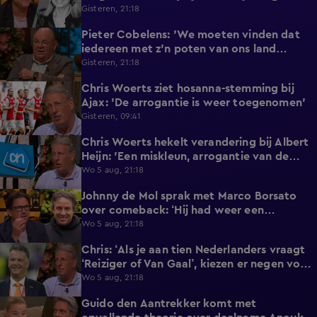
(79)
Gisteren, 21:18
Pieter Cobelens: 'We moeten vinden dat
1:16
iedereen met z'n poten van ons land
afblijft!'
Gisteren, 21:18
Chris Woerts ziet hosanna-stemming bij
1:11
Ajax: 'De arrogantie is weer toegenomen'
Gisteren, 09:41
Chris Woerts hekelt verandering bij Albert
2:19
Heijn: 'Een miskleun, arrogantie van de
marktleider!'
Wo 5 aug, 21:18
Johnny de Mol sprak met Marco Borsato
5:28
over comeback: ‘Hij had weer een
twinkeling in zijn ogen’
Wo 5 aug, 21:18
Chris: ‘Als je aan tien Nederlanders vraagt
0:39
‘Reiziger of Van Gaal’, kiezen er negen voor
Louis'
Wo 5 aug, 21:18
Guido den Aantrekker komt met
2:45