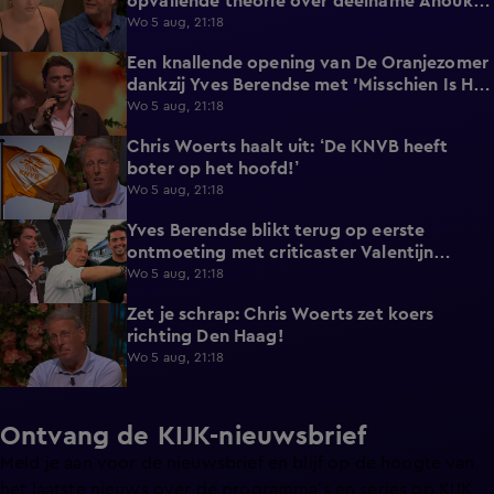
opvallende theorie over deelname Anouk
aan De Bondgenoten
Wo 5 aug, 21:18
Een knallende opening van De Oranjezomer
2:10
dankzij Yves Berendse met 'Misschien Is Het
Tijd'!
Wo 5 aug, 21:18
Chris Woerts haalt uit: ‘De KNVB heeft
3:19
boter op het hoofd!’
Wo 5 aug, 21:18
Yves Berendse blikt terug op eerste
0:46
ontmoeting met criticaster Valentijn
Driessen
Wo 5 aug, 21:18
Zet je schrap: Chris Woerts zet koers
0:38
richting Den Haag!
Wo 5 aug, 21:18
Ontvang de KIJK-nieuwsbrief
Meld je aan voor de nieuwsbrief en blijf op de hoogte van
het laatste nieuws over de programma’s en series op KIJK.