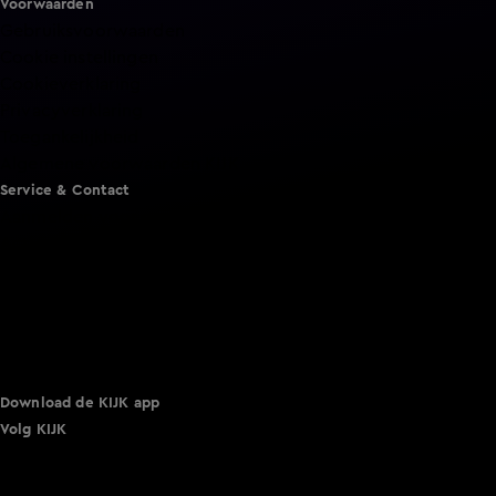
Voorwaarden
Gebruiksvoorwaarden
Cookie instellingen
Cookieverklaring
Privacyverklaring
Toegankelijkheid
Algemene voorwaarden KIJK
Service & Contact
Aanmelden voor een programma
Acties
Adverteren
Smart TV inlog
Over KIJK
Vacatures
Klantenservice
Download de KIJK app
Volg KIJK
©
2026 Talpa Network. Alle rechten voorbehouden. Geen
tekst- en datamining.