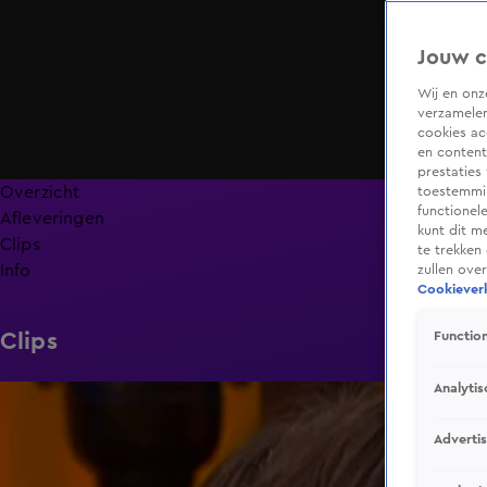
Jouw c
Wij en on
verzamelen
cookies ac
en content
prestaties
Overzicht
toestemmin
functionel
Afleveringen
kunt dit m
Clips
te trekken
Info
zullen ove
Cookieverk
Clips
Function
Analytis
0:13
Adverti