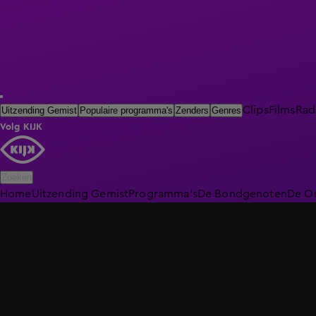
Clips
Films
Rad
Uitzending Gemist
Populaire programma's
Zenders
Genres
Volg KIJK
Zoeken
Home
Uitzending Gemist
Programma's
De Bondgenoten
De O