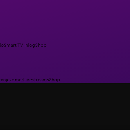
io
Smart TV inlog
Shop
ranjezomer
Livestreams
Shop