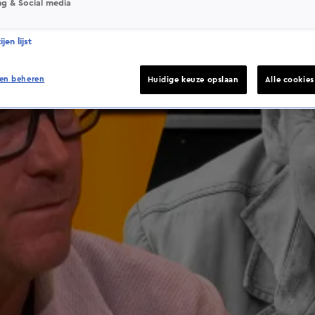
ng & Social media
jen lijst
en beheren
Huidige keuze opslaan
Alle cookie