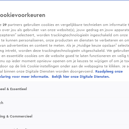
ookievoorkeuren
ze
29
partners gebruiken cookies en vergelijkbare technieken om informatie 
 over jou als gebruiker van onze website(s), jouw gedrag en jouw apparaten.
cepteren” selecteert, worden trackingtechnologieën ingeschakeld om onze 
 te kunnen personaliseren, onze producten en diensten te verbeteren en o
 van advertenties en content te meten. Als je „Huidige keuze opslaan” selecte
g intrekt, worden deze trackingtechnologieën uitgeschakeld. We gebruike
e en essentiële cookies om de website goed te laten functioneren en veilig 
enu op ieder moment opnieuw openen om je keuzes te wijzigen of om je t
 door op de link Cookie-instellingen onder aan de webpagina te klikken. Je s
ral binnen onze Digitale Diensten worden doorgevoerd.
Raadpleeg onze
laring voor meer informatie.
Bekijk hier onze Digitale Diensten.
eel & Essentieel
ch
sing & Commercieel