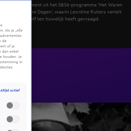
op een fragment uit het SBS6-programma 'Het Waren
2 Fantastische Dagen', waarin Leontine Ruiters vertelt
dat ze zichzelf ten huwelijk heeft gevraagd.
te
 Als je „Alle
advertenties
m de
ert of je
n dan enkel
te houden. Je
oestemming in
electies
Altijd actief