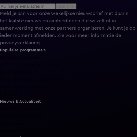
Aanmelden
Meld je aan voor onze wekelijkse nieuwsbrief met daarin
het laatste nieuws en aanbiedingen die wijzelf of in
samenwerking met onze partners organiseren. Je kunt je op
ieder moment afmelden. Zie voor meer informatie de
privacyverklaring
.
Populaire programma's
De Bondgenoten
A.S.S. - Anti Survival Show
De Oranjezomer
Mi Dushi: wat is dan liefde?
Lang Leve de Liefde
Het Blok
Nieuws & Actualiteit
Hart van Nederland
Nieuws van de Dag
Shownieuws
Vandaag Inside