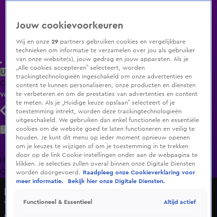
Jouw cookievoorkeuren
Wij en onze
29
partners gebruiken cookies en vergelijkbare
technieken om informatie te verzamelen over jou als gebruiker
van onze website(s), jouw gedrag en jouw apparaten. Als je
„Alle cookies accepteren” selecteert, worden
Uitzending Gemist
Populaire programma's
Zenders
Genres
trackingtechnologieën ingeschakeld om onze advertenties en
Clips
Films
Radio
Smart TV inlog
Shop
content te kunnen personaliseren, onze producten en diensten
te verbeteren en om de prestaties van advertenties en content
Volg KIJK
te meten. Als je „Huidige keuze opslaan” selecteert of je
toestemming intrekt, worden deze trackingtechnologieën
uitgeschakeld. We gebruiken dan enkel functionele en essentiële
Zoeken
cookies om de website goed te laten functioneren en veilig te
houden. Je kunt dit menu op ieder moment opnieuw openen
om je keuzes te wijzigen of om je toestemming in te trekken
door op de link Cookie-instellingen onder aan de webpagina te
Home
Uitzending Gemist
Programma's
De Bondgenoten
De
klikken. Je selecties zullen overal binnen onze Digitale Diensten
Oranjezomer
Livestreams
Shop
worden doorgevoerd.
Raadpleeg onze Cookieverklaring voor
meer informatie.
Bekijk hier onze Digitale Diensten.
De Oranjezomer
Altijd actief
Functioneel & Essentieel
Vrouw in De Oranjezomer-publiek in tranen om verhaal
over zwerfhonden op Curaçao: 'Hartverscheurend'