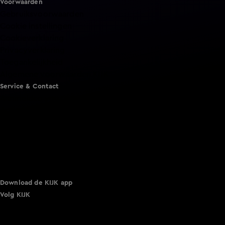
Voorwaarden
Gebruiksvoorwaarden
Cookie instellingen
Cookieverklaring
Privacyverklaring
Toegankelijkheid
Algemene voorwaarden KIJK
Service & Contact
Aanmelden voor een programma
Acties
Adverteren
Smart TV inlog
Over KIJK
Vacatures
Klantenservice
Download de KIJK app
Volg KIJK
©
2026 Talpa Network. Alle rechten voorbehouden. Geen
tekst- en datamining.