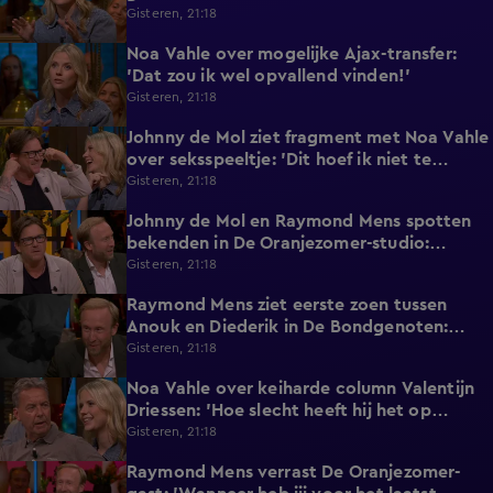
Eredivisie!'
Gisteren, 21:18
Noa Vahle over mogelijke Ajax-transfer:
0:49
'Dat zou ik wel opvallend vinden!'
Gisteren, 21:18
Johnny de Mol ziet fragment met Noa Vahle
2:12
over seksspeeltje: 'Dit hoef ik niet te
horen!'
Gisteren, 21:18
Johnny de Mol en Raymond Mens spotten
0:27
bekenden in De Oranjezomer-studio:
'Hooggeëerd publiek!'
Gisteren, 21:18
Raymond Mens ziet eerste zoen tussen
1:15
Anouk en Diederik in De Bondgenoten:
'Echt een soap!'
Gisteren, 21:18
Noa Vahle over keiharde column Valentijn
2:25
Driessen: 'Hoe slecht heeft hij het op
vakantie?!'
Gisteren, 21:18
Raymond Mens verrast De Oranjezomer-
1:17