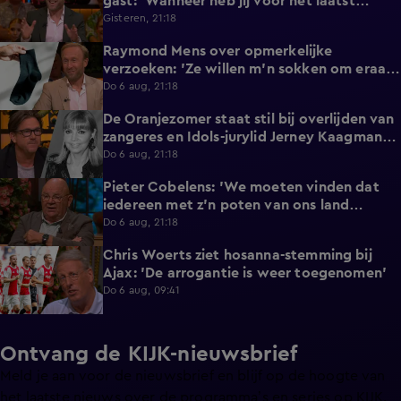
gast: 'Wanneer heb jij voor het laatst
afgetrokken?'
Gisteren, 21:18
Raymond Mens over opmerkelijke
1:49
verzoeken: 'Ze willen m'n sokken om eraan
te ruiken'
Do 6 aug, 21:18
De Oranjezomer staat stil bij overlijden van
0:36
zangeres en Idols-jurylid Jerney Kaagman
(79)
Do 6 aug, 21:18
Pieter Cobelens: 'We moeten vinden dat
1:16
iedereen met z'n poten van ons land
afblijft!'
Do 6 aug, 21:18
Chris Woerts ziet hosanna-stemming bij
1:11
Ajax: 'De arrogantie is weer toegenomen'
Do 6 aug, 09:41
Ontvang de KIJK-nieuwsbrief
Meld je aan voor de nieuwsbrief en blijf op de hoogte van
het laatste nieuws over de programma’s en series op KIJK.