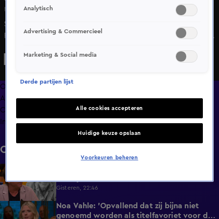
Analytisch
Ma 8 juni, 21:36
Suzanne Renardel de Lavalette is namens ‘Street To Home
Advertising & Commercieel
Foundation’ te gast bij De Oranjezomer om te praten over
zwerfhonden op Curaçao. Dyantha Brooks is langs
Marketing & Social media
geweest bij een hondenasiel en het treurige verhaal over
honden die op straat leven leidt tot de nodige emoties bij
Derde partijen lijst
een vrouw uit het publiek.
Overzicht
Afleveringen
Alle cookies accepteren
Clips
Info
Huidige keuze opslaan
Clips
Voorkeuren beheren
De Oranjezomer-tafel staat stil bij het
0:13
overlijden van acteur Peter Faber (82)
Gisteren, 22:46
Noa Vahle: 'Opvallend dat zij bijna niet
3:24
genoemd worden als titelfavoriet voor de