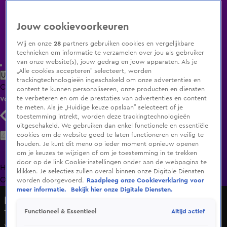
Jouw cookievoorkeuren
Wij en onze
28
partners gebruiken cookies en vergelijkbare
technieken om informatie te verzamelen over jou als gebruiker
van onze website(s), jouw gedrag en jouw apparaten. Als je
„Alle cookies accepteren” selecteert, worden
Uitzending Gemist
Populaire programma's
Zenders
Genres
trackingtechnologieën ingeschakeld om onze advertenties en
Clips
Films
Radio
Smart TV inlog
Shop
content te kunnen personaliseren, onze producten en diensten
te verbeteren en om de prestaties van advertenties en content
Volg KIJK
te meten. Als je „Huidige keuze opslaan” selecteert of je
toestemming intrekt, worden deze trackingtechnologieën
uitgeschakeld. We gebruiken dan enkel functionele en essentiële
Zoeken
cookies om de website goed te laten functioneren en veilig te
houden. Je kunt dit menu op ieder moment opnieuw openen
om je keuzes te wijzigen of om je toestemming in te trekken
door op de link Cookie-instellingen onder aan de webpagina te
Home
Uitzending Gemist
Programma's
De Bondgenoten
De
klikken. Je selecties zullen overal binnen onze Digitale Diensten
Oranjezomer
Livestreams
Shop
worden doorgevoerd.
Raadpleeg onze Cookieverklaring voor
meer informatie.
Bekijk hier onze Digitale Diensten.
De Oranjezomer
Altijd actief
Functioneel & Essentieel
Theo Janssen ziet boze Ronald Koeman: 'Hij is boos op de
verkeerde personen!'