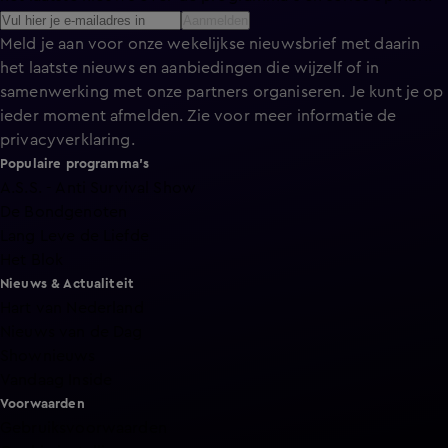
Aanmelden
Meld je aan voor onze wekelijkse nieuwsbrief met daarin
het laatste nieuws en aanbiedingen die wijzelf of in
samenwerking met onze partners organiseren. Je kunt je op
ieder moment afmelden. Zie voor meer informatie de
privacyverklaring
.
Populaire programma's
A.S.S. - Anti Survival Show
De Bondgenoten
Lang Leve de Liefde
Het Blok
Nieuws & Actualiteit
Hart van Nederland
Nieuws van de Dag
Shownieuws
Vandaag Inside
Voorwaarden
Gebruiksvoorwaarden