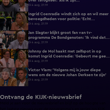
over terugkeer: 'Als ik zijn
communicatieadviseur was...'
Di 4 aug, 21:19
Ingrid Coenradie windt zich op en wil meer
9:36
bevoegdheden voor politie: 'Echt
ontiegelijk kwalijk!'
Di 4 aug, 21:19
Jan Slagter blijkt groot fan van tv-
2:59
programma De Bondgenoten: ‘Ik vind dat
zó fascinerend!’
Di 4 aug, 21:19
Johnny de Mol haakt met zelfspot in op
1:21
komst Ingrid Coenradie: ‘Gebeurt me geen
tweede keer!’
Di 4 aug, 21:19
Victor Vlam: 'Volgens mij is jouw diepe
1:23
wens om de nieuwe Johan Derksen te zijn'
Di 4 aug, 21:19
Ontvang de KIJK-nieuwsbrief
Meld je aan voor de nieuwsbrief en blijf op de hoogte van
het laatste nieuws over de programma’s en series op KIJK.