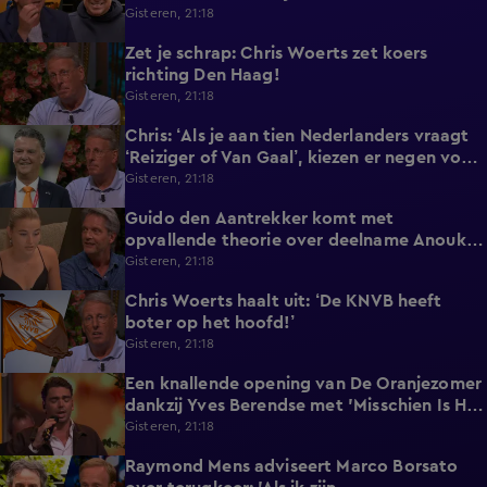
twinkeling in zijn ogen’
Gisteren, 21:18
Zet je schrap: Chris Woerts zet koers
0:38
richting Den Haag!
Gisteren, 21:18
Chris: ‘Als je aan tien Nederlanders vraagt
0:39
‘Reiziger of Van Gaal’, kiezen er negen voor
Louis'
Gisteren, 21:18
Guido den Aantrekker komt met
2:45
opvallende theorie over deelname Anouk
aan De Bondgenoten
Gisteren, 21:18
Chris Woerts haalt uit: ‘De KNVB heeft
3:19
boter op het hoofd!’
Gisteren, 21:18
Een knallende opening van De Oranjezomer
2:10
dankzij Yves Berendse met 'Misschien Is Het
Tijd'!
Gisteren, 21:18
Raymond Mens adviseert Marco Borsato
1:53