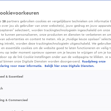
ookievoorkeuren
ze
28
partners gebruiken cookies en vergelijkbare technieken om informatie 
 over jou als gebruiker van onze website(s), jouw gedrag en jouw apparaten.
cepteren” selecteert, worden trackingtechnologieën ingeschakeld om onze 
 te kunnen personaliseren, onze producten en diensten te verbeteren en o
 van advertenties en content te meten. Als je „Huidige keuze opslaan” selecte
g intrekt, worden deze trackingtechnologieën uitgeschakeld. We gebruike
e en essentiële cookies om de website goed te laten functioneren en veilig 
enu op ieder moment opnieuw openen om je keuzes te wijzigen of om je t
 door op de link Cookie-instellingen onder aan de webpagina te klikken. Je s
ral binnen onze Digitale Diensten worden doorgevoerd.
Raadpleeg onze
laring voor meer informatie.
Bekijk hier onze Digitale Diensten.
eel & Essentieel
ch
sing & Commercieel