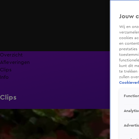
Jouw c
Wij en on
verzamelen
cookies ac
en content
prestaties
Overzicht
toestemmin
functionel
Afleveringen
kunt dit m
Clips
te trekken
Info
zullen ove
Cookieverk
Clips
Function
Analytis
1:16
Adverti