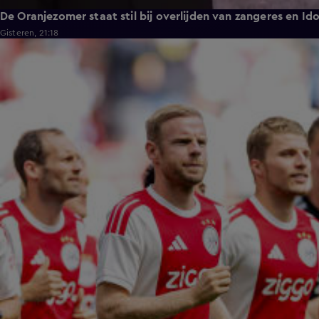
De Oranjezomer staat stil bij overlijden van zangeres en Id
Gisteren, 21:18
1:11