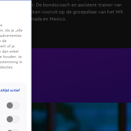
Oranjezomer. De bondscoach en assistent-trainer van
Curaçao blikken vooruit op de groepsfase van het WK
in de VS, Canada en Mexico.
te
 Als je „Alle
advertenties
m de
ert of je
n dan enkel
te houden. Je
oestemming in
electies
Altijd actief