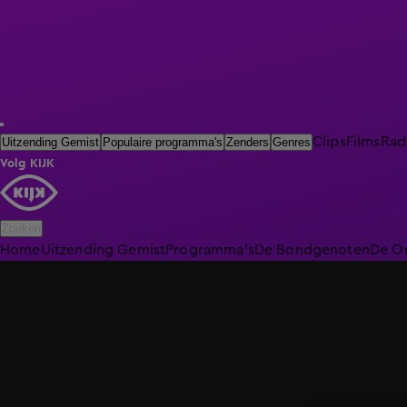
Clips
Films
Rad
Uitzending Gemist
Populaire programma's
Zenders
Genres
Volg KIJK
Zoeken
Home
Uitzending Gemist
Programma's
De Bondgenoten
De O