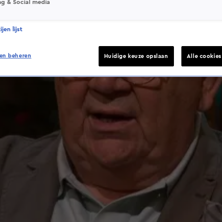
ng & Social media
jen lijst
en beheren
Huidige keuze opslaan
Alle cookie