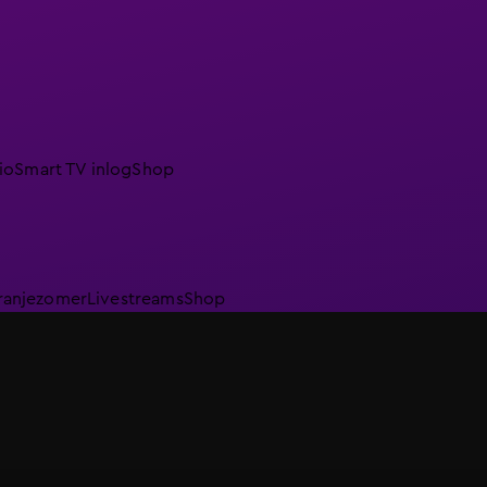
io
Smart TV inlog
Shop
ranjezomer
Livestreams
Shop