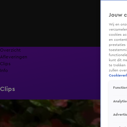
Jouw c
Wij en on
verzamelen
cookies ac
en content
prestaties
Overzicht
toestemmin
functionel
Afleveringen
kunt dit m
Clips
te trekken
Info
zullen ove
Cookieverk
Clips
Function
Analytis
1:16
Adverti