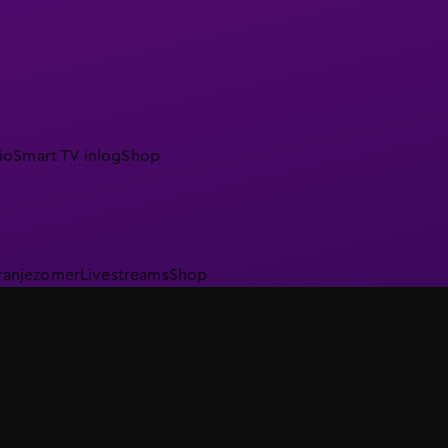
io
Smart TV inlog
Shop
ranjezomer
Livestreams
Shop