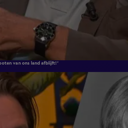
ten van ons land afblijft!'