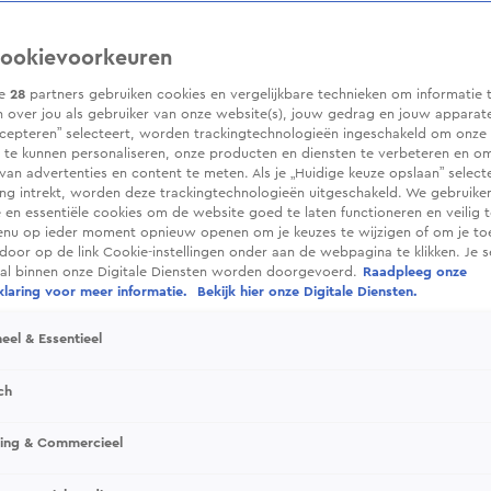
ookievoorkeuren
ze
28
partners gebruiken cookies en vergelijkbare technieken om informatie 
 over jou als gebruiker van onze website(s), jouw gedrag en jouw apparaten.
cepteren” selecteert, worden trackingtechnologieën ingeschakeld om onze 
 te kunnen personaliseren, onze producten en diensten te verbeteren en o
 van advertenties en content te meten. Als je „Huidige keuze opslaan” selecte
g intrekt, worden deze trackingtechnologieën uitgeschakeld. We gebruike
e en essentiële cookies om de website goed te laten functioneren en veilig 
enu op ieder moment opnieuw openen om je keuzes te wijzigen of om je t
 door op de link Cookie-instellingen onder aan de webpagina te klikken. Je s
ral binnen onze Digitale Diensten worden doorgevoerd.
Raadpleeg onze
laring voor meer informatie.
Bekijk hier onze Digitale Diensten.
eel & Essentieel
ch
sing & Commercieel