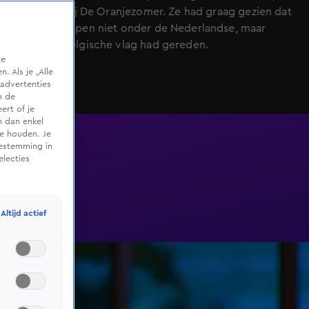
vertelt ze bij De Oranjezomer. Ze had graag gezien dat
Max Verstappen niet onder de Nederlandse, maar
onder de Belgische vlag had gereden.
te
 Als je „Alle
advertenties
m de
ert of je
n dan enkel
te houden. Je
oestemming in
electies
Altijd actief