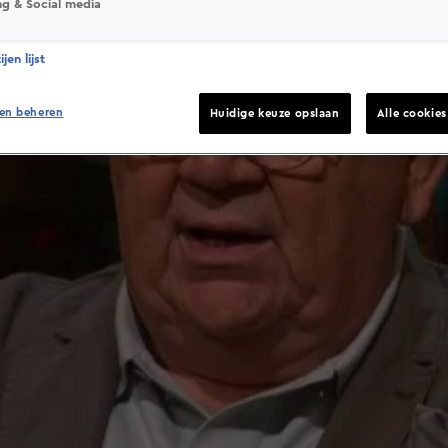
ng & Social media
jen lijst
en beheren
Huidige keuze opslaan
Alle cookie