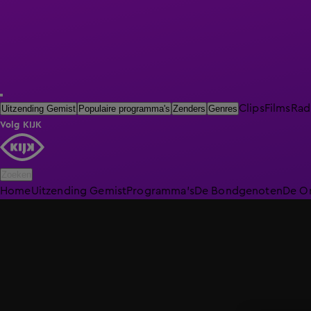
Clips
Films
Rad
Uitzending Gemist
Populaire programma's
Zenders
Genres
Volg KIJK
Zoeken
Home
Uitzending Gemist
Programma's
De Bondgenoten
De O