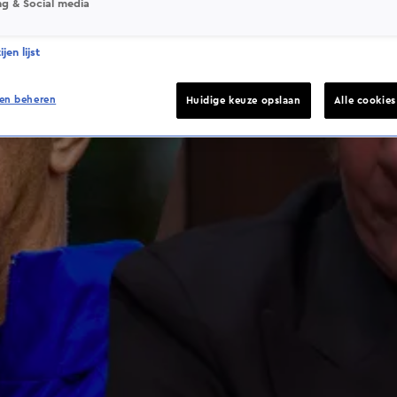
ng & Social media
jen lijst
en beheren
Huidige keuze opslaan
Alle cookie