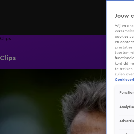
Jouw c
Wij en on
verzamelen
cookies ac
Clips
en content
prestaties
toestemmin
Clips
functionel
kunt dit m
te trekken
0:38
zullen ove
Cookieverk
Function
Analytis
Adverti