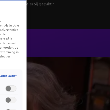
microfoontje erbij gepakt!'
te
 Als je „Alle
advertenties
m de
ert of je
n dan enkel
te houden. Je
oestemming in
electies
Altijd actief