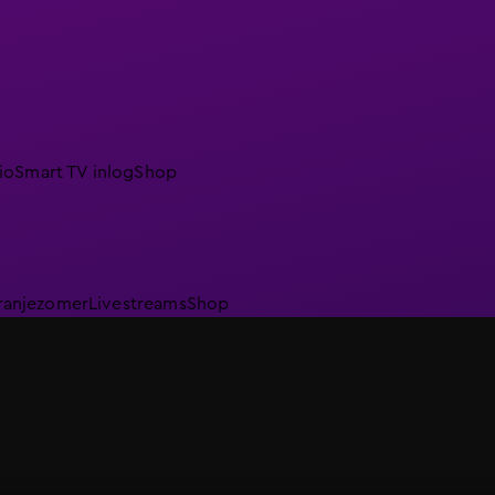
io
Smart TV inlog
Shop
ranjezomer
Livestreams
Shop