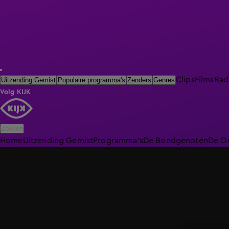
Clips
Films
Rad
Uitzending Gemist
Populaire programma's
Zenders
Genres
Volg KIJK
Zoeken
Home
Uitzending Gemist
Programma's
De Bondgenoten
De O