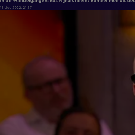
In de Wandelgangen: Bas Nijhuis neemt kameel mee uit de
18 dec 2022, 21:57
1:36