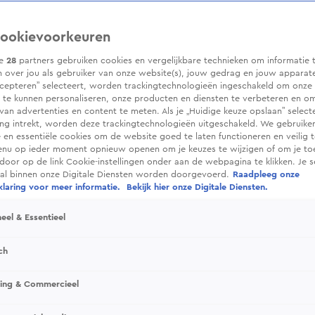
ookievoorkeuren
ze
28
partners gebruiken cookies en vergelijkbare technieken om informatie 
 over jou als gebruiker van onze website(s), jouw gedrag en jouw apparaten.
cepteren” selecteert, worden trackingtechnologieën ingeschakeld om onze 
 te kunnen personaliseren, onze producten en diensten te verbeteren en o
 van advertenties en content te meten. Als je „Huidige keuze opslaan” selecte
g intrekt, worden deze trackingtechnologieën uitgeschakeld. We gebruike
e en essentiële cookies om de website goed te laten functioneren en veilig 
enu op ieder moment opnieuw openen om je keuzes te wijzigen of om je t
 door op de link Cookie-instellingen onder aan de webpagina te klikken. Je s
ral binnen onze Digitale Diensten worden doorgevoerd.
Raadpleeg onze
laring voor meer informatie.
Bekijk hier onze Digitale Diensten.
eel & Essentieel
ch
sing & Commercieel