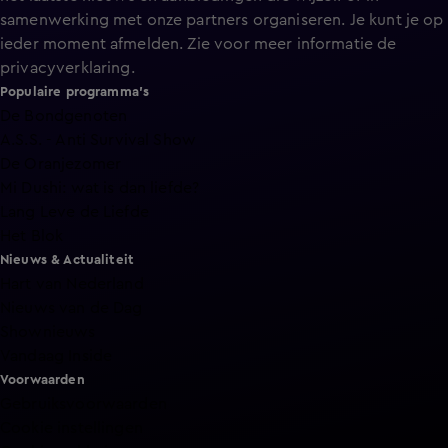
samenwerking met onze partners organiseren. Je kunt je op
ieder moment afmelden. Zie voor meer informatie de
privacyverklaring
.
Populaire programma's
De Bondgenoten
A.S.S. - Anti Survival Show
De Oranjezomer
Mi Dushi: wat is dan liefde?
Lang Leve de Liefde
Het Blok
Nieuws & Actualiteit
Hart van Nederland
Nieuws van de Dag
Shownieuws
Vandaag Inside
Voorwaarden
Gebruiksvoorwaarden
Cookie instellingen