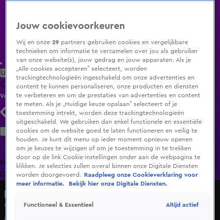
Jouw cookievoorkeuren
Wij en onze
29
partners gebruiken cookies en vergelijkbare
technieken om informatie te verzamelen over jou als gebruiker
van onze website(s), jouw gedrag en jouw apparaten. Als je
„Alle cookies accepteren” selecteert, worden
Uitzending Gemist
Populaire programma's
Zenders
Genres
trackingtechnologieën ingeschakeld om onze advertenties en
Clips
Films
Radio
Smart TV inlog
Shop
content te kunnen personaliseren, onze producten en diensten
te verbeteren en om de prestaties van advertenties en content
Volg KIJK
te meten. Als je „Huidige keuze opslaan” selecteert of je
toestemming intrekt, worden deze trackingtechnologieën
uitgeschakeld. We gebruiken dan enkel functionele en essentiële
Zoeken
cookies om de website goed te laten functioneren en veilig te
houden. Je kunt dit menu op ieder moment opnieuw openen
om je keuzes te wijzigen of om je toestemming in te trekken
door op de link Cookie-instellingen onder aan de webpagina te
Home
Uitzending Gemist
Programma's
De Bondgenoten
De
klikken. Je selecties zullen overal binnen onze Digitale Diensten
Oranjezomer
Livestreams
Shop
worden doorgevoerd.
Raadpleeg onze Cookieverklaring voor
meer informatie.
Bekijk hier onze Digitale Diensten.
De Oranjewinter WK
Altijd actief
Functioneel & Essentieel
'Ronald de Boer heeft Qatar in zijn hart gesloten;
argumenten raken hem niet'