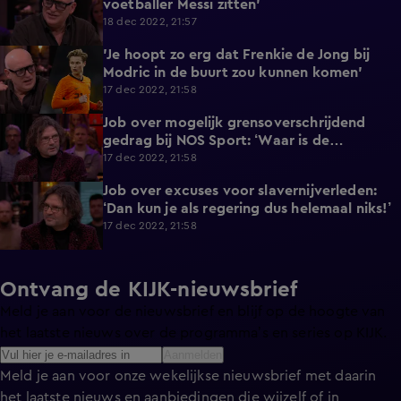
voetballer Messi zitten'
18 dec 2022, 21:57
'Je hoopt zo erg dat Frenkie de Jong bij
2:59
Modric in de buurt zou kunnen komen'
17 dec 2022, 21:58
Job over mogelijk grensoverschrijdend
3:31
gedrag bij NOS Sport: ‘Waar is de
weerbaarheid van de mensen?’
17 dec 2022, 21:58
Job over excuses voor slavernijverleden:
4:37
‘Dan kun je als regering dus helemaal niks!’
17 dec 2022, 21:58
Ontvang de KIJK-nieuwsbrief
Meld je aan voor de nieuwsbrief en blijf op de hoogte van
het laatste nieuws over de programma’s en series op KIJK.
Aanmelden
Meld je aan voor onze wekelijkse nieuwsbrief met daarin
het laatste nieuws en aanbiedingen die wijzelf of in