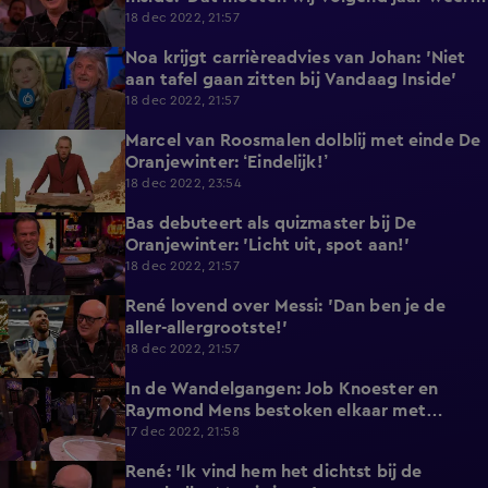
doen!’
18 dec 2022, 21:57
Noa krijgt carrièreadvies van Johan: 'Niet
4:32
aan tafel gaan zitten bij Vandaag Inside'
18 dec 2022, 21:57
Marcel van Roosmalen dolblij met einde De
2:03
Oranjewinter: ‘Eindelijk!’
18 dec 2022, 23:54
Bas debuteert als quizmaster bij De
3:24
Oranjewinter: 'Licht uit, spot aan!'
18 dec 2022, 21:57
René lovend over Messi: 'Dan ben je de
4:19
aller-allergrootste!'
18 dec 2022, 21:57
In de Wandelgangen: Job Knoester en
5:53
Raymond Mens bestoken elkaar met
complimenten
17 dec 2022, 21:58
René: 'Ik vind hem het dichtst bij de
1:22