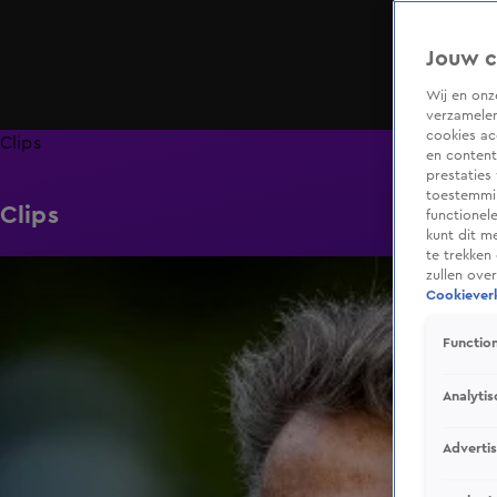
Jouw c
Wij en on
verzamelen
cookies ac
Clips
en content
prestaties
toestemmin
Clips
functionel
kunt dit m
te trekken
0:38
zullen ove
Cookieverk
Function
Analytis
Adverti