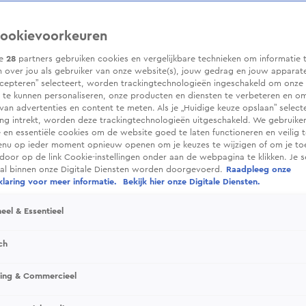
ookievoorkeuren
ze
28
partners gebruiken cookies en vergelijkbare technieken om informatie 
 over jou als gebruiker van onze website(s), jouw gedrag en jouw apparaten.
cepteren” selecteert, worden trackingtechnologieën ingeschakeld om onze 
 te kunnen personaliseren, onze producten en diensten te verbeteren en o
 van advertenties en content te meten. Als je „Huidige keuze opslaan” selecte
g intrekt, worden deze trackingtechnologieën uitgeschakeld. We gebruike
e en essentiële cookies om de website goed te laten functioneren en veilig 
enu op ieder moment opnieuw openen om je keuzes te wijzigen of om je t
 door op de link Cookie-instellingen onder aan de webpagina te klikken. Je s
ral binnen onze Digitale Diensten worden doorgevoerd.
Raadpleeg onze
laring voor meer informatie.
Bekijk hier onze Digitale Diensten.
eel & Essentieel
ch
sing & Commercieel