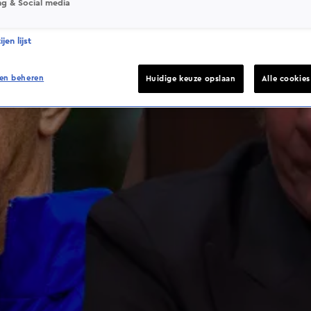
ng & Social media
jen lijst
en beheren
Huidige keuze opslaan
Alle cookie