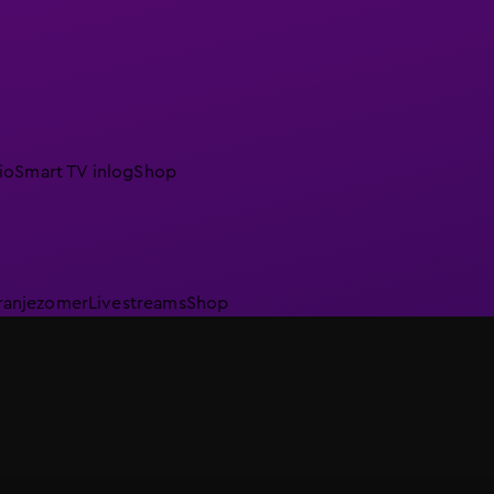
io
Smart TV inlog
Shop
ranjezomer
Livestreams
Shop