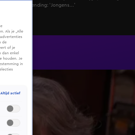
ordinaire wending: ‘Jongens…’
te
 Als je „Alle
advertenties
m de
ert of je
n dan enkel
te houden. Je
oestemming in
electies
Altijd actief