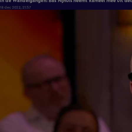
In de Wandelgangen: Bas Nijhuis neemt kameel mee uit de
18 dec 2022, 21:57
1:36