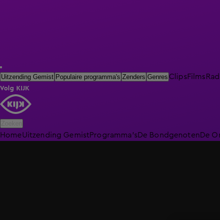
Clips
Films
Rad
Uitzending Gemist
Populaire programma's
Zenders
Genres
Volg KIJK
Zoeken
Home
Uitzending Gemist
Programma's
De Bondgenoten
De O