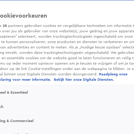
ookievoorkeuren
ze
28
partners gebruiken cookies en vergelijkbare technieken om informatie 
 over jou als gebruiker van onze website(s), jouw gedrag en jouw apparaten.
cepteren” selecteert, worden trackingtechnologieën ingeschakeld om onze 
 te kunnen personaliseren, onze producten en diensten te verbeteren en o
 van advertenties en content te meten. Als je „Huidige keuze opslaan” selecte
g intrekt, worden deze trackingtechnologieën uitgeschakeld. We gebruike
e en essentiële cookies om de website goed te laten functioneren en veilig 
enu op ieder moment opnieuw openen om je keuzes te wijzigen of om je t
 door op de link Cookie-instellingen onder aan de webpagina te klikken. Je s
ral binnen onze Digitale Diensten worden doorgevoerd.
Raadpleeg onze
laring voor meer informatie.
Bekijk hier onze Digitale Diensten.
eel & Essentieel
ch
sing & Commercieel