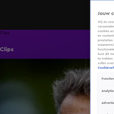
Jouw c
Wij en on
verzamelen
cookies ac
Clips
en content
prestaties
toestemmin
Clips
functionel
kunt dit m
te trekken
0:38
zullen ove
Cookieverk
Function
Analytis
Adverti