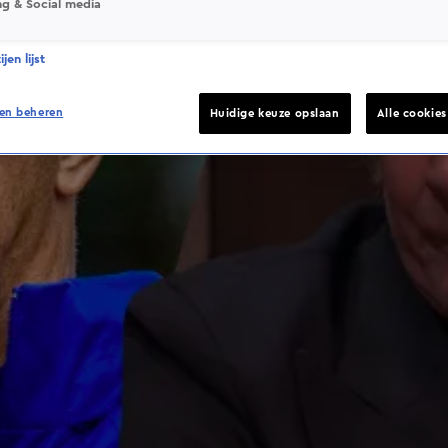
ng & Social media
jen lijst
en beheren
Huidige keuze opslaan
Alle cookie