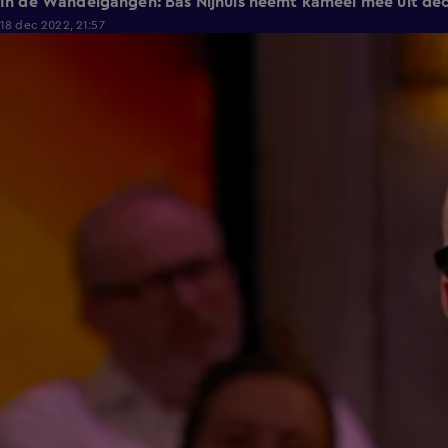
In de Wandelgangen: Bas Nijhuis neemt kameel mee uit de
18 dec 2022, 21:57
1:36