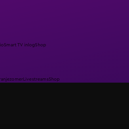
io
Smart TV inlog
Shop
ranjezomer
Livestreams
Shop