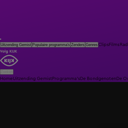
Clips
Films
Rad
Uitzending Gemist
Populaire programma's
Zenders
Genres
Volg KIJK
Zoeken
Home
Uitzending Gemist
Programma's
De Bondgenoten
De O