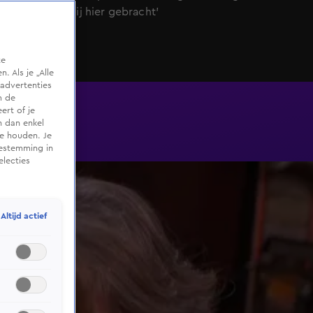
'Dat heeft mij hier gebracht'
te
 Als je „Alle
advertenties
m de
ert of je
n dan enkel
te houden. Je
oestemming in
electies
Altijd actief