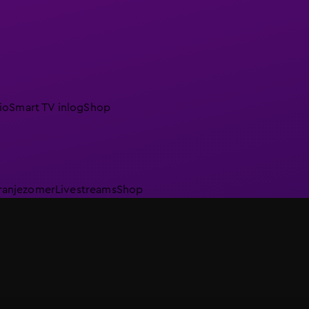
io
Smart TV inlog
Shop
ranjezomer
Livestreams
Shop