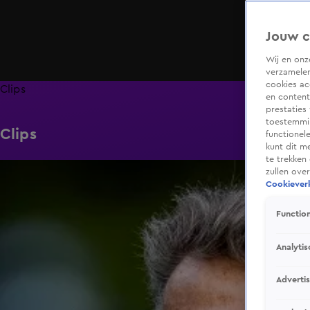
Jouw c
Wij en on
verzamelen
cookies ac
Clips
en content
prestaties
toestemmin
Clips
functionel
kunt dit m
te trekken
0:38
zullen ove
Cookieverk
Function
Analytis
Adverti