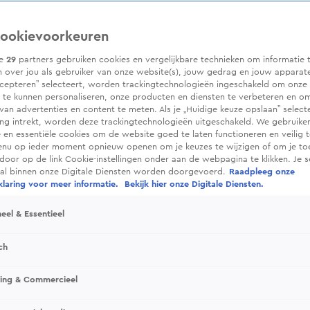
ookievoorkeuren
ze
29
partners gebruiken cookies en vergelijkbare technieken om informatie 
 over jou als gebruiker van onze website(s), jouw gedrag en jouw apparaten.
cepteren” selecteert, worden trackingtechnologieën ingeschakeld om onze 
 te kunnen personaliseren, onze producten en diensten te verbeteren en o
 van advertenties en content te meten. Als je „Huidige keuze opslaan” selecte
g intrekt, worden deze trackingtechnologieën uitgeschakeld. We gebruike
e en essentiële cookies om de website goed te laten functioneren en veilig 
enu op ieder moment opnieuw openen om je keuzes te wijzigen of om je t
 door op de link Cookie-instellingen onder aan de webpagina te klikken. Je s
ral binnen onze Digitale Diensten worden doorgevoerd.
Raadpleeg onze
laring voor meer informatie.
Bekijk hier onze Digitale Diensten.
eel & Essentieel
ch
sing & Commercieel