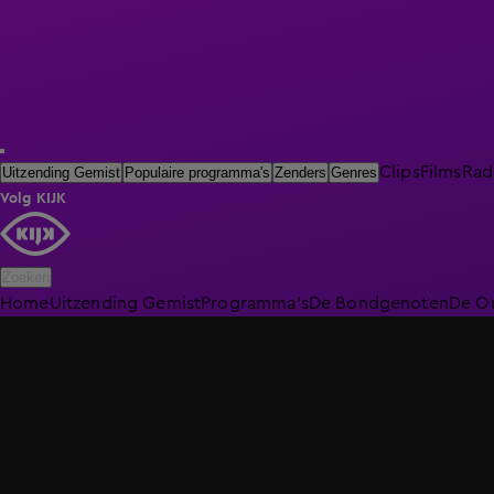
Clips
Films
Rad
Uitzending Gemist
Populaire programma's
Zenders
Genres
Volg KIJK
Zoeken
Home
Uitzending Gemist
Programma's
De Bondgenoten
De O