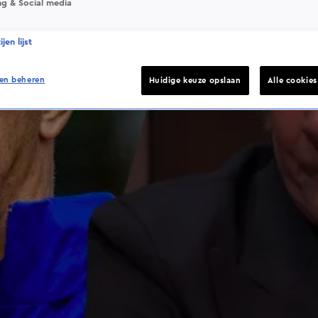
ng & Social media
jen lijst
en beheren
Huidige keuze opslaan
Alle cookie