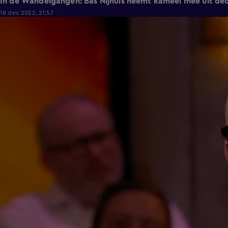
In de Wandelgangen: Bas Nijhuis neemt kameel mee uit de
18 dec 2022, 21:57
1:36