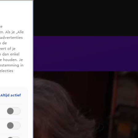
oog!'
te
 Als je „Alle
advertenties
m de
ert of je
n dan enkel
te houden. Je
oestemming in
electies
Altijd actief