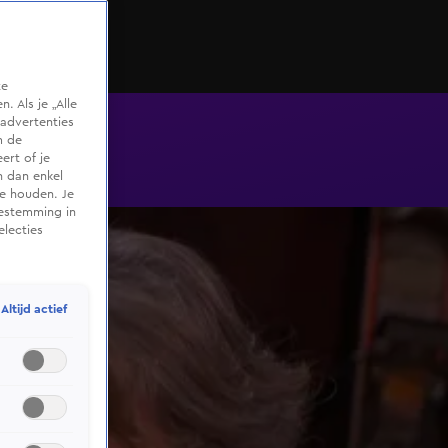
te
 Als je „Alle
advertenties
m de
ert of je
n dan enkel
te houden. Je
oestemming in
electies
Altijd actief