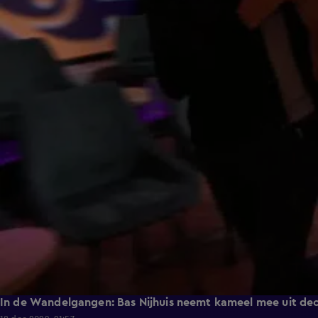
In de Wandelgangen: Bas Nijhuis neemt kameel mee uit de