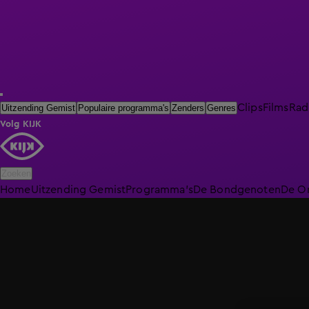
Clips
Films
Rad
Uitzending Gemist
Populaire programma's
Zenders
Genres
Volg KIJK
Zoeken
Home
Uitzending Gemist
Programma's
De Bondgenoten
De O