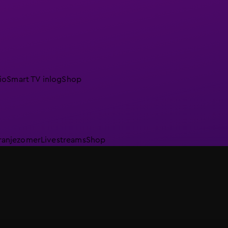
io
Smart TV inlog
Shop
ranjezomer
Livestreams
Shop