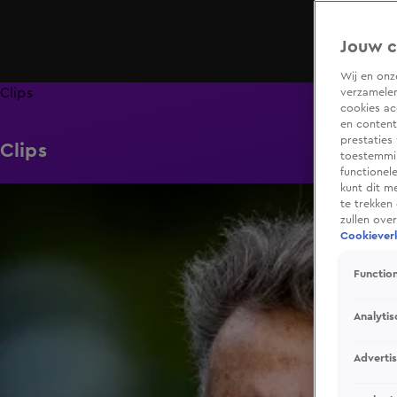
Jouw c
Wij en on
Clips
verzamelen
cookies ac
en content
prestaties
Clips
toestemmin
functionel
kunt dit m
0:38
te trekken
zullen ove
Cookieverk
Function
Analytis
Adverti