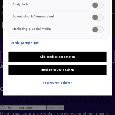
Analytisch
Lijane Zeeman is een opvallende vrouw met een
ongekende liefde voor de natuur en in het bijzonder voor
Advertising & Commercieel
Texel. Tussen de jaren '50 en '70 verzorgde zij op Texel
vakantiekampen voor kinderen aan wie ze de liefde voor
Marketing & Social media
de natuur overbracht. Lijane besluit al haar bezit na te laten
aan Natuurmonumenten.
Afleveringen
Derde partijen lijst
Seizoen 3
Alle cookies accepteren
Afleveringen
Huidige keuze opslaan
Voorkeuren beheren
Ontvang de KIJK-nieuwsbrief
Meld je aan voor de nieuwsbrief en blijf op de hoogte van
het laatste nieuws over de programma’s en series op KIJK.
Aanmelden
Meld je aan voor onze wekelijkse nieuwsbrief met daarin