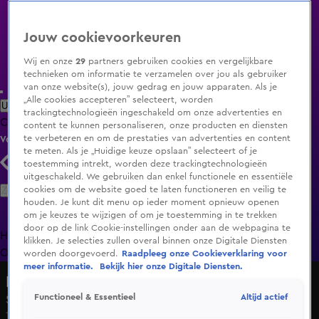
Jouw cookievoorkeuren
Wij en onze
29
partners gebruiken cookies en vergelijkbare
technieken om informatie te verzamelen over jou als gebruiker
van onze website(s), jouw gedrag en jouw apparaten. Als je
„Alle cookies accepteren” selecteert, worden
Uitzending Gemist
Populaire programma's
Zenders
Genres
trackingtechnologieën ingeschakeld om onze advertenties en
Clips
Films
Radio
Smart TV inlog
Shop
content te kunnen personaliseren, onze producten en diensten
te verbeteren en om de prestaties van advertenties en content
Volg KIJK
te meten. Als je „Huidige keuze opslaan” selecteert of je
toestemming intrekt, worden deze trackingtechnologieën
uitgeschakeld. We gebruiken dan enkel functionele en essentiële
Zoeken
cookies om de website goed te laten functioneren en veilig te
houden. Je kunt dit menu op ieder moment opnieuw openen
om je keuzes te wijzigen of om je toestemming in te trekken
door op de link Cookie-instellingen onder aan de webpagina te
Home
Uitzending Gemist
Programma's
De Bondgenoten
De
klikken. Je selecties zullen overal binnen onze Digitale Diensten
Oranjezomer
Livestreams
Shop
worden doorgevoerd.
Raadpleeg onze Cookieverklaring voor
meer informatie.
Bekijk hier onze Digitale Diensten.
De Nalatenschap
Altijd actief
Functioneel & Essentieel
Seizoen 3, aflevering 1
18 nov 2018, 12:30