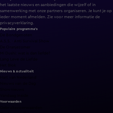
het laatste nieuws en aanbiedingen die wijzelf of in
samenwerking met onze partners organiseren. Je kunt je op
ieder moment afmelden. Zie voor meer informatie de
privacyverklaring
.
Populaire programma's
De Bondgenoten
A.S.S. - Anti Survival Show
De Oranjezomer
Mi Dushi: wat is dan liefde?
Lang Leve de Liefde
Het Blok
Nieuws & Actualiteit
Hart van Nederland
Nieuws van de Dag
Shownieuws
Vandaag Inside
Voorwaarden
Gebruiksvoorwaarden