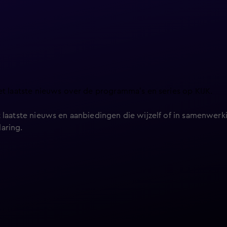
et laatste nieuws over de programma’s en series op KIJK.
 laatste nieuws en aanbiedingen die wijzelf of in samenwerki
laring
.