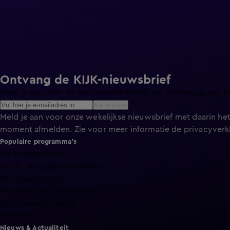
Ontvang de KIJK-nieuwsbrief
Meld je aan voor de nieuwsbrief en blijf op de hoogte van h
Aanmelden
Meld je aan voor onze wekelijkse nieuwsbrief met daarin het
moment afmelden. Zie voor meer informatie de
privacyverk
Populaire programma's
De Bondgenoten
A.S.S. - Anti Survival Show
De Oranjezomer
Mi Dushi: wat is dan liefde?
Lang Leve de Liefde
Het Blok
Nieuws & Actualiteit