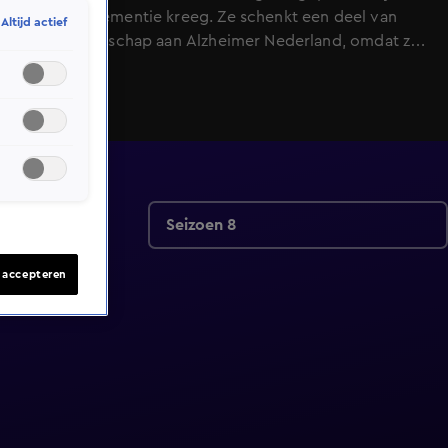
diagnose dementie kreeg. Ze schenkt een deel van
Altijd actief
haar nalatenschap aan Alzheimer Nederland, omdat ze
zo hoopt bij te dragen aan een medicijn tegen deze
schrijnende ziekte.
Seizoen 8
s accepteren