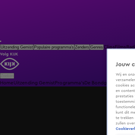
Clips
Films
Rad
Uitzending Gemist
Populaire programma's
Zenders
Genres
Volg KIJK
Jouw c
Wij en on
Zoeken
verzamelen
Home
Uitzending Gemist
Programma's
De Bondgenoten
De O
cookies ac
en content
prestaties
toestemmin
functionel
kunt dit m
te trekken
zullen ove
Cookieverk