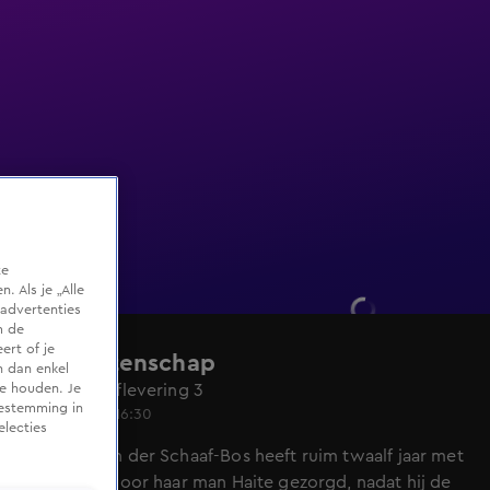
te
 Als je „Alle
advertenties
m de
ert of je
De Nalatenschap
n dan enkel
Seizoen 8, aflevering 3
te houden. Je
oestemming in
11 nov 2023, 16:30
electies
Annelies van der Schaaf-Bos heeft ruim twaalf jaar met
veel liefde voor haar man Haite gezorgd, nadat hij de