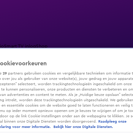
io
Smart TV inlog
Shop
ookievoorkeuren
ze
29
partners gebruiken cookies en vergelijkbare technieken om informatie 
 over jou als gebruiker van onze website(s), jouw gedrag en jouw apparaten.
ranjezomer
Livestreams
Shop
cepteren” selecteert, worden trackingtechnologieën ingeschakeld om onze 
 te kunnen personaliseren, onze producten en diensten te verbeteren en o
 van advertenties en content te meten. Als je „Huidige keuze opslaan” selecte
g intrekt, worden deze trackingtechnologieën uitgeschakeld. We gebruike
e en essentiële cookies om de website goed te laten functioneren en veilig 
enu op ieder moment opnieuw openen om je keuzes te wijzigen of om je t
 door op de link Cookie-instellingen onder aan de webpagina te klikken. Je s
ral binnen onze Digitale Diensten worden doorgevoerd.
Raadpleeg onze
laring voor meer informatie.
Bekijk hier onze Digitale Diensten.