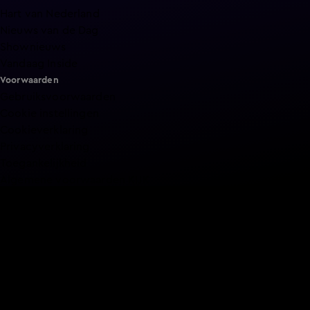
Hart van Nederland
Nieuws van de Dag
Shownieuws
Vandaag Inside
Voorwaarden
Gebruiksvoorwaarden
Cookie instellingen
Cookieverklaring
Privacyverklaring
Toegankelijkheid
Algemene voorwaarden KIJK
Service & Contact
Aanmelden voor een programma
Acties
Adverteren
Smart TV inlog
Over KIJK
Vacatures