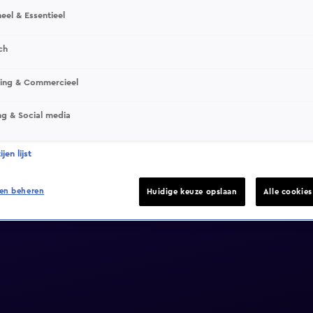
eel & Essentieel
ch
sing & Commercieel
ng & Social media
jen lijst
en beheren
Huidige keuze opslaan
Alle cookie