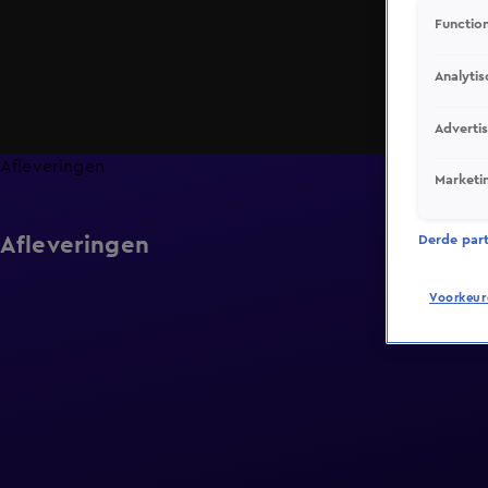
Function
Analytis
Adverti
Afleveringen
Marketi
Afleveringen
Derde parti
Voorkeur