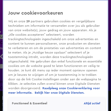
Jouw cookievoorkeuren
Wij en onze
29
partners gebruiken cookies en vergelijkbare
technieken om informatie te verzamelen over jou als gebruiker
van onze website(s), jouw gedrag en jouw apparaten. Als je
„Alle cookies accepteren” selecteert, worden
Uitzending Gemist
Populaire programma's
Zenders
Genres
trackingtechnologieën ingeschakeld om onze advertenties en
Clips
Films
Radio
Smart TV inlog
Shop
content te kunnen personaliseren, onze producten en diensten
te verbeteren en om de prestaties van advertenties en content
Volg KIJK
te meten. Als je „Huidige keuze opslaan” selecteert of je
toestemming intrekt, worden deze trackingtechnologieën
uitgeschakeld. We gebruiken dan enkel functionele en essentiële
Zoeken
cookies om de website goed te laten functioneren en veilig te
houden. Je kunt dit menu op ieder moment opnieuw openen
om je keuzes te wijzigen of om je toestemming in te trekken
door op de link Cookie-instellingen onder aan de webpagina te
Home
Uitzending Gemist
Programma's
De Bondgenoten
De
klikken. Je selecties zullen overal binnen onze Digitale Diensten
Oranjezomer
Livestreams
Shop
worden doorgevoerd.
Raadpleeg onze Cookieverklaring voor
meer informatie.
Bekijk hier onze Digitale Diensten.
De Nalatenschap
Altijd actief
Functioneel & Essentieel
Seizoen 5, aflevering 5
28 nov 2020, 16:35