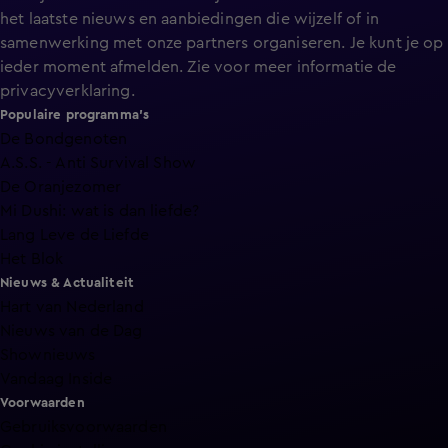
het laatste nieuws en aanbiedingen die wijzelf of in
samenwerking met onze partners organiseren. Je kunt je op
ieder moment afmelden. Zie voor meer informatie de
privacyverklaring
.
Populaire programma's
De Bondgenoten
A.S.S. - Anti Survival Show
De Oranjezomer
Mi Dushi: wat is dan liefde?
Lang Leve de Liefde
Het Blok
Nieuws & Actualiteit
Hart van Nederland
Nieuws van de Dag
Shownieuws
Vandaag Inside
Voorwaarden
Gebruiksvoorwaarden