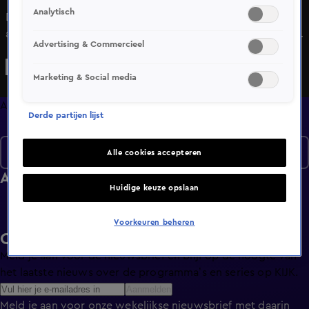
Analytisch
De 38-jarige Catelijne schenkt vier jaar geleden haar nier
aan zoontje Ruben, die destijds nog maar 2,5 jaar oud is.
Advertising & Commercieel
De Nierstichting is dan ook van grote waarde voor
Catelijne.
Marketing & Social media
Afleveringen
Derde partijen lijst
Seizoen 5
Alle cookies accepteren
Afleveringen
Huidige keuze opslaan
Voorkeuren beheren
Ontvang de KIJK-nieuwsbrief
Meld je aan voor de nieuwsbrief en blijf op de hoogte van
het laatste nieuws over de programma’s en series op KIJK.
Aanmelden
Meld je aan voor onze wekelijkse nieuwsbrief met daarin