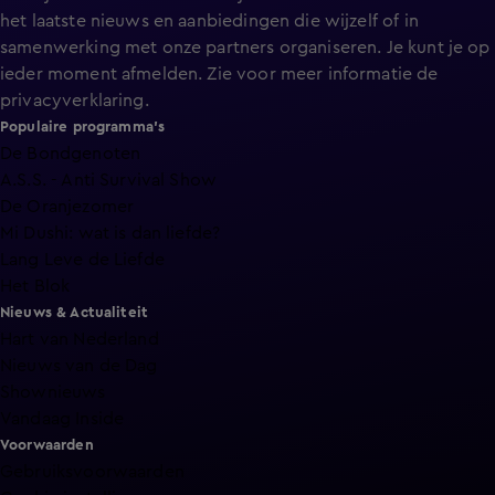
het laatste nieuws en aanbiedingen die wijzelf of in
samenwerking met onze partners organiseren. Je kunt je op
ieder moment afmelden. Zie voor meer informatie de
privacyverklaring
.
Populaire programma's
De Bondgenoten
A.S.S. - Anti Survival Show
De Oranjezomer
Mi Dushi: wat is dan liefde?
Lang Leve de Liefde
Het Blok
Nieuws & Actualiteit
Hart van Nederland
Nieuws van de Dag
Shownieuws
Vandaag Inside
Voorwaarden
Gebruiksvoorwaarden