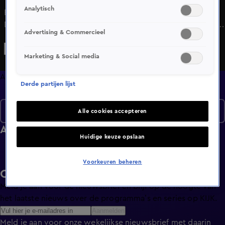
Analytisch
Bekijk aflevering 2 van De Nalatenschap uit seizoen 2 hier.
Deze aflevering is uitgezonden op 19 november, 12:00 uur
Advertising & Commercieel
bij SBS6. De Nalatenschap is een Lifestyle programma en is
geschikt voor alle leeftijden
Marketing & Social media
Afleveringen
Derde partijen lijst
Seizoen 2
Alle cookies accepteren
Afleveringen
Huidige keuze opslaan
Voorkeuren beheren
Ontvang de KIJK-nieuwsbrief
Meld je aan voor de nieuwsbrief en blijf op de hoogte van
het laatste nieuws over de programma’s en series op KIJK.
Aanmelden
Meld je aan voor onze wekelijkse nieuwsbrief met daarin