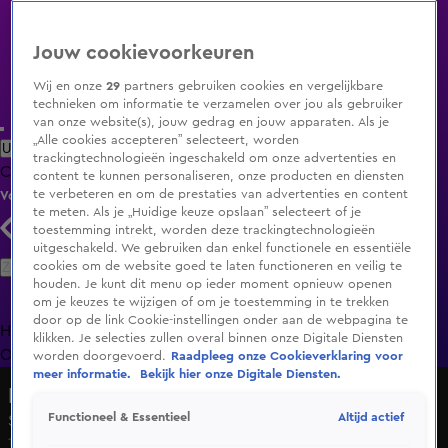
Jouw cookievoorkeuren
Wij en onze
29
partners gebruiken cookies en vergelijkbare
technieken om informatie te verzamelen over jou als gebruiker
van onze website(s), jouw gedrag en jouw apparaten. Als je
„Alle cookies accepteren” selecteert, worden
Uitzending Gemist
Populaire programma's
Zenders
Genres
trackingtechnologieën ingeschakeld om onze advertenties en
Clips
Films
Radio
Smart TV inlog
Shop
content te kunnen personaliseren, onze producten en diensten
te verbeteren en om de prestaties van advertenties en content
Volg KIJK
te meten. Als je „Huidige keuze opslaan” selecteert of je
toestemming intrekt, worden deze trackingtechnologieën
uitgeschakeld. We gebruiken dan enkel functionele en essentiële
Zoeken
cookies om de website goed te laten functioneren en veilig te
houden. Je kunt dit menu op ieder moment opnieuw openen
om je keuzes te wijzigen of om je toestemming in te trekken
door op de link Cookie-instellingen onder aan de webpagina te
Home
Uitzending Gemist
Programma's
De Bondgenoten
De
klikken. Je selecties zullen overal binnen onze Digitale Diensten
Oranjezomer
Livestreams
Shop
worden doorgevoerd.
Raadpleeg onze Cookieverklaring voor
meer informatie.
Bekijk hier onze Digitale Diensten.
De Nalatenschap
Altijd actief
Functioneel & Essentieel
Seizoen 2, aflevering 2
19 nov 2017, 12:00