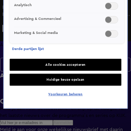
Analytisch
Bekijk aflevering 3 van De Nalatenschap uit seizoen 2 hier.
Deze aflevering is uitgezonden op 26 november, 11:55 uur
Advertising & Commercieel
bij SBS6. De Nalatenschap is een Lifestyle programma en is
geschikt voor alle leeftijden
Marketing & Social media
Afleveringen
Derde partijen lijst
Seizoen 2
Alle cookies accepteren
Afleveringen
Huidige keuze opslaan
Voorkeuren beheren
Ontvang de KIJK-nieuwsbrief
Meld je aan voor de nieuwsbrief en blijf op de hoogte van
het laatste nieuws over de programma’s en series op KIJK.
Aanmelden
Meld je aan voor onze wekelijkse nieuwsbrief met daarin