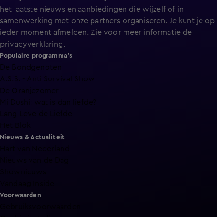
het laatste nieuws en aanbiedingen die wijzelf of in
samenwerking met onze partners organiseren. Je kunt je op
ieder moment afmelden. Zie voor meer informatie de
privacyverklaring
.
Populaire programma's
De Bondgenoten
A.S.S. - Anti Survival Show
De Oranjezomer
Mi Dushi: wat is dan liefde?
Lang Leve de Liefde
Het Blok
Nieuws & Actualiteit
Hart van Nederland
Nieuws van de Dag
Shownieuws
Vandaag Inside
Voorwaarden
Gebruiksvoorwaarden