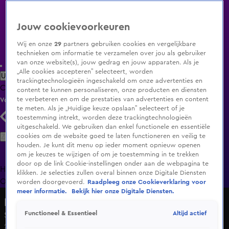
Jouw cookievoorkeuren
Wij en onze
29
partners gebruiken cookies en vergelijkbare
technieken om informatie te verzamelen over jou als gebruiker
van onze website(s), jouw gedrag en jouw apparaten. Als je
„Alle cookies accepteren” selecteert, worden
Uitzending Gemist
Populaire programma's
Zenders
Genres
trackingtechnologieën ingeschakeld om onze advertenties en
Clips
Films
Radio
Smart TV inlog
Shop
content te kunnen personaliseren, onze producten en diensten
te verbeteren en om de prestaties van advertenties en content
Volg KIJK
te meten. Als je „Huidige keuze opslaan” selecteert of je
toestemming intrekt, worden deze trackingtechnologieën
uitgeschakeld. We gebruiken dan enkel functionele en essentiële
Zoeken
cookies om de website goed te laten functioneren en veilig te
houden. Je kunt dit menu op ieder moment opnieuw openen
om je keuzes te wijzigen of om je toestemming in te trekken
door op de link Cookie-instellingen onder aan de webpagina te
Home
Uitzending Gemist
Programma's
De Bondgenoten
De
klikken. Je selecties zullen overal binnen onze Digitale Diensten
Oranjezomer
Livestreams
Shop
worden doorgevoerd.
Raadpleeg onze Cookieverklaring voor
meer informatie.
Bekijk hier onze Digitale Diensten.
De Nalatenschap
Altijd actief
Functioneel & Essentieel
Seizoen 2, aflevering 3
26 nov 2017, 11:55