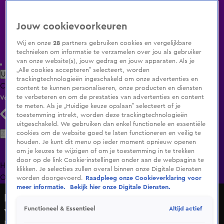
Jouw cookievoorkeuren
Wij en onze
28
partners gebruiken cookies en vergelijkbare
technieken om informatie te verzamelen over jou als gebruiker
van onze website(s), jouw gedrag en jouw apparaten. Als je
„Alle cookies accepteren” selecteert, worden
Uitzending Gemist
Populaire programma's
Zenders
Genres
trackingtechnologieën ingeschakeld om onze advertenties en
Clips
Films
Radio
Smart TV inlog
Shop
content te kunnen personaliseren, onze producten en diensten
te verbeteren en om de prestaties van advertenties en content
Volg KIJK
te meten. Als je „Huidige keuze opslaan” selecteert of je
toestemming intrekt, worden deze trackingtechnologieën
uitgeschakeld. We gebruiken dan enkel functionele en essentiële
Zoeken
cookies om de website goed te laten functioneren en veilig te
houden. Je kunt dit menu op ieder moment opnieuw openen
om je keuzes te wijzigen of om je toestemming in te trekken
door op de link Cookie-instellingen onder aan de webpagina te
Home
Uitzending Gemist
Programma's
De Bondgenoten
De
klikken. Je selecties zullen overal binnen onze Digitale Diensten
Oranjezomer
Livestreams
Shop
worden doorgevoerd.
Raadpleeg onze Cookieverklaring voor
meer informatie.
Bekijk hier onze Digitale Diensten.
De Hollandse Nieuwe: wie wordt dé
volkszanger van Nederland?
Altijd actief
Functioneel & Essentieel
Marlane Dirksen - Als Je Alles Weet