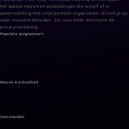
het laatste nieuws en aanbiedingen die wijzelf of in
samenwerking met onze partners organiseren. Je kunt je op
ieder moment afmelden. Zie voor meer informatie de
privacyverklaring
.
Populaire programma's
De Bondgenoten
A.S.S. - Anti Survival Show
De Oranjezomer
Mi Dushi: wat is dan liefde?
Lang Leve de Liefde
Het Blok
Nieuws & Actualiteit
Hart van Nederland
Nieuws van de Dag
Shownieuws
Vandaag Inside
Voorwaarden
Gebruiksvoorwaarden