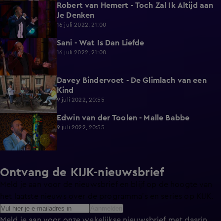
Robert van Hemert - Toch Zal Ik Altijd aan
2:12
Je Denken
16 juli 2022, 21:00
Sani - Wat Is Dan Liefde
1:44
16 juli 2022, 21:00
Davey Bindervoet - De Glimlach van een
1:18
Kind
9 juli 2022, 20:55
Edwin van der Toolen - Malle Babbe
1:33
9 juli 2022, 20:55
Ontvang de KIJK-nieuwsbrief
Meld je aan voor de nieuwsbrief en blijf op de hoogte van
het laatste nieuws over de programma’s en series op KIJK.
Aanmelden
Meld je aan voor onze wekelijkse nieuwsbrief met daarin