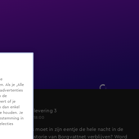
te
 Als je „Alle
advertenties
m de
ert of je
De Drop
n dan enkel
Seizoen 1, aflevering 3
te houden. Je
29 feb 2020, 18:00
oestemming in
electies
Wie van ons moet in zijn eentje de hele nacht in de
beruchte pastorie van Borgvattnet verblijven? Word