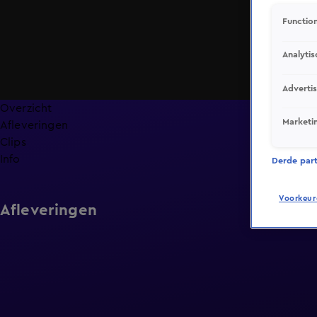
Function
Analytis
Adverti
Overzicht
Marketi
Afleveringen
Clips
Info
Derde parti
Voorkeur
Afleveringen