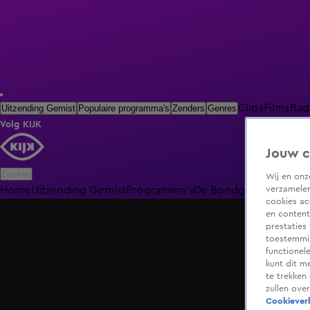
Clips
Films
Rad
Uitzending Gemist
Populaire programma's
Zenders
Genres
Volg KIJK
Jouw c
Zoeken
Wij en on
verzamelen
Home
Uitzending Gemist
Programma's
De Bondgenoten
De O
cookies ac
en content
prestaties
toestemmin
functionel
kunt dit m
te trekken
zullen ove
Cookieverk