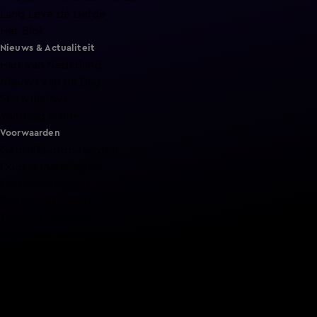
Lang Leve de Liefde
Het Blok
Nieuws & Actualiteit
Hart van Nederland
Nieuws van de Dag
Shownieuws
Vandaag Inside
Voorwaarden
Gebruiksvoorwaarden
Cookie instellingen
Cookieverklaring
Privacyverklaring
Toegankelijkheid
Algemene voorwaarden KIJK
Service & Contact
Aanmelden voor een programma
Acties
Adverteren