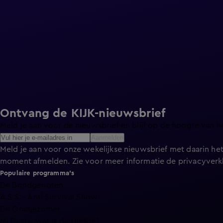
Ontvang de KIJK-nieuwsbrief
Meld je aan voor de nieuwsbrief en blijf op de hoogte van h
Aanmelden
Meld je aan voor onze wekelijkse nieuwsbrief met daarin het
moment afmelden. Zie voor meer informatie de
privacyverk
Populaire programma's
De Bondgenoten
A.S.S. - Anti Survival Show
De Oranjezomer
Mi Dushi: wat is dan liefde?