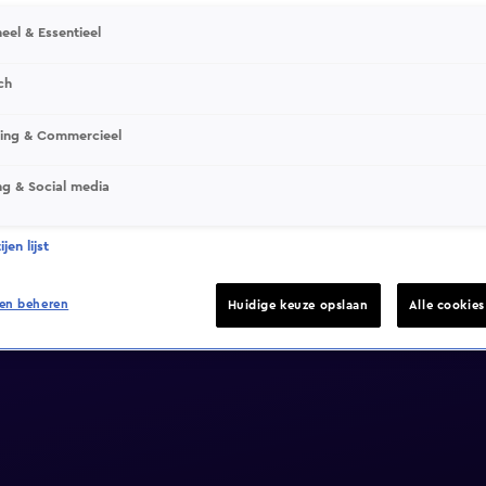
eel & Essentieel
ch
sing & Commercieel
ng & Social media
jen lijst
en beheren
Huidige keuze opslaan
Alle cookie