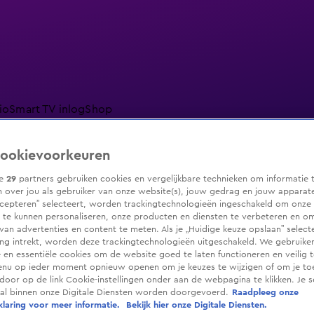
io
Smart TV inlog
Shop
ookievoorkeuren
ze
29
partners gebruiken cookies en vergelijkbare technieken om informatie 
 over jou als gebruiker van onze website(s), jouw gedrag en jouw apparaten.
ranjezomer
Livestreams
Shop
cepteren” selecteert, worden trackingtechnologieën ingeschakeld om onze 
 te kunnen personaliseren, onze producten en diensten te verbeteren en o
 van advertenties en content te meten. Als je „Huidige keuze opslaan” selecte
g intrekt, worden deze trackingtechnologieën uitgeschakeld. We gebruike
e en essentiële cookies om de website goed te laten functioneren en veilig 
enu op ieder moment opnieuw openen om je keuzes te wijzigen of om je t
 door op de link Cookie-instellingen onder aan de webpagina te klikken. Je s
ral binnen onze Digitale Diensten worden doorgevoerd.
Raadpleeg onze
laring voor meer informatie.
Bekijk hier onze Digitale Diensten.