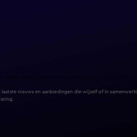
et laatste nieuws over de programma’s en series op KIJK.
 laatste nieuws en aanbiedingen die wijzelf of in samenwerki
laring
.