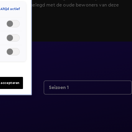
er contact gelegd met de oude bewoners van deze
Altijd actief
gekke plek?
s accepteren
Seizoen 1