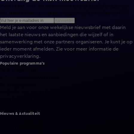
Meld je aan voor de nieuwsbrief en blijf op de hoogte van
het laatste nieuws over de programma’s en series op KIJK.
Aanmelden
Meld je aan voor onze wekelijkse nieuwsbrief met daarin
het laatste nieuws en aanbiedingen die wijzelf of in
samenwerking met onze partners organiseren. Je kunt je op
ieder moment afmelden. Zie voor meer informatie de
privacyverklaring
.
Populaire programma's
De Bondgenoten
A.S.S. - Anti Survival Show
De Oranjezomer
Mi Dushi: wat is dan liefde?
Lang Leve de Liefde
Het Blok
Nieuws & Actualiteit
Hart van Nederland
Nieuws van de Dag