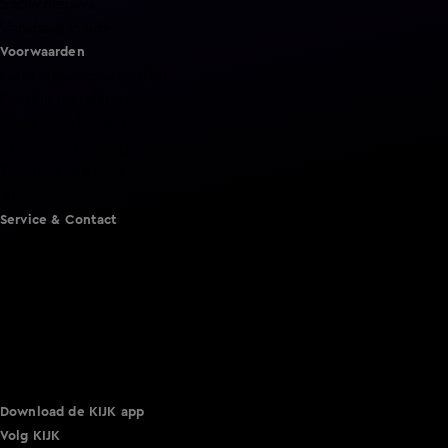
Shownieuws
Vandaag Inside
Voorwaarden
Gebruiksvoorwaarden
Cookie instellingen
Cookieverklaring
Privacyverklaring
Toegankelijkheid
Algemene voorwaarden KIJK
Service & Contact
Aanmelden voor een programma
Acties
Adverteren
Smart TV inlog
Over KIJK
Vacatures
Klantenservice
Download de KIJK app
Volg KIJK