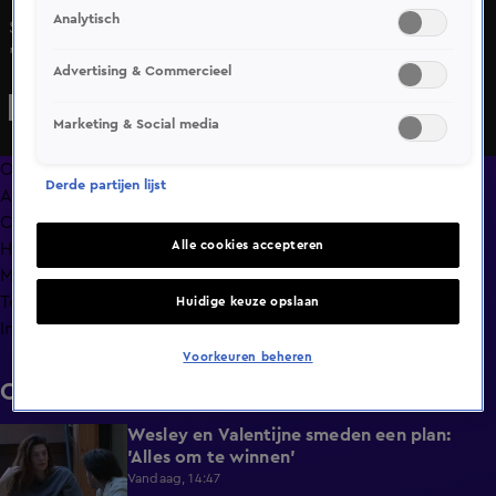
Analytisch
Senna vindt het niet leuk dat Floris het videobellen zo
'makkelijk' aan Emma heeft weggeven en is bang dat hij
Advertising & Commercieel
haar niet alles gunt. Floris is niet blij dat Senna niet ziet
hoeveel hij voor haar over heeft.
Marketing & Social media
Overzicht
Derde partijen lijst
Afleveringen
Clips
Alle cookies accepteren
Hoe is het nu met?
Macdate met Nick Eshuis
Terugblik
Huidige keuze opslaan
Info
Voorkeuren beheren
Clips
Wesley en Valentijne smeden een plan:
0:26
'Alles om te winnen'
Vandaag, 14:47