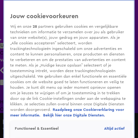
Jouw cookievoorkeuren
Wij en onze
28
partners gebruiken cookies en vergelijkbare
technieken om informatie te verzamelen over jou als gebruiker
van onze website(s), jouw gedrag en jouw apparaten. Als je
„Alle cookies accepteren” selecteert, worden
Uitzending Gemist
Populaire programma's
Zenders
Genres
trackingtechnologieën ingeschakeld om onze advertenties en
Clips
Films
Radio
Smart TV inlog
Shop
content te kunnen personaliseren, onze producten en diensten
te verbeteren en om de prestaties van advertenties en content
Volg KIJK
te meten. Als je „Huidige keuze opslaan” selecteert of je
toestemming intrekt, worden deze trackingtechnologieën
uitgeschakeld. We gebruiken dan enkel functionele en essentiële
Zoeken
cookies om de website goed te laten functioneren en veilig te
houden. Je kunt dit menu op ieder moment opnieuw openen
om je keuzes te wijzigen of om je toestemming in te trekken
door op de link Cookie-instellingen onder aan de webpagina te
Home
Uitzending Gemist
Programma's
De Bondgenoten
De
klikken. Je selecties zullen overal binnen onze Digitale Diensten
Oranjezomer
Livestreams
Shop
worden doorgevoerd.
Raadpleeg onze Cookieverklaring voor
meer informatie.
Bekijk hier onze Digitale Diensten.
De Bondgenoten
Altijd actief
Functioneel & Essentieel
Wilt Senna niet langer met Floris in een bondje?
7 jan 2025, 14:25