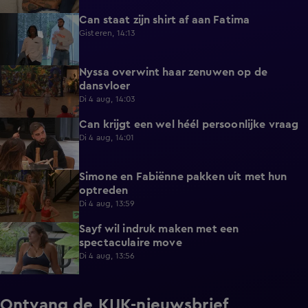
Can staat zijn shirt af aan Fatima
1:13
Gisteren, 14:13
Nyssa overwint haar zenuwen op de
0:35
dansvloer
Di 4 aug, 14:03
Can krijgt een wel héél persoonlijke vraag
0:34
Di 4 aug, 14:01
Simone en Fabiënne pakken uit met hun
0:34
optreden
Di 4 aug, 13:59
Sayf wil indruk maken met een
0:41
spectaculaire move
Di 4 aug, 13:56
Ontvang de KIJK-nieuwsbrief