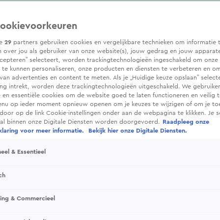
ookievoorkeuren
ze
29
partners gebruiken cookies en vergelijkbare technieken om informatie 
 over jou als gebruiker van onze website(s), jouw gedrag en jouw apparaten.
cepteren” selecteert, worden trackingtechnologieën ingeschakeld om onze 
 te kunnen personaliseren, onze producten en diensten te verbeteren en o
 van advertenties en content te meten. Als je „Huidige keuze opslaan” selecte
g intrekt, worden deze trackingtechnologieën uitgeschakeld. We gebruike
e en essentiële cookies om de website goed te laten functioneren en veilig 
enu op ieder moment opnieuw openen om je keuzes te wijzigen of om je t
 door op de link Cookie-instellingen onder aan de webpagina te klikken. Je s
ral binnen onze Digitale Diensten worden doorgevoerd.
Raadpleeg onze
laring voor meer informatie.
Bekijk hier onze Digitale Diensten.
eel & Essentieel
ch
sing & Commercieel