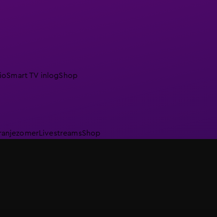
io
Smart TV inlog
Shop
ranjezomer
Livestreams
Shop