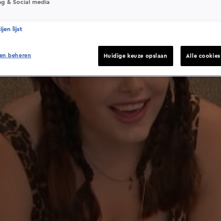
ng & Social media
jen lijst
en beheren
Huidige keuze opslaan
Alle cookie