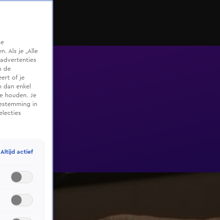
te
 Als je „Alle
advertenties
m de
ert of je
n dan enkel
te houden. Je
oestemming in
electies
Altijd actief