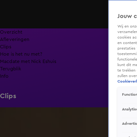
Jouw c
Wij en on
Overzicht
verzamelen
cookies ac
Afleveringen
en content
Clips
prestaties
Hoe is het nu met?
toestemmin
functionel
Macdate met Nick Eshuis
kunt dit m
Terugblik
te trekken
Info
zullen ove
Cookieverk
Clips
Function
Analytis
0:31
Adverti