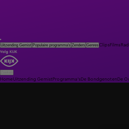
Clips
Films
Rad
Uitzending Gemist
Populaire programma's
Zenders
Genres
Volg KIJK
Zoeken
Home
Uitzending Gemist
Programma's
De Bondgenoten
De O