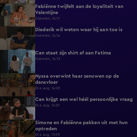
Fabiënne twijfelt aan de loyaliteit van
0:58
Valentijne
Gisteren, 14:17
Diederik wil weten waar hij aan toe is
0:48
Gisteren, 14:14
Can staat zijn shirt af aan Fatima
1:13
Gisteren, 14:13
Nyssa overwint haar zenuwen op de
0:35
dansvloer
Di 4 aug, 14:03
Can krijgt een wel héél persoonlijke vraag
0:34
Di 4 aug, 14:01
Simone en Fabiënne pakken uit met hun
0:34
optreden
Di 4 aug, 13:59