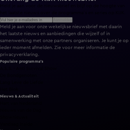
Meld je aan voor de nieuwsbrief en blijf op de hoogte van
het laatste nieuws over de programma’s en series op KIJK.
Aanmelden
Meld je aan voor onze wekelijkse nieuwsbrief met daarin
het laatste nieuws en aanbiedingen die wijzelf of in
samenwerking met onze partners organiseren. Je kunt je op
ieder moment afmelden. Zie voor meer informatie de
privacyverklaring
.
Populaire programma's
A.S.S. - Anti Survival Show
De Bondgenoten
Lang Leve de Liefde
Het Blok
Nieuws & Actualiteit
Hart van Nederland
Nieuws van de Dag
Shownieuws
Vandaag Inside