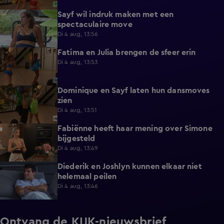
Sayf wil indruk maken met een
0:41
spectaculaire move
Di 4 aug, 13:56
Fatima en Julia brengen de sfeer erin
0:33
Di 4 aug, 13:53
Dominique en Sayf laten hun dansmoves
0:35
zien
Di 4 aug, 13:51
Fabiënne heeft haar mening over Simone
0:24
bijgesteld
Di 4 aug, 13:49
Diederik en Joshlyn kunnen elkaar niet
0:59
helemaal peilen
Di 4 aug, 13:46
Ontvang de KIJK-nieuwsbrief