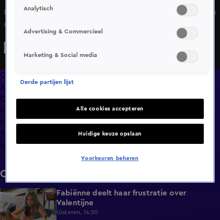
Analytisch
Rami besluit niet alleen zijn eigen aantekeningen maar ook
de aantekeningen van Sylvia te delen met El Che. Sylvia
Advertising & Commercieel
gaat direct verhaal halen. Maar de manier waarop zint Rami
totaal niet en hij is van plan alles onmiddellijk te
Marketing & Social media
verbranden.
Overzicht
Derde partijen lijst
Afleveringen
Clips
Alle cookies accepteren
Hoe is het nu met?
Macdate met Nick Eshuis
Terugblik
Huidige keuze opslaan
Info
Voorkeuren beheren
Clips
Fabiënne deelt haar frustratie over
0:29
Valentijne
Gisteren, 14:20