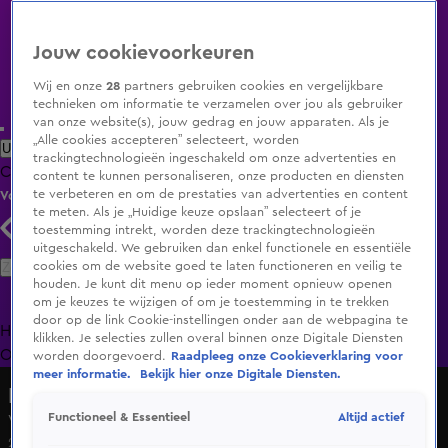
Jouw cookievoorkeuren
Wij en onze
28
partners gebruiken cookies en vergelijkbare
technieken om informatie te verzamelen over jou als gebruiker
van onze website(s), jouw gedrag en jouw apparaten. Als je
„Alle cookies accepteren” selecteert, worden
Uitzending Gemist
Populaire programma's
Zenders
Genres
trackingtechnologieën ingeschakeld om onze advertenties en
Clips
Films
Radio
Smart TV inlog
Shop
content te kunnen personaliseren, onze producten en diensten
te verbeteren en om de prestaties van advertenties en content
Volg KIJK
te meten. Als je „Huidige keuze opslaan” selecteert of je
toestemming intrekt, worden deze trackingtechnologieën
uitgeschakeld. We gebruiken dan enkel functionele en essentiële
Zoeken
cookies om de website goed te laten functioneren en veilig te
houden. Je kunt dit menu op ieder moment opnieuw openen
om je keuzes te wijzigen of om je toestemming in te trekken
door op de link Cookie-instellingen onder aan de webpagina te
Home
Uitzending Gemist
Programma's
De Bondgenoten
De
klikken. Je selecties zullen overal binnen onze Digitale Diensten
Oranjezomer
Livestreams
Shop
worden doorgevoerd.
Raadpleeg onze Cookieverklaring voor
meer informatie.
Bekijk hier onze Digitale Diensten.
De Bondgenoten
Altijd actief
Functioneel & Essentieel
Vurige Rami is witheet na het 'geschreeuw' van Sylvia
20 dec 2024, 11:41