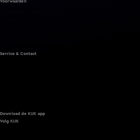
Voorwaarden
Gebruiksvoorwaarden
Cookie instellingen
Cookieverklaring
Privacyverklaring
Toegankelijkheid
Algemene voorwaarden KIJK
Service & Contact
Aanmelden voor een programma
Acties
Adverteren
Smart TV inlog
Over KIJK
Vacatures
Klantenservice
Download de KIJK app
Volg KIJK
©
2026 Talpa Network. Alle rechten voorbehouden. Geen
tekst- en datamining.