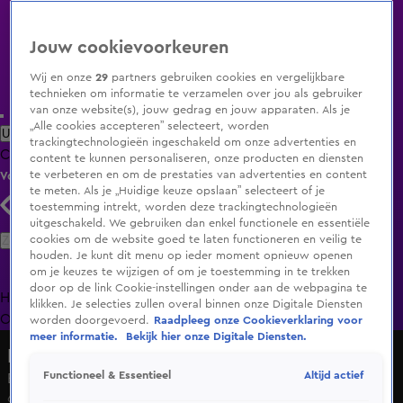
Jouw cookievoorkeuren
Wij en onze
29
partners gebruiken cookies en vergelijkbare
technieken om informatie te verzamelen over jou als gebruiker
van onze website(s), jouw gedrag en jouw apparaten. Als je
„Alle cookies accepteren” selecteert, worden
Uitzending Gemist
Populaire programma's
Zenders
Genres
trackingtechnologieën ingeschakeld om onze advertenties en
Clips
Films
Radio
Smart TV inlog
Shop
content te kunnen personaliseren, onze producten en diensten
te verbeteren en om de prestaties van advertenties en content
Volg KIJK
te meten. Als je „Huidige keuze opslaan” selecteert of je
toestemming intrekt, worden deze trackingtechnologieën
uitgeschakeld. We gebruiken dan enkel functionele en essentiële
Zoeken
cookies om de website goed te laten functioneren en veilig te
houden. Je kunt dit menu op ieder moment opnieuw openen
om je keuzes te wijzigen of om je toestemming in te trekken
door op de link Cookie-instellingen onder aan de webpagina te
Home
Uitzending Gemist
Programma's
De Bondgenoten
De
klikken. Je selecties zullen overal binnen onze Digitale Diensten
Oranjezomer
Livestreams
Shop
worden doorgevoerd.
Raadpleeg onze Cookieverklaring voor
meer informatie.
Bekijk hier onze Digitale Diensten.
De Bondgenoten
Altijd actief
Functioneel & Essentieel
El Che zorgt voor een woede tik bij Emma
6 feb 2025, 13:45