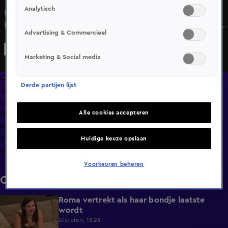
Analytisch
Bonje om een bord. El Che vraagt zich af waarom Emma
borden gebruikt van de Gieren. Emma is van mening dat El
Advertising & Commercieel
Che zich niet zo druk hoeft te maken hierom maar El Che
vindt dat Emma vaak chagrijnig is. Het is het startschot van
Marketing & Social media
bonje in de keuken.
Overzicht
Derde partijen lijst
Afleveringen
Clips
Alle cookies accepteren
Hoe is het nu met?
Macdate met Nick Eshuis
Terugblik
Huidige keuze opslaan
Info
Voorkeuren beheren
Clips
Roma vertrekt als haar bondje laatste
0:31
wordt
Gisteren, 13:24