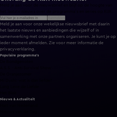
Meld je aan voor de nieuwsbrief en blijf op de hoogte van
het laatste nieuws over de programma’s en series op KIJK.
Aanmelden
Meld je aan voor onze wekelijkse nieuwsbrief met daarin
het laatste nieuws en aanbiedingen die wijzelf of in
samenwerking met onze partners organiseren. Je kunt je op
ieder moment afmelden. Zie voor meer informatie de
privacyverklaring
.
Populaire programma's
De Bondgenoten
A.S.S. - Anti Survival Show
De Oranjezomer
Mi Dushi: wat is dan liefde?
Lang Leve de Liefde
Het Blok
Nieuws & Actualiteit
Hart van Nederland
Nieuws van de Dag