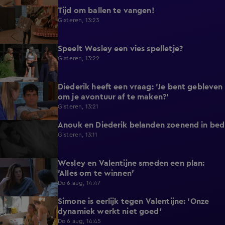
Tijd om ballen te vangen!
0:53
Gisteren, 13:23
Speelt Wesley een vies spelletje?
0:48
Gisteren, 13:22
Diederik heeft een vraag: 'Je bent gebleven
0:37
om je avontuur af te maken?'
Gisteren, 13:21
Anouk en Diederik belanden zoenend in bed
0:57
Gisteren, 13:11
Wesley en Valentijne smeden een plan:
0:26
'Alles om te winnen'
Do 6 aug, 14:47
Simone is eerlijk tegen Valentijne: 'Onze
1:12
dynamiek werkt niet goed'
Do 6 aug, 14:45