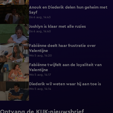
Anouk en Diederik delen hun geheim met
0:48
Sayf
Do 6 aug, 14:43
Joshlyn is klaar met alle ruzies
0:33
Do 6 aug, 14:40
Fabiënne deelt haar frustratie over
0:29
Valentijne
Wo 5 aug, 14:20
Fabiënne twijfelt aan de loyaliteit van
0:58
Valentijne
Wo 5 aug, 14:17
Diederik wil weten waar hij aan toe is
0:48
Wo 5 aug, 14:14
Ontvang de KIJK-nieuwsbrief