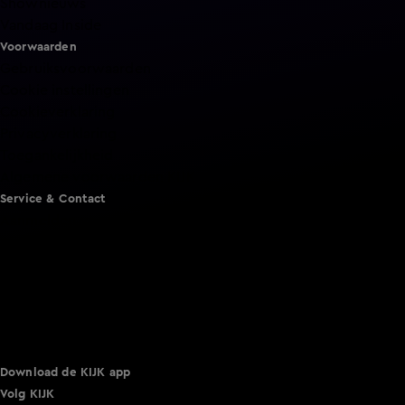
Shownieuws
Vandaag Inside
Voorwaarden
Gebruiksvoorwaarden
Cookie instellingen
Cookieverklaring
Privacyverklaring
Toegankelijkheid
Algemene voorwaarden KIJK
Service & Contact
Aanmelden voor een programma
Acties
Adverteren
Smart TV inlog
Over KIJK
Vacatures
Klantenservice
Download de KIJK app
Volg KIJK