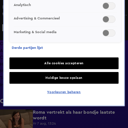
Analytisch
El Che gaat vroeg slapen in De Bondgenoten, tot
teleurstelling van Roma. Ze had zin in hem, maar dat zit er
Advertising & Commercieel
voorlopig niet in. Gelukkig heeft ze iemand anders op het
oog die misschien wel wil.
Marketing & Social media
Overzicht
Derde partijen lijst
Afleveringen
Clips
Alle cookies accepteren
Hoe is het nu met?
Macdate met Nick Eshuis
Terugblik
Huidige keuze opslaan
Info
Voorkeuren beheren
Clips
Roma vertrekt als haar bondje laatste
0:31
wordt
Vr 7 aug, 13:24