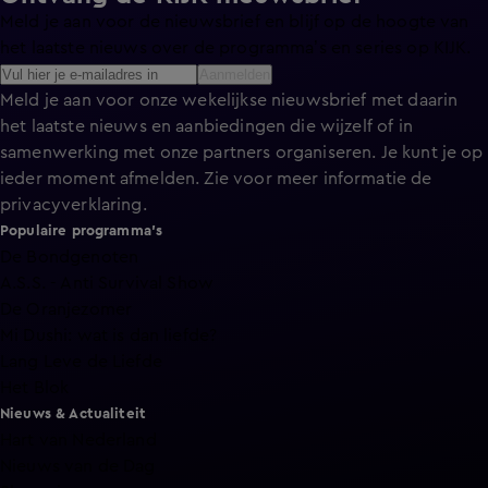
Meld je aan voor de nieuwsbrief en blijf op de hoogte van
het laatste nieuws over de programma’s en series op KIJK.
Aanmelden
Meld je aan voor onze wekelijkse nieuwsbrief met daarin
het laatste nieuws en aanbiedingen die wijzelf of in
samenwerking met onze partners organiseren. Je kunt je op
ieder moment afmelden. Zie voor meer informatie de
privacyverklaring
.
Populaire programma's
De Bondgenoten
A.S.S. - Anti Survival Show
De Oranjezomer
Mi Dushi: wat is dan liefde?
Lang Leve de Liefde
Het Blok
Nieuws & Actualiteit
Hart van Nederland
Nieuws van de Dag