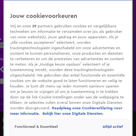
Jouw cookievoorkeuren
Wij en onze
29
partners gebruiken cookies en vergelijkbare
technieken om informatie te verzamelen over jou als gebruiker
van onze website(s), jouw gedrag en jouw apparaten. Als je
„Alle cookies accepteren” selecteert, worden
Uitzending Gemist
Populaire programma's
Zenders
Genres
trackingtechnologieën ingeschakeld om onze advertenties en
Clips
Films
Radio
Smart TV inlog
Shop
content te kunnen personaliseren, onze producten en diensten
te verbeteren en om de prestaties van advertenties en content
Volg KIJK
te meten. Als je „Huidige keuze opslaan” selecteert of je
toestemming intrekt, worden deze trackingtechnologieën
uitgeschakeld. We gebruiken dan enkel functionele en essentiële
Zoeken
cookies om de website goed te laten functioneren en veilig te
houden. Je kunt dit menu op ieder moment opnieuw openen
om je keuzes te wijzigen of om je toestemming in te trekken
door op de link Cookie-instellingen onder aan de webpagina te
Home
Uitzending Gemist
Programma's
De Bondgenoten
De
klikken. Je selecties zullen overal binnen onze Digitale Diensten
Oranjezomer
Livestreams
Shop
worden doorgevoerd.
Raadpleeg onze Cookieverklaring voor
meer informatie.
Bekijk hier onze Digitale Diensten.
De Bondgenoten
Altijd actief
Functioneel & Essentieel
Plan B voor Roma?
30 mei 2025, 15:22