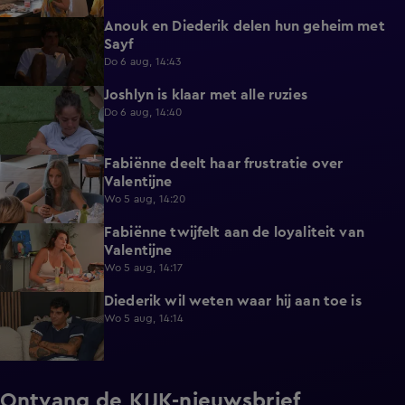
Anouk en Diederik delen hun geheim met
0:48
Sayf
Do 6 aug, 14:43
Joshlyn is klaar met alle ruzies
0:33
Do 6 aug, 14:40
Fabiënne deelt haar frustratie over
0:29
Valentijne
Wo 5 aug, 14:20
Fabiënne twijfelt aan de loyaliteit van
0:58
Valentijne
Wo 5 aug, 14:17
Diederik wil weten waar hij aan toe is
0:48
Wo 5 aug, 14:14
Ontvang de KIJK-nieuwsbrief