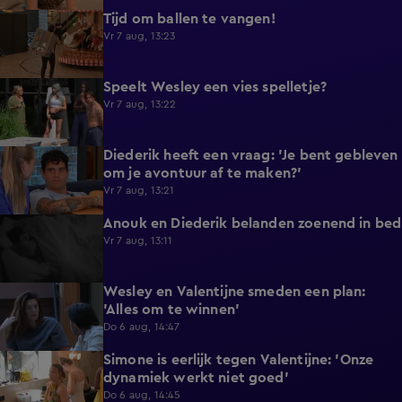
Tijd om ballen te vangen!
0:53
Vr 7 aug, 13:23
Speelt Wesley een vies spelletje?
0:48
Vr 7 aug, 13:22
Diederik heeft een vraag: 'Je bent gebleven
0:37
om je avontuur af te maken?'
Vr 7 aug, 13:21
Anouk en Diederik belanden zoenend in bed
0:57
Vr 7 aug, 13:11
Wesley en Valentijne smeden een plan:
0:26
'Alles om te winnen'
Do 6 aug, 14:47
Simone is eerlijk tegen Valentijne: 'Onze
1:12
dynamiek werkt niet goed'
Do 6 aug, 14:45