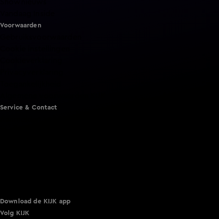
Shownieuws
Vandaag Inside
Voorwaarden
Gebruiksvoorwaarden
Cookie instellingen
Cookieverklaring
Privacyverklaring
Toegankelijkheid
Algemene voorwaarden KIJK
Service & Contact
Aanmelden voor een programma
Acties
Adverteren
Smart TV inlog
Over KIJK
Vacatures
Klantenservice
Download de KIJK app
Volg KIJK