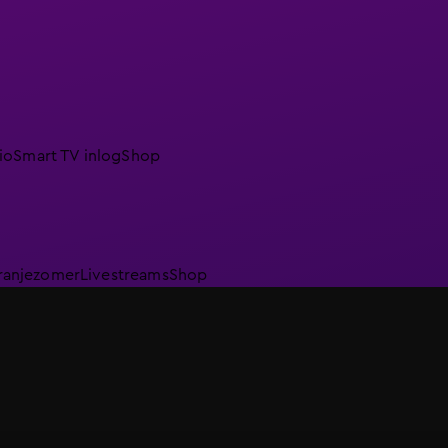
io
Smart TV inlog
Shop
ranjezomer
Livestreams
Shop