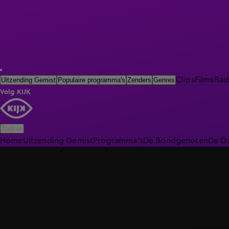
Clips
Films
Rad
Uitzending Gemist
Populaire programma's
Zenders
Genres
Volg KIJK
Zoeken
Home
Uitzending Gemist
Programma's
De Bondgenoten
De O