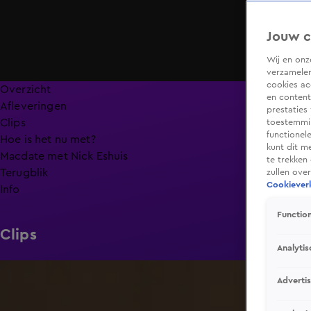
Jouw c
Wij en on
verzamelen
cookies ac
Overzicht
en content
Afleveringen
prestaties
Clips
toestemmin
functionel
Hoe is het nu met?
kunt dit m
Macdate met Nick Eshuis
te trekken
Terugblik
zullen ove
Cookieverk
Info
Function
Clips
Analytis
0:31
Adverti