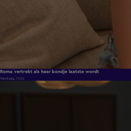
Roma vertrekt als haar bondje laatste wordt
Vandaag, 13:24
0:53