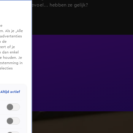
onderbuikgevoel… hebben ze gelijk?
te
 Als je „Alle
advertenties
m de
ert of je
n dan enkel
te houden. Je
oestemming in
electies
Altijd actief