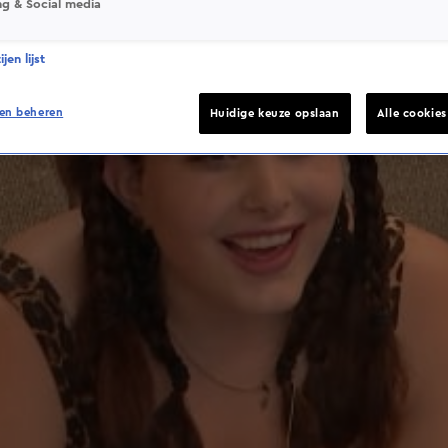
ng & Social media
jen lijst
en beheren
Huidige keuze opslaan
Alle cookie