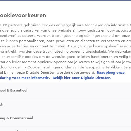
ookievoorkeuren
ze
29
partners gebruiken cookies en vergelijkbare technieken om informatie 
 over jou als gebruiker van onze website(s), jouw gedrag en jouw apparaten.
cepteren” selecteert, worden trackingtechnologieën ingeschakeld om onze 
 te kunnen personaliseren, onze producten en diensten te verbeteren en o
 van advertenties en content te meten. Als je „Huidige keuze opslaan” selecte
g intrekt, worden deze trackingtechnologieën uitgeschakeld. We gebruike
e en essentiële cookies om de website goed te laten functioneren en veilig 
enu op ieder moment opnieuw openen om je keuzes te wijzigen of om je t
 door op de link Cookie-instellingen onder aan de webpagina te klikken. Je s
ral binnen onze Digitale Diensten worden doorgevoerd.
Raadpleeg onze
laring voor meer informatie.
Bekijk hier onze Digitale Diensten.
eel & Essentieel
ch
sing & Commercieel