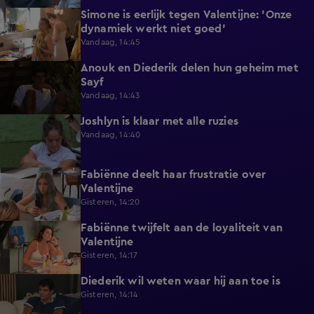
Simone is eerlijk tegen Valentijne: 'Onze
1:12
dynamiek werkt niet goed'
Vandaag, 14:45
Anouk en Diederik delen hun geheim met
0:48
Sayf
Vandaag, 14:43
Joshlyn is klaar met alle ruzies
0:33
Vandaag, 14:40
Fabiënne deelt haar frustratie over
0:29
Valentijne
Gisteren, 14:20
Fabiënne twijfelt aan de loyaliteit van
0:58
Valentijne
Gisteren, 14:17
Diederik wil weten waar hij aan toe is
0:48
Gisteren, 14:14