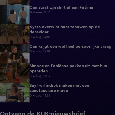
Can staat zijn shirt af aan Fatima
1:13
Gisteren, 14:13
Nyssa overwint haar zenuwen op de
0:35
dansvloer
Di 4 aug, 14:03
Can krijgt een wel héél persoonlijke vraag
0:34
Di 4 aug, 14:01
Simone en Fabiënne pakken uit met hun
0:34
optreden
Di 4 aug, 13:59
Sayf wil indruk maken met een
0:41
spectaculaire move
Di 4 aug, 13:56
Ontvang de KIJK-nieuwsbrief