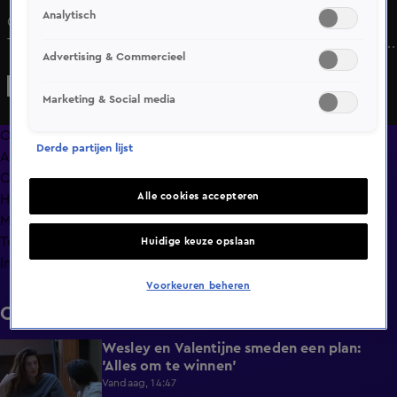
Analytisch
Chess vraagt Noah om haar horoscoop voor te lezen.
Terwijl hij over liefde en relaties begint, sluipt er ook een
Advertising & Commercieel
opvallende voorspelling in over verlaten worden. Chess
heeft al snel door dat ze in de maling wordt genomen.
Marketing & Social media
Overzicht
Derde partijen lijst
Afleveringen
Clips
Alle cookies accepteren
Hoe is het nu met?
Macdate met Nick Eshuis
Terugblik
Huidige keuze opslaan
Info
Voorkeuren beheren
Clips
Wesley en Valentijne smeden een plan:
0:26
'Alles om te winnen'
Vandaag, 14:47