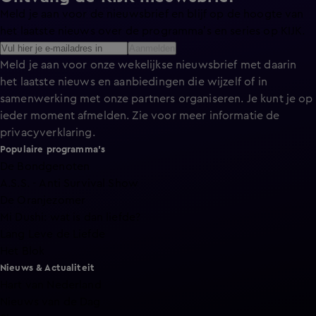
Meld je aan voor de nieuwsbrief en blijf op de hoogte van
het laatste nieuws over de programma’s en series op KIJK.
Aanmelden
Meld je aan voor onze wekelijkse nieuwsbrief met daarin
het laatste nieuws en aanbiedingen die wijzelf of in
samenwerking met onze partners organiseren. Je kunt je op
ieder moment afmelden. Zie voor meer informatie de
privacyverklaring
.
Populaire programma's
De Bondgenoten
A.S.S. - Anti Survival Show
De Oranjezomer
Mi Dushi: wat is dan liefde?
Lang Leve de Liefde
Het Blok
Nieuws & Actualiteit
Hart van Nederland
Nieuws van de Dag