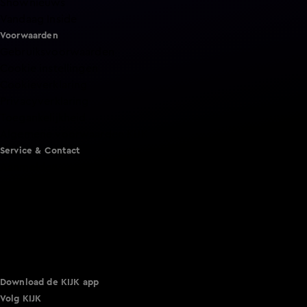
Shownieuws
Vandaag Inside
Voorwaarden
Gebruiksvoorwaarden
Cookie instellingen
Cookieverklaring
Privacyverklaring
Toegankelijkheid
Algemene voorwaarden KIJK
Service & Contact
Aanmelden voor een programma
Acties
Adverteren
Smart TV inlog
Over KIJK
Vacatures
Klantenservice
Download de KIJK app
Volg KIJK