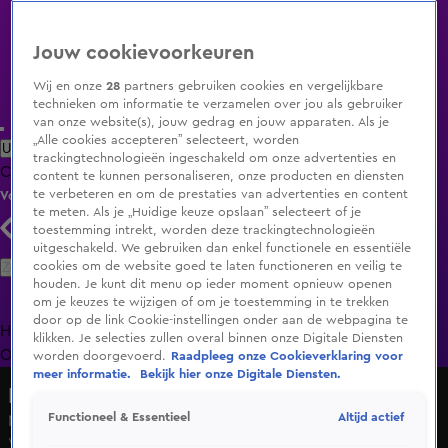
Jouw cookievoorkeuren
Wij en onze
28
partners gebruiken cookies en vergelijkbare
technieken om informatie te verzamelen over jou als gebruiker
van onze website(s), jouw gedrag en jouw apparaten. Als je
„Alle cookies accepteren” selecteert, worden
Uitzending Gemist
Populaire programma's
Zenders
Genres
trackingtechnologieën ingeschakeld om onze advertenties en
Clips
Films
Radio
Smart TV inlog
Shop
content te kunnen personaliseren, onze producten en diensten
te verbeteren en om de prestaties van advertenties en content
Volg KIJK
te meten. Als je „Huidige keuze opslaan” selecteert of je
toestemming intrekt, worden deze trackingtechnologieën
uitgeschakeld. We gebruiken dan enkel functionele en essentiële
Zoeken
cookies om de website goed te laten functioneren en veilig te
houden. Je kunt dit menu op ieder moment opnieuw openen
om je keuzes te wijzigen of om je toestemming in te trekken
door op de link Cookie-instellingen onder aan de webpagina te
Home
Uitzending Gemist
Programma's
De Bondgenoten
De
klikken. Je selecties zullen overal binnen onze Digitale Diensten
Oranjezomer
Livestreams
Shop
worden doorgevoerd.
Raadpleeg onze Cookieverklaring voor
meer informatie.
Bekijk hier onze Digitale Diensten.
De Bondgenoten
Altijd actief
Functioneel & Essentieel
Noah neemt Chess in de maling
Wo 10 juni, 13:17