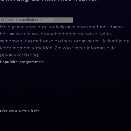
Meld je aan voor de nieuwsbrief en blijf op de hoogte van
het laatste nieuws over de programma’s en series op KIJK.
Aanmelden
Meld je aan voor onze wekelijkse nieuwsbrief met daarin
het laatste nieuws en aanbiedingen die wijzelf of in
samenwerking met onze partners organiseren. Je kunt je op
ieder moment afmelden. Zie voor meer informatie de
privacyverklaring
.
Populaire programma's
De Bondgenoten
A.S.S. - Anti Survival Show
De Oranjezomer
Mi Dushi: wat is dan liefde?
Lang Leve de Liefde
Het Blok
Nieuws & Actualiteit
Hart van Nederland
Nieuws van de Dag