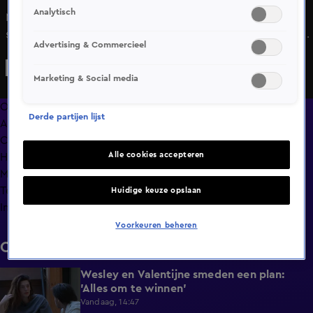
Analytisch
Melvin denkt de oplossing gevonden te hebben voor de
stijgende kosten van boodschappen. Volgens hem moet
Advertising & Commercieel
Elon Musk gewoon grotere vliegtuigen laten bouwen,
zodat er per vlucht veel meer vervoerd kan worden.
Marketing & Social media
Overzicht
Derde partijen lijst
Afleveringen
Clips
Alle cookies accepteren
Hoe is het nu met?
Macdate met Nick Eshuis
Terugblik
Huidige keuze opslaan
Info
Voorkeuren beheren
Clips
Wesley en Valentijne smeden een plan:
0:26
'Alles om te winnen'
Vandaag, 14:47