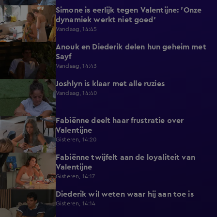
Simone is eerlijk tegen Valentijne: 'Onze
1:12
dynamiek werkt niet goed'
Vandaag, 14:45
Anouk en Diederik delen hun geheim met
0:48
Sayf
Vandaag, 14:43
Joshlyn is klaar met alle ruzies
0:33
Vandaag, 14:40
Fabiënne deelt haar frustratie over
0:29
Valentijne
Gisteren, 14:20
Fabiënne twijfelt aan de loyaliteit van
0:58
Valentijne
Gisteren, 14:17
Diederik wil weten waar hij aan toe is
0:48
Gisteren, 14:14