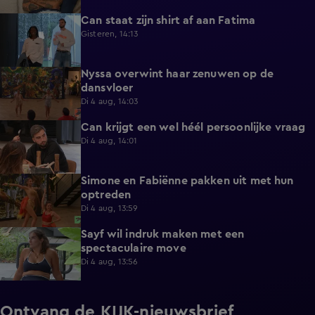
Can staat zijn shirt af aan Fatima
1:13
Gisteren, 14:13
Nyssa overwint haar zenuwen op de
0:35
dansvloer
Di 4 aug, 14:03
Can krijgt een wel héél persoonlijke vraag
0:34
Di 4 aug, 14:01
Simone en Fabiënne pakken uit met hun
0:34
optreden
Di 4 aug, 13:59
Sayf wil indruk maken met een
0:41
spectaculaire move
Di 4 aug, 13:56
Ontvang de KIJK-nieuwsbrief