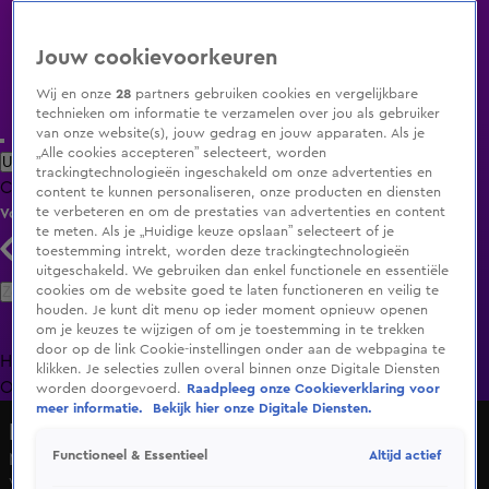
Jouw cookievoorkeuren
Wij en onze
28
partners gebruiken cookies en vergelijkbare
technieken om informatie te verzamelen over jou als gebruiker
van onze website(s), jouw gedrag en jouw apparaten. Als je
„Alle cookies accepteren” selecteert, worden
Uitzending Gemist
Populaire programma's
Zenders
Genres
trackingtechnologieën ingeschakeld om onze advertenties en
Clips
Films
Radio
Smart TV inlog
Shop
content te kunnen personaliseren, onze producten en diensten
te verbeteren en om de prestaties van advertenties en content
Volg KIJK
te meten. Als je „Huidige keuze opslaan” selecteert of je
toestemming intrekt, worden deze trackingtechnologieën
uitgeschakeld. We gebruiken dan enkel functionele en essentiële
Zoeken
cookies om de website goed te laten functioneren en veilig te
houden. Je kunt dit menu op ieder moment opnieuw openen
om je keuzes te wijzigen of om je toestemming in te trekken
door op de link Cookie-instellingen onder aan de webpagina te
Home
Uitzending Gemist
Programma's
De Bondgenoten
De
klikken. Je selecties zullen overal binnen onze Digitale Diensten
Oranjezomer
Livestreams
Shop
worden doorgevoerd.
Raadpleeg onze Cookieverklaring voor
meer informatie.
Bekijk hier onze Digitale Diensten.
De Bondgenoten
Altijd actief
Functioneel & Essentieel
Melvin heeft een oplossing voor dure boodschappen
Vr 5 juni, 10:34