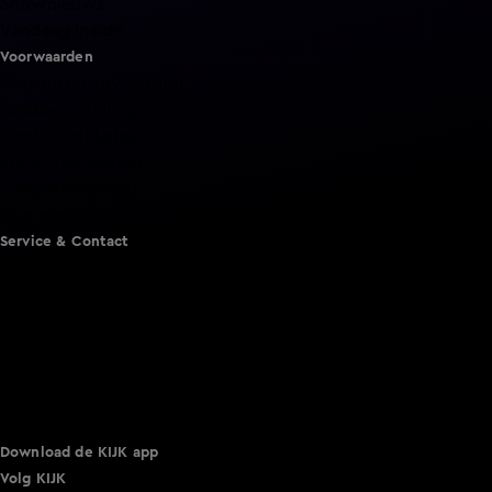
Shownieuws
Vandaag Inside
Voorwaarden
Gebruiksvoorwaarden
Cookie instellingen
Cookieverklaring
Privacyverklaring
Toegankelijkheid
Algemene voorwaarden KIJK
Service & Contact
Aanmelden voor een programma
Acties
Adverteren
Smart TV inlog
Over KIJK
Vacatures
Klantenservice
Download de KIJK app
Volg KIJK