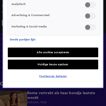
Analytisch
De Bondgenoten als Muppets. Het kan op veel gelach
rekenen in de loods.
Advertising & Commercieel
Marketing & Social media
Overzicht
Derde partijen lijst
Afleveringen
Clips
Alle cookies accepteren
Hoe is het nu met?
Macdate met Nick Eshuis
Terugblik
Huidige keuze opslaan
Info
Voorkeuren beheren
Clips
Roma vertrekt als haar bondje laatste
0:31
wordt
Gisteren, 13:24