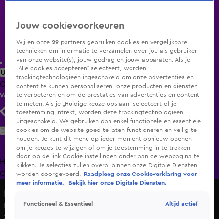
Jouw cookievoorkeuren
Wij en onze
29
partners gebruiken cookies en vergelijkbare
technieken om informatie te verzamelen over jou als gebruiker
van onze website(s), jouw gedrag en jouw apparaten. Als je
„Alle cookies accepteren” selecteert, worden
Uitzending Gemist
Populaire programma's
Zenders
Genres
trackingtechnologieën ingeschakeld om onze advertenties en
Clips
Films
Radio
Smart TV inlog
Shop
content te kunnen personaliseren, onze producten en diensten
te verbeteren en om de prestaties van advertenties en content
Volg KIJK
te meten. Als je „Huidige keuze opslaan” selecteert of je
toestemming intrekt, worden deze trackingtechnologieën
uitgeschakeld. We gebruiken dan enkel functionele en essentiële
Zoeken
cookies om de website goed te laten functioneren en veilig te
houden. Je kunt dit menu op ieder moment opnieuw openen
om je keuzes te wijzigen of om je toestemming in te trekken
door op de link Cookie-instellingen onder aan de webpagina te
Home
Uitzending Gemist
Programma's
De Bondgenoten
De
klikken. Je selecties zullen overal binnen onze Digitale Diensten
Oranjezomer
Livestreams
Shop
worden doorgevoerd.
Raadpleeg onze Cookieverklaring voor
meer informatie.
Bekijk hier onze Digitale Diensten.
De Bondgenoten
Altijd actief
Functioneel & Essentieel
Belanden in een echte Muppet Show!
23 apr 2025, 19:33