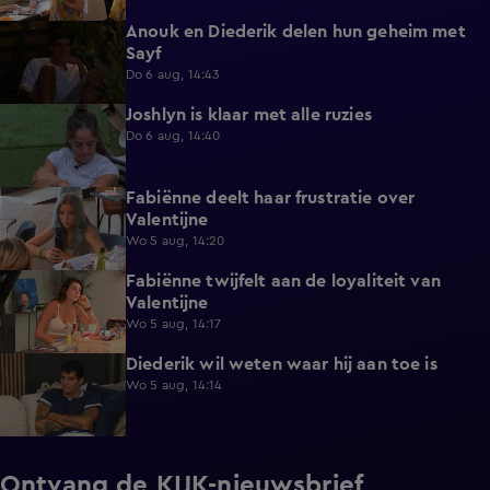
Anouk en Diederik delen hun geheim met
0:48
Sayf
Do 6 aug, 14:43
Joshlyn is klaar met alle ruzies
0:33
Do 6 aug, 14:40
Fabiënne deelt haar frustratie over
0:29
Valentijne
Wo 5 aug, 14:20
Fabiënne twijfelt aan de loyaliteit van
0:58
Valentijne
Wo 5 aug, 14:17
Diederik wil weten waar hij aan toe is
0:48
Wo 5 aug, 14:14
Ontvang de KIJK-nieuwsbrief