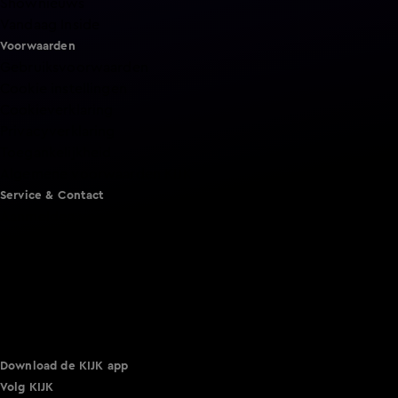
Shownieuws
Vandaag Inside
Voorwaarden
Gebruiksvoorwaarden
Cookie instellingen
Cookieverklaring
Privacyverklaring
Toegankelijkheid
Algemene voorwaarden KIJK
Service & Contact
Aanmelden voor een programma
Acties
Adverteren
Smart TV inlog
Over KIJK
Vacatures
Klantenservice
Download de KIJK app
Volg KIJK