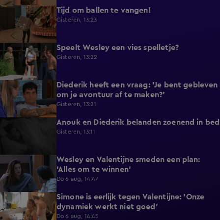
Tijd om ballen te vangen!
0:53
Gisteren, 13:23
Speelt Wesley een vies spelletje?
0:48
Gisteren, 13:22
Diederik heeft een vraag: 'Je bent gebleven
0:37
om je avontuur af te maken?'
Gisteren, 13:21
Anouk en Diederik belanden zoenend in bed
0:57
Gisteren, 13:11
Wesley en Valentijne smeden een plan:
0:26
'Alles om te winnen'
Do 6 aug, 14:47
Simone is eerlijk tegen Valentijne: 'Onze
1:12
dynamiek werkt niet goed'
Do 6 aug, 14:45