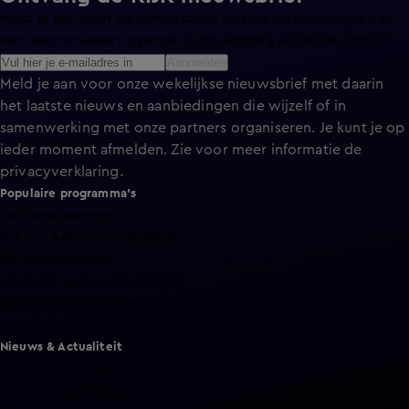
Meld je aan voor de nieuwsbrief en blijf op de hoogte van
het laatste nieuws over de programma’s en series op KIJK.
Aanmelden
Meld je aan voor onze wekelijkse nieuwsbrief met daarin
het laatste nieuws en aanbiedingen die wijzelf of in
samenwerking met onze partners organiseren. Je kunt je op
ieder moment afmelden. Zie voor meer informatie de
privacyverklaring
.
Populaire programma's
De Bondgenoten
A.S.S. - Anti Survival Show
De Oranjezomer
Mi Dushi: wat is dan liefde?
Lang Leve de Liefde
Het Blok
Nieuws & Actualiteit
Hart van Nederland
Nieuws van de Dag