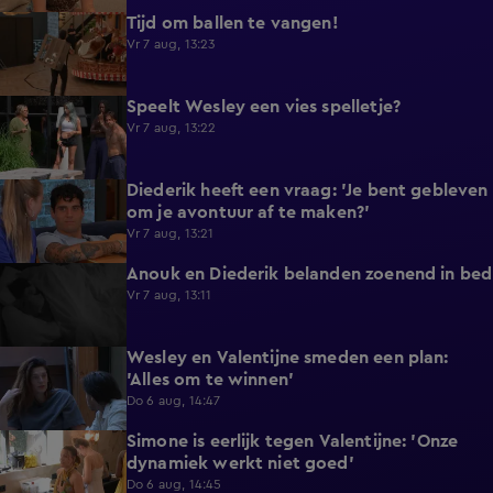
Tijd om ballen te vangen!
0:53
Vr 7 aug, 13:23
Speelt Wesley een vies spelletje?
0:48
Vr 7 aug, 13:22
Diederik heeft een vraag: 'Je bent gebleven
0:37
om je avontuur af te maken?'
Vr 7 aug, 13:21
Anouk en Diederik belanden zoenend in bed
0:57
Vr 7 aug, 13:11
Wesley en Valentijne smeden een plan:
0:26
'Alles om te winnen'
Do 6 aug, 14:47
Simone is eerlijk tegen Valentijne: 'Onze
1:12
dynamiek werkt niet goed'
Do 6 aug, 14:45