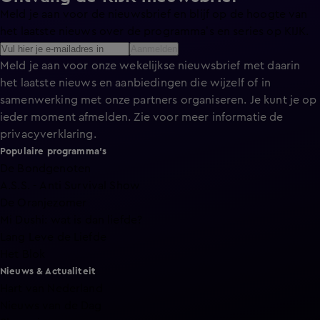
Meld je aan voor de nieuwsbrief en blijf op de hoogte van
het laatste nieuws over de programma’s en series op KIJK.
Aanmelden
Meld je aan voor onze wekelijkse nieuwsbrief met daarin
het laatste nieuws en aanbiedingen die wijzelf of in
samenwerking met onze partners organiseren. Je kunt je op
ieder moment afmelden. Zie voor meer informatie de
privacyverklaring
.
Populaire programma's
De Bondgenoten
A.S.S. - Anti Survival Show
De Oranjezomer
Mi Dushi: wat is dan liefde?
Lang Leve de Liefde
Het Blok
Nieuws & Actualiteit
Hart van Nederland
Nieuws van de Dag