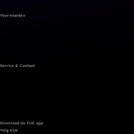
Shownieuws
Vandaag Inside
Voorwaarden
Gebruiksvoorwaarden
Cookie instellingen
Cookieverklaring
Privacyverklaring
Toegankelijkheid
Algemene voorwaarden KIJK
Service & Contact
Aanmelden voor een programma
Acties
Adverteren
Smart TV inlog
Over KIJK
Vacatures
Klantenservice
Download de KIJK app
Volg KIJK