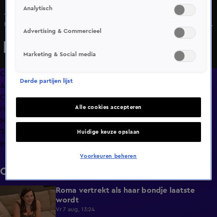
Analytisch
Joey en El Che genieten van hun spareribs, maar ze zijn
niet de enige die aan het genieten zijn. Denk maar niet dat
Advertising & Commercieel
Roma de kans voorbij laat gaan om dit eens goed te
bekijken!
Marketing & Social media
Overzicht
Derde partijen lijst
Afleveringen
Clips
Alle cookies accepteren
Hoe is het nu met?
Macdate met Nick Eshuis
Terugblik
Huidige keuze opslaan
Info
Voorkeuren beheren
Clips
Roma vertrekt als haar bondje laatste
0:31
wordt
Vr 7 aug, 13:24