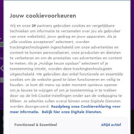
Jouw cookievoorkeuren
Wij en onze
29
partners gebruiken cookies en vergelijkbare
technieken om informatie te verzamelen over jou als gebruiker
van onze website(s), jouw gedrag en jouw apparaten. Als je
„Alle cookies accepteren” selecteert, worden
Uitzending Gemist
Populaire programma's
Zenders
Genres
trackingtechnologieën ingeschakeld om onze advertenties en
Clips
Films
Radio
Smart TV inlog
Shop
content te kunnen personaliseren, onze producten en diensten
te verbeteren en om de prestaties van advertenties en content
Volg KIJK
te meten. Als je „Huidige keuze opslaan” selecteert of je
toestemming intrekt, worden deze trackingtechnologieën
uitgeschakeld. We gebruiken dan enkel functionele en essentiële
Zoeken
cookies om de website goed te laten functioneren en veilig te
houden. Je kunt dit menu op ieder moment opnieuw openen
om je keuzes te wijzigen of om je toestemming in te trekken
door op de link Cookie-instellingen onder aan de webpagina te
Home
Uitzending Gemist
Programma's
De Bondgenoten
De
klikken. Je selecties zullen overal binnen onze Digitale Diensten
Oranjezomer
Livestreams
Shop
worden doorgevoerd.
Raadpleeg onze Cookieverklaring voor
meer informatie.
Bekijk hier onze Digitale Diensten.
De Bondgenoten
Altijd actief
Functioneel & Essentieel
Lekker uitzicht, he?
6 juni 2025, 14:38