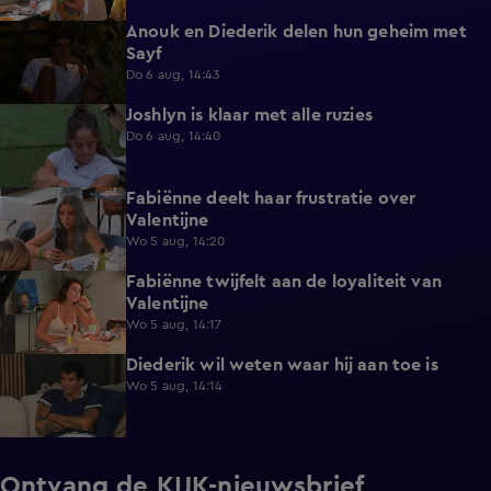
Anouk en Diederik delen hun geheim met
0:48
Sayf
Do 6 aug, 14:43
Joshlyn is klaar met alle ruzies
0:33
Do 6 aug, 14:40
Fabiënne deelt haar frustratie over
0:29
Valentijne
Wo 5 aug, 14:20
Fabiënne twijfelt aan de loyaliteit van
0:58
Valentijne
Wo 5 aug, 14:17
Diederik wil weten waar hij aan toe is
0:48
Wo 5 aug, 14:14
Ontvang de KIJK-nieuwsbrief