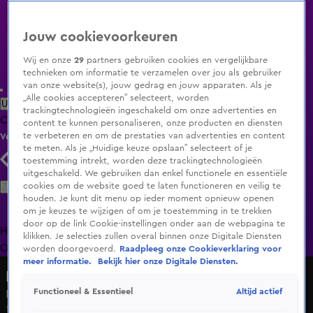
Jouw cookievoorkeuren
Wij en onze
29
partners gebruiken cookies en vergelijkbare
technieken om informatie te verzamelen over jou als gebruiker
van onze website(s), jouw gedrag en jouw apparaten. Als je
„Alle cookies accepteren” selecteert, worden
Uitzending Gemist
Populaire programma's
Zenders
Genres
trackingtechnologieën ingeschakeld om onze advertenties en
Clips
Films
Radio
Smart TV inlog
Shop
content te kunnen personaliseren, onze producten en diensten
te verbeteren en om de prestaties van advertenties en content
Volg KIJK
te meten. Als je „Huidige keuze opslaan” selecteert of je
toestemming intrekt, worden deze trackingtechnologieën
uitgeschakeld. We gebruiken dan enkel functionele en essentiële
Zoeken
cookies om de website goed te laten functioneren en veilig te
houden. Je kunt dit menu op ieder moment opnieuw openen
om je keuzes te wijzigen of om je toestemming in te trekken
door op de link Cookie-instellingen onder aan de webpagina te
Home
Uitzending Gemist
Programma's
De Bondgenoten
De
klikken. Je selecties zullen overal binnen onze Digitale Diensten
Oranjezomer
Livestreams
Shop
worden doorgevoerd.
Raadpleeg onze Cookieverklaring voor
meer informatie.
Bekijk hier onze Digitale Diensten.
De Bondgenoten
Altijd actief
Functioneel & Essentieel
Melanie mist Beau
12 dec 2023, 17:53