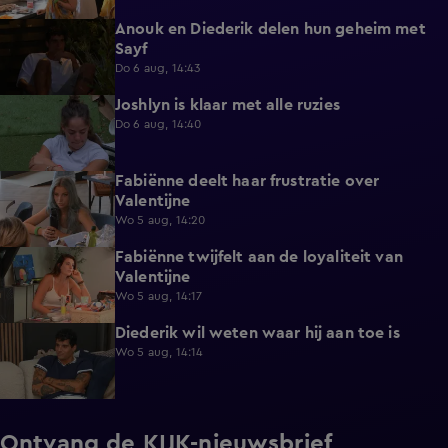
Anouk en Diederik delen hun geheim met
0:48
Sayf
Do 6 aug, 14:43
Joshlyn is klaar met alle ruzies
0:33
Do 6 aug, 14:40
Fabiënne deelt haar frustratie over
0:29
Valentijne
Wo 5 aug, 14:20
Fabiënne twijfelt aan de loyaliteit van
0:58
Valentijne
Wo 5 aug, 14:17
Diederik wil weten waar hij aan toe is
0:48
Wo 5 aug, 14:14
Ontvang de KIJK-nieuwsbrief