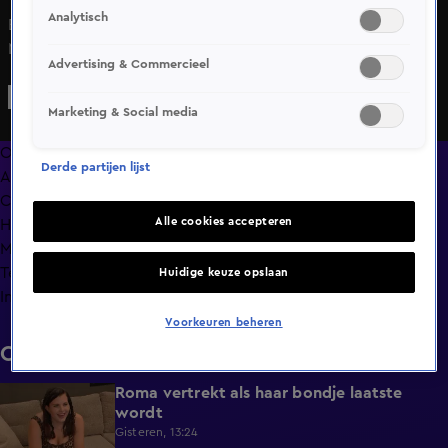
Analytisch
Beau geeft de nieuwe dame ook aandacht en dat zit
Melanie dwars...
Advertising & Commercieel
Marketing & Social media
Overzicht
Derde partijen lijst
Afleveringen
Clips
Alle cookies accepteren
Hoe is het nu met?
Macdate met Nick Eshuis
Terugblik
Huidige keuze opslaan
Info
Voorkeuren beheren
Clips
Roma vertrekt als haar bondje laatste
0:31
wordt
Gisteren, 13:24