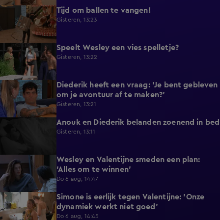
Tijd om ballen te vangen!
0:53
Gisteren, 13:23
Speelt Wesley een vies spelletje?
0:48
Gisteren, 13:22
Diederik heeft een vraag: 'Je bent gebleven
0:37
om je avontuur af te maken?'
Gisteren, 13:21
Anouk en Diederik belanden zoenend in bed
0:57
Gisteren, 13:11
Wesley en Valentijne smeden een plan:
0:26
'Alles om te winnen'
Do 6 aug, 14:47
Simone is eerlijk tegen Valentijne: 'Onze
1:12
dynamiek werkt niet goed'
Do 6 aug, 14:45