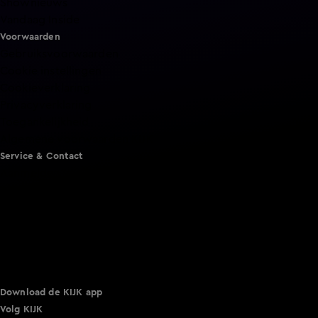
Shownieuws
Vandaag Inside
Voorwaarden
Gebruiksvoorwaarden
Cookie instellingen
Cookieverklaring
Privacyverklaring
Toegankelijkheid
Algemene voorwaarden KIJK
Service & Contact
Aanmelden voor een programma
Acties
Adverteren
Smart TV inlog
Over KIJK
Vacatures
Klantenservice
Download de KIJK app
Volg KIJK