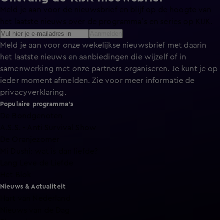
Meld je aan voor de nieuwsbrief en blijf op de hoogte van
het laatste nieuws over de programma’s en series op KIJK.
Aanmelden
Meld je aan voor onze wekelijkse nieuwsbrief met daarin
het laatste nieuws en aanbiedingen die wijzelf of in
samenwerking met onze partners organiseren. Je kunt je op
ieder moment afmelden. Zie voor meer informatie de
privacyverklaring
.
Populaire programma's
De Bondgenoten
A.S.S. - Anti Survival Show
De Oranjezomer
Mi Dushi: wat is dan liefde?
Lang Leve de Liefde
Het Blok
Nieuws & Actualiteit
Hart van Nederland
Nieuws van de Dag