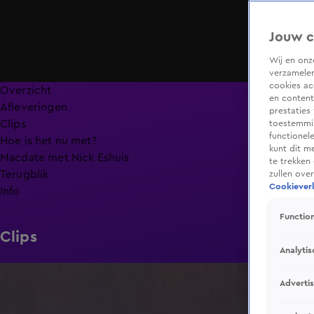
Jouw c
Wij en on
verzamelen
cookies ac
Overzicht
en content
Afleveringen
prestaties
Clips
toestemmin
functionel
Hoe is het nu met?
kunt dit m
Macdate met Nick Eshuis
te trekken
Terugblik
zullen ove
Cookieverk
Info
Function
Clips
Analytis
0:26
Adverti