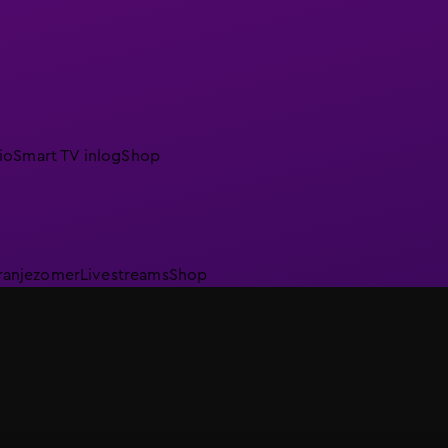
io
Smart TV inlog
Shop
ranjezomer
Livestreams
Shop