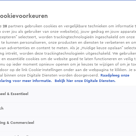
ookievoorkeuren
ze
28
partners gebruiken cookies en vergelijkbare technieken om informatie 
 over jou als gebruiker van onze website(s), jouw gedrag en jouw apparaten.
cepteren” selecteert, worden trackingtechnologieën ingeschakeld om onze 
 te kunnen personaliseren, onze producten en diensten te verbeteren en o
 van advertenties en content te meten. Als je „Huidige keuze opslaan” selecte
g intrekt, worden deze trackingtechnologieën uitgeschakeld. We gebruike
e en essentiële cookies om de website goed te laten functioneren en veilig 
enu op ieder moment opnieuw openen om je keuzes te wijzigen of om je t
 door op de link Cookie-instellingen onder aan de webpagina te klikken. Je s
ral binnen onze Digitale Diensten worden doorgevoerd.
Raadpleeg onze
laring voor meer informatie.
Bekijk hier onze Digitale Diensten.
eel & Essentieel
ch
sing & Commercieel