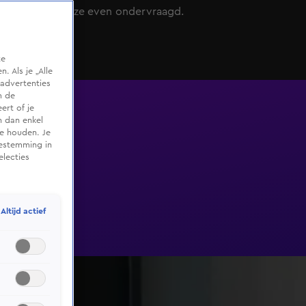
bij is wordt ze even ondervraagd.
te
 Als je „Alle
advertenties
m de
ert of je
n dan enkel
te houden. Je
oestemming in
electies
Altijd actief