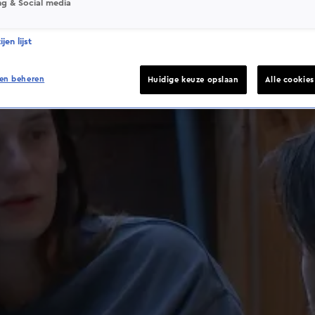
ng & Social media
jen lijst
en beheren
Huidige keuze opslaan
Alle cookie