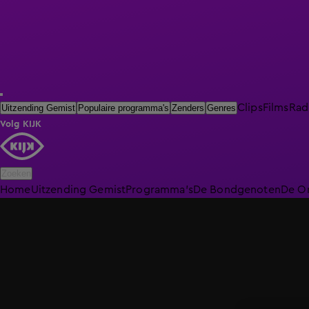
Clips
Films
Rad
Uitzending Gemist
Populaire programma's
Zenders
Genres
Volg KIJK
Zoeken
Home
Uitzending Gemist
Programma's
De Bondgenoten
De O