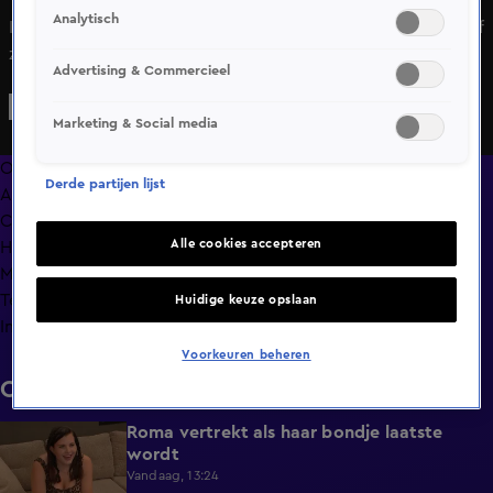
Analytisch
Iedereen krijgt een brief, maar er kan maar één echte brief
zijn! Wie heeft hem?
Advertising & Commercieel
Marketing & Social media
Overzicht
Derde partijen lijst
Afleveringen
Clips
Alle cookies accepteren
Hoe is het nu met?
Macdate met Nick Eshuis
Terugblik
Huidige keuze opslaan
Info
Voorkeuren beheren
Clips
Roma vertrekt als haar bondje laatste
0:31
wordt
Vandaag, 13:24