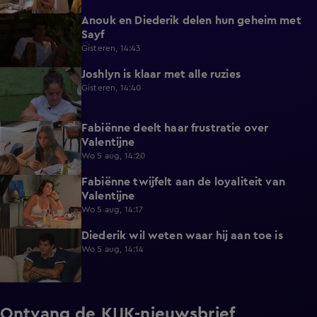
Anouk en Diederik delen hun geheim met
0:48
Sayf
Gisteren, 14:43
Joshlyn is klaar met alle ruzies
0:33
Gisteren, 14:40
Fabiënne deelt haar frustratie over
0:29
Valentijne
Wo 5 aug, 14:20
Fabiënne twijfelt aan de loyaliteit van
0:58
Valentijne
Wo 5 aug, 14:17
Diederik wil weten waar hij aan toe is
0:48
Wo 5 aug, 14:14
Ontvang de KIJK-nieuwsbrief