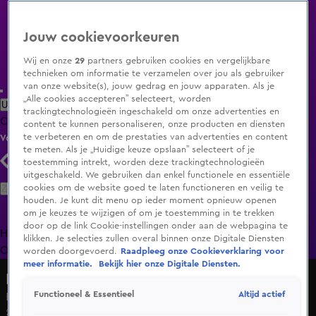
Jouw cookievoorkeuren
Wij en onze
29
partners gebruiken cookies en vergelijkbare
technieken om informatie te verzamelen over jou als gebruiker
van onze website(s), jouw gedrag en jouw apparaten. Als je
„Alle cookies accepteren” selecteert, worden
Uitzending Gemist
Populaire programma's
Zenders
Genres
trackingtechnologieën ingeschakeld om onze advertenties en
Clips
Films
Radio
Smart TV inlog
Shop
content te kunnen personaliseren, onze producten en diensten
te verbeteren en om de prestaties van advertenties en content
Volg KIJK
te meten. Als je „Huidige keuze opslaan” selecteert of je
toestemming intrekt, worden deze trackingtechnologieën
uitgeschakeld. We gebruiken dan enkel functionele en essentiële
Zoeken
cookies om de website goed te laten functioneren en veilig te
houden. Je kunt dit menu op ieder moment opnieuw openen
om je keuzes te wijzigen of om je toestemming in te trekken
door op de link Cookie-instellingen onder aan de webpagina te
Home
Uitzending Gemist
Programma's
De Bondgenoten
De
klikken. Je selecties zullen overal binnen onze Digitale Diensten
Oranjezomer
Livestreams
Shop
worden doorgevoerd.
Raadpleeg onze Cookieverklaring voor
meer informatie.
Bekijk hier onze Digitale Diensten.
De Bondgenoten
Altijd actief
Functioneel & Essentieel
Een geheime brief?
23 juni 2025, 14:59