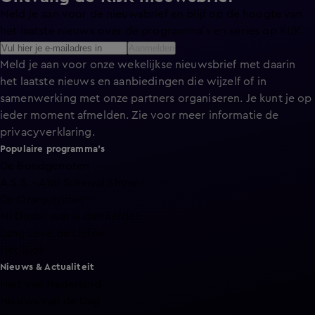
Meld je aan voor de nieuwsbrief en blijf op de hoogte van
het laatste nieuws over de programma’s en series op KIJK.
Aanmelden
Meld je aan voor onze wekelijkse nieuwsbrief met daarin
het laatste nieuws en aanbiedingen die wijzelf of in
samenwerking met onze partners organiseren. Je kunt je op
ieder moment afmelden. Zie voor meer informatie de
privacyverklaring
.
Populaire programma's
De Bondgenoten
A.S.S. - Anti Survival Show
De Oranjezomer
Mi Dushi: wat is dan liefde?
Lang Leve de Liefde
Het Blok
Nieuws & Actualiteit
Hart van Nederland
Nieuws van de Dag