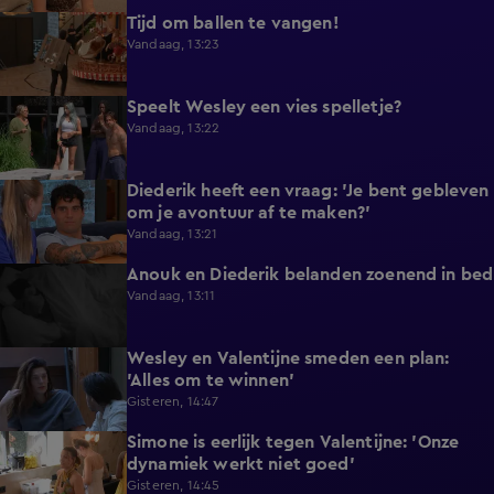
Tijd om ballen te vangen!
0:53
Vandaag, 13:23
Speelt Wesley een vies spelletje?
0:48
Vandaag, 13:22
Diederik heeft een vraag: 'Je bent gebleven
0:37
om je avontuur af te maken?'
Vandaag, 13:21
Anouk en Diederik belanden zoenend in bed
0:57
Vandaag, 13:11
Wesley en Valentijne smeden een plan:
0:26
'Alles om te winnen'
Gisteren, 14:47
Simone is eerlijk tegen Valentijne: 'Onze
1:12
dynamiek werkt niet goed'
Gisteren, 14:45