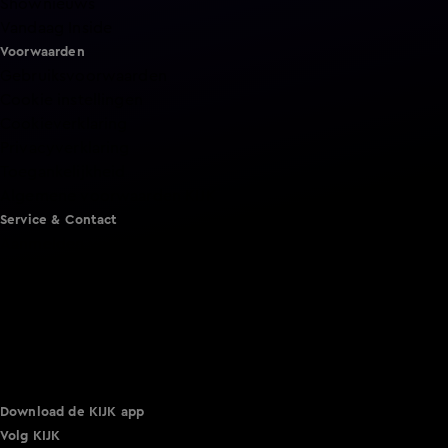
Shownieuws
Vandaag Inside
Voorwaarden
Gebruiksvoorwaarden
Cookie instellingen
Cookieverklaring
Privacyverklaring
Toegankelijkheid
Algemene voorwaarden KIJK
Service & Contact
Aanmelden voor een programma
Acties
Adverteren
Smart TV inlog
Over KIJK
Vacatures
Klantenservice
Download de KIJK app
Volg KIJK