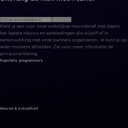
Meld je aan voor de nieuwsbrief en blijf op de hoogte van
het laatste nieuws over de programma’s en series op KIJK.
Aanmelden
Meld je aan voor onze wekelijkse nieuwsbrief met daarin
het laatste nieuws en aanbiedingen die wijzelf of in
samenwerking met onze partners organiseren. Je kunt je op
ieder moment afmelden. Zie voor meer informatie de
privacyverklaring
.
Populaire programma's
De Bondgenoten
A.S.S. - Anti Survival Show
De Oranjezomer
Mi Dushi: wat is dan liefde?
Lang Leve de Liefde
Het Blok
Nieuws & Actualiteit
Hart van Nederland
Nieuws van de Dag