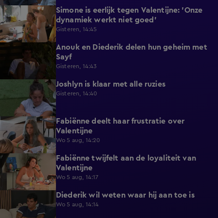
Simone is eerlijk tegen Valentijne: 'Onze
1:12
dynamiek werkt niet goed'
Gisteren, 14:45
Anouk en Diederik delen hun geheim met
0:48
Sayf
Gisteren, 14:43
Joshlyn is klaar met alle ruzies
0:33
Gisteren, 14:40
Fabiënne deelt haar frustratie over
0:29
Valentijne
Wo 5 aug, 14:20
Fabiënne twijfelt aan de loyaliteit van
0:58
Valentijne
Wo 5 aug, 14:17
Diederik wil weten waar hij aan toe is
0:48
Wo 5 aug, 14:14