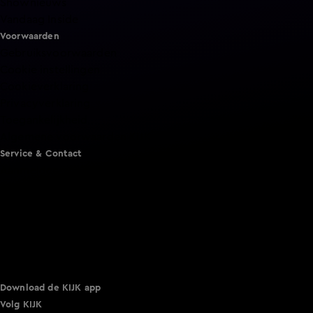
Shownieuws
Vandaag Inside
Voorwaarden
Gebruiksvoorwaarden
Cookie instellingen
Cookieverklaring
Privacyverklaring
Toegankelijkheid
Algemene voorwaarden KIJK
Service & Contact
Aanmelden voor een programma
Acties
Adverteren
Smart TV inlog
Over KIJK
Vacatures
Klantenservice
Download de KIJK app
Volg KIJK