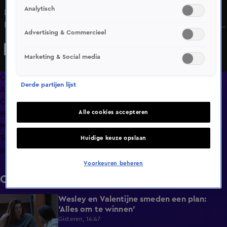
Analytisch
Djinty wilt graag een complimentenavond organiseren.
Echter blijken niet alle deelnemers daarvoor te paaien. Dit
Advertising & Commercieel
doet Djinty best veel en Julia besluit hier geen genoegen
mee te nemen.
Marketing & Social media
Overzicht
Derde partijen lijst
Afleveringen
Clips
Alle cookies accepteren
Hoe is het nu met?
Macdate met Nick Eshuis
Terugblik
Huidige keuze opslaan
Info
Voorkeuren beheren
Clips
Wesley en Valentijne smeden een plan:
0:26
'Alles om te winnen'
Gisteren, 14:47