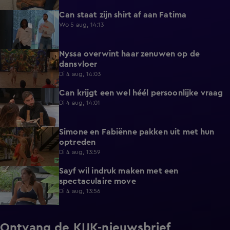
Can staat zijn shirt af aan Fatima
1:13
Wo 5 aug, 14:13
Nyssa overwint haar zenuwen op de
0:35
dansvloer
Di 4 aug, 14:03
Can krijgt een wel héél persoonlijke vraag
0:34
Di 4 aug, 14:01
Simone en Fabiënne pakken uit met hun
0:34
optreden
Di 4 aug, 13:59
Sayf wil indruk maken met een
0:41
spectaculaire move
Di 4 aug, 13:56
Ontvang de KIJK-nieuwsbrief