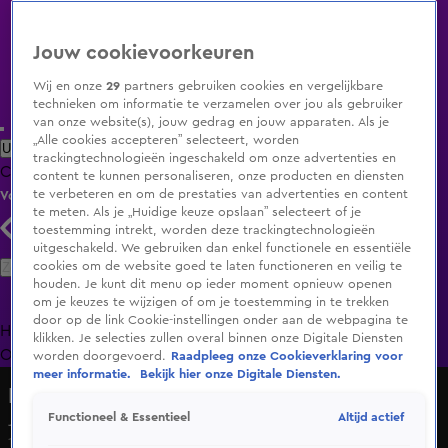
Jouw cookievoorkeuren
Wij en onze
29
partners gebruiken cookies en vergelijkbare
technieken om informatie te verzamelen over jou als gebruiker
van onze website(s), jouw gedrag en jouw apparaten. Als je
„Alle cookies accepteren” selecteert, worden
Uitzending Gemist
Populaire programma's
Zenders
Genres
trackingtechnologieën ingeschakeld om onze advertenties en
Clips
Films
Radio
Smart TV inlog
Shop
content te kunnen personaliseren, onze producten en diensten
te verbeteren en om de prestaties van advertenties en content
Volg KIJK
te meten. Als je „Huidige keuze opslaan” selecteert of je
toestemming intrekt, worden deze trackingtechnologieën
uitgeschakeld. We gebruiken dan enkel functionele en essentiële
Zoeken
cookies om de website goed te laten functioneren en veilig te
houden. Je kunt dit menu op ieder moment opnieuw openen
om je keuzes te wijzigen of om je toestemming in te trekken
door op de link Cookie-instellingen onder aan de webpagina te
Home
Uitzending Gemist
Programma's
De Bondgenoten
De
klikken. Je selecties zullen overal binnen onze Digitale Diensten
Oranjezomer
Livestreams
Shop
worden doorgevoerd.
Raadpleeg onze Cookieverklaring voor
meer informatie.
Bekijk hier onze Digitale Diensten.
De Bondgenoten
Altijd actief
Functioneel & Essentieel
Julia vindt het onzin!
1 mei 2025, 14:19