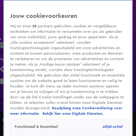
Jouw cookievoorkeuren
Wij en onze
28
partners gebruiken cookies en vergelijkbare
technieken om informatie te verzamelen over jou als gebruiker
van onze website(s), jouw gedrag en jouw apparaten. Als je
„Alle cookies accepteren” selecteert, worden
Uitzending Gemist
Populaire programma's
Zenders
Genres
trackingtechnologieën ingeschakeld om onze advertenties en
Clips
Films
Radio
Smart TV inlog
Shop
content te kunnen personaliseren, onze producten en diensten
te verbeteren en om de prestaties van advertenties en content
Volg KIJK
te meten. Als je „Huidige keuze opslaan” selecteert of je
toestemming intrekt, worden deze trackingtechnologieën
uitgeschakeld. We gebruiken dan enkel functionele en essentiële
Zoeken
cookies om de website goed te laten functioneren en veilig te
houden. Je kunt dit menu op ieder moment opnieuw openen
om je keuzes te wijzigen of om je toestemming in te trekken
door op de link Cookie-instellingen onder aan de webpagina te
Home
Uitzending Gemist
Programma's
De Bondgenoten
De
klikken. Je selecties zullen overal binnen onze Digitale Diensten
Oranjezomer
Livestreams
Shop
worden doorgevoerd.
Raadpleeg onze Cookieverklaring voor
meer informatie.
Bekijk hier onze Digitale Diensten.
Crisis in de tent
Altijd actief
Functioneel & Essentieel
Seizoen 1, aflevering 6
6 okt 2020, 21:30