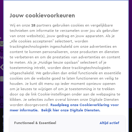
Jouw cookievoorkeuren
Wij en onze
28
partners gebruiken cookies en vergelijkbare
technieken om informatie te verzamelen over jou als gebruiker
van onze website(s), jouw gedrag en jouw apparaten. Als je
„Alle cookies accepteren” selecteert, worden
Uitzending Gemist
Populaire programma's
Zenders
Genres
trackingtechnologieën ingeschakeld om onze advertenties en
Clips
Films
Radio
Smart TV inlog
Shop
content te kunnen personaliseren, onze producten en diensten
te verbeteren en om de prestaties van advertenties en content
Volg KIJK
te meten. Als je „Huidige keuze opslaan” selecteert of je
toestemming intrekt, worden deze trackingtechnologieën
uitgeschakeld. We gebruiken dan enkel functionele en essentiële
Zoeken
cookies om de website goed te laten functioneren en veilig te
houden. Je kunt dit menu op ieder moment opnieuw openen
om je keuzes te wijzigen of om je toestemming in te trekken
door op de link Cookie-instellingen onder aan de webpagina te
Home
Uitzending Gemist
Programma's
De Bondgenoten
De
klikken. Je selecties zullen overal binnen onze Digitale Diensten
Oranjezomer
Livestreams
Shop
worden doorgevoerd.
Raadpleeg onze Cookieverklaring voor
meer informatie.
Bekijk hier onze Digitale Diensten.
Crisis in de tent
Altijd actief
Functioneel & Essentieel
Seizoen 1, aflevering 2
1 sep 2020, 21:30