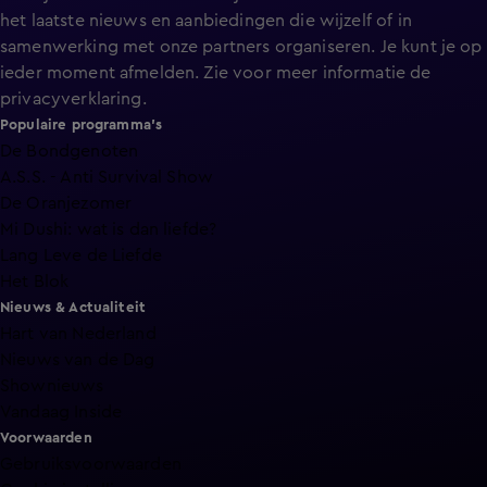
het laatste nieuws en aanbiedingen die wijzelf of in
samenwerking met onze partners organiseren. Je kunt je op
ieder moment afmelden. Zie voor meer informatie de
privacyverklaring
.
Populaire programma's
De Bondgenoten
A.S.S. - Anti Survival Show
De Oranjezomer
Mi Dushi: wat is dan liefde?
Lang Leve de Liefde
Het Blok
Nieuws & Actualiteit
Hart van Nederland
Nieuws van de Dag
Shownieuws
Vandaag Inside
Voorwaarden
Gebruiksvoorwaarden