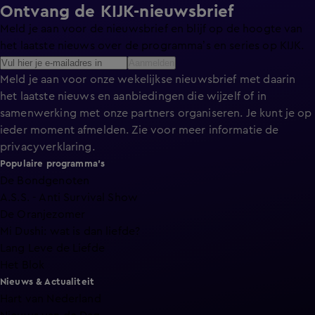
Ontvang de KIJK-nieuwsbrief
Meld je aan voor de nieuwsbrief en blijf op de hoogte van
het laatste nieuws over de programma’s en series op KIJK.
Aanmelden
Meld je aan voor onze wekelijkse nieuwsbrief met daarin
het laatste nieuws en aanbiedingen die wijzelf of in
samenwerking met onze partners organiseren. Je kunt je op
ieder moment afmelden. Zie voor meer informatie de
privacyverklaring
.
Populaire programma's
De Bondgenoten
A.S.S. - Anti Survival Show
De Oranjezomer
Mi Dushi: wat is dan liefde?
Lang Leve de Liefde
Het Blok
Nieuws & Actualiteit
Hart van Nederland