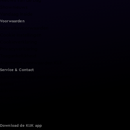
Nieuws van de Dag
Shownieuws
Vandaag Inside
Voorwaarden
Gebruiksvoorwaarden
Cookie instellingen
Cookieverklaring
Privacyverklaring
Toegankelijkheid
Algemene voorwaarden KIJK
Service & Contact
Aanmelden voor een programma
Acties
Adverteren
Smart TV inlog
Over KIJK
Vacatures
Klantenservice
Download de KIJK app