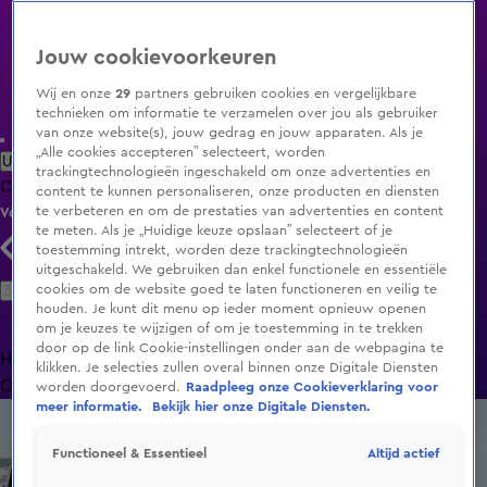
Jouw cookievoorkeuren
Wij en onze
29
partners gebruiken cookies en vergelijkbare
technieken om informatie te verzamelen over jou als gebruiker
van onze website(s), jouw gedrag en jouw apparaten. Als je
„Alle cookies accepteren” selecteert, worden
Uitzending Gemist
Populaire programma's
Zenders
Genres
trackingtechnologieën ingeschakeld om onze advertenties en
Clips
Films
Radio
Smart TV inlog
Shop
content te kunnen personaliseren, onze producten en diensten
te verbeteren en om de prestaties van advertenties en content
Volg KIJK
te meten. Als je „Huidige keuze opslaan” selecteert of je
toestemming intrekt, worden deze trackingtechnologieën
uitgeschakeld. We gebruiken dan enkel functionele en essentiële
Zoeken
cookies om de website goed te laten functioneren en veilig te
houden. Je kunt dit menu op ieder moment opnieuw openen
om je keuzes te wijzigen of om je toestemming in te trekken
door op de link Cookie-instellingen onder aan de webpagina te
Home
Uitzending Gemist
Programma's
De Bondgenoten
De
klikken. Je selecties zullen overal binnen onze Digitale Diensten
Oranjezomer
Livestreams
Shop
worden doorgevoerd.
Raadpleeg onze Cookieverklaring voor
meer informatie.
Bekijk hier onze Digitale Diensten.
Altijd actief
Functioneel & Essentieel