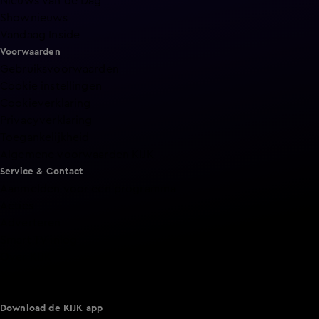
Nieuws van de Dag
Shownieuws
Vandaag Inside
Voorwaarden
Gebruiksvoorwaarden
Cookie instellingen
Cookieverklaring
Privacyverklaring
Toegankelijkheid
Algemene voorwaarden KIJK
Service & Contact
Aanmelden voor een programma
Acties
Adverteren
Smart TV inlog
Over KIJK
Vacatures
Klantenservice
Download de KIJK app