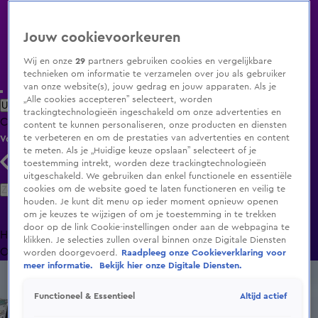
Jouw cookievoorkeuren
Wij en onze
29
partners gebruiken cookies en vergelijkbare
technieken om informatie te verzamelen over jou als gebruiker
van onze website(s), jouw gedrag en jouw apparaten. Als je
„Alle cookies accepteren” selecteert, worden
Uitzending Gemist
Populaire programma's
Zenders
Genres
trackingtechnologieën ingeschakeld om onze advertenties en
Clips
Films
Radio
Smart TV inlog
Shop
content te kunnen personaliseren, onze producten en diensten
te verbeteren en om de prestaties van advertenties en content
Volg KIJK
te meten. Als je „Huidige keuze opslaan” selecteert of je
toestemming intrekt, worden deze trackingtechnologieën
uitgeschakeld. We gebruiken dan enkel functionele en essentiële
Zoeken
cookies om de website goed te laten functioneren en veilig te
houden. Je kunt dit menu op ieder moment opnieuw openen
om je keuzes te wijzigen of om je toestemming in te trekken
door op de link Cookie-instellingen onder aan de webpagina te
Home
Uitzending Gemist
Programma's
De Bondgenoten
De
klikken. Je selecties zullen overal binnen onze Digitale Diensten
Oranjezomer
Livestreams
Shop
worden doorgevoerd.
Raadpleeg onze Cookieverklaring voor
meer informatie.
Bekijk hier onze Digitale Diensten.
Altijd actief
Functioneel & Essentieel