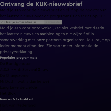
Ontvang de KIJK-nieuwsbrief
Meld je aan voor de nieuwsbrief en blijf op de hoogte van
het laatste nieuws over de programma’s en series op KIJK.
Aanmelden
Meld je aan voor onze wekelijkse nieuwsbrief met daarin
het laatste nieuws en aanbiedingen die wijzelf of in
samenwerking met onze partners organiseren. Je kunt je op
ieder moment afmelden. Zie voor meer informatie de
privacyverklaring
.
Populaire programma's
De Bondgenoten
A.S.S. - Anti Survival Show
De Oranjezomer
Mi Dushi: wat is dan liefde?
Lang Leve de Liefde
Het Blok
Nieuws & Actualiteit
Hart van Nederland