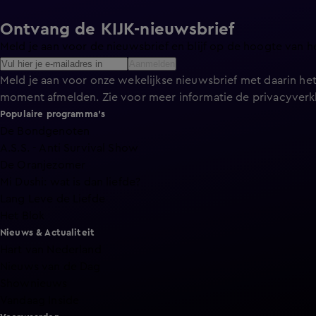
Ontvang de KIJK-nieuwsbrief
Meld je aan voor de nieuwsbrief en blijf op de hoogte van h
Aanmelden
Meld je aan voor onze wekelijkse nieuwsbrief met daarin het
moment afmelden. Zie voor meer informatie de
privacyverk
Populaire programma's
De Bondgenoten
A.S.S. - Anti Survival Show
De Oranjezomer
Mi Dushi: wat is dan liefde?
Lang Leve de Liefde
Het Blok
Nieuws & Actualiteit
Hart van Nederland
Nieuws van de Dag
Shownieuws
Vandaag Inside