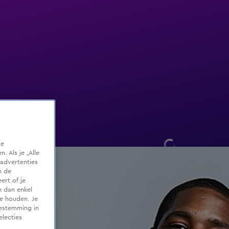
te
 Als je „Alle
advertenties
m de
ert of je
n dan enkel
te houden. Je
oestemming in
electies