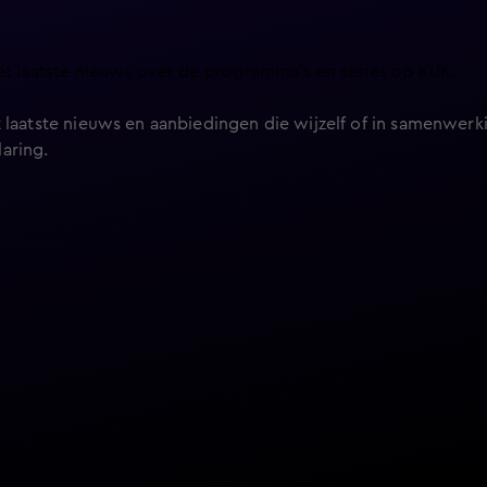
et laatste nieuws over de programma’s en series op KIJK.
 laatste nieuws en aanbiedingen die wijzelf of in samenwerki
laring
.