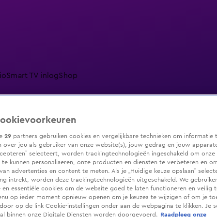
io
Smart TV inlog
Shop
ookievoorkeuren
ranjezomer
Livestreams
Shop
ze
29
partners gebruiken cookies en vergelijkbare technieken om informatie 
 over jou als gebruiker van onze website(s), jouw gedrag en jouw apparaten.
cepteren” selecteert, worden trackingtechnologieën ingeschakeld om onze 
 te kunnen personaliseren, onze producten en diensten te verbeteren en o
 van advertenties en content te meten. Als je „Huidige keuze opslaan” selecte
g intrekt, worden deze trackingtechnologieën uitgeschakeld. We gebruike
e en essentiële cookies om de website goed te laten functioneren en veilig 
enu op ieder moment opnieuw openen om je keuzes te wijzigen of om je t
 door op de link Cookie-instellingen onder aan de webpagina te klikken. Je s
ral binnen onze Digitale Diensten worden doorgevoerd.
Raadpleeg onze