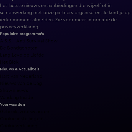
het laatste nieuws en aanbiedingen die wijzelf of in
samenwerking met onze partners organiseren. Je kunt je op
ieder moment afmelden. Zie voor meer informatie de
privacyverklaring
.
Populaire programma's
A.S.S. - Anti Survival Show
De Bondgenoten
Lang Leve de Liefde
Het Blok
Nieuws & Actualiteit
Hart van Nederland
Nieuws van de Dag
Shownieuws
Vandaag Inside
Voorwaarden
Gebruiksvoorwaarden
Cookie instellingen
Cookieverklaring