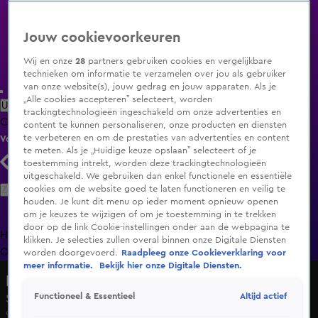
Jouw cookievoorkeuren
Wij en onze
28
partners gebruiken cookies en vergelijkbare
technieken om informatie te verzamelen over jou als gebruiker
van onze website(s), jouw gedrag en jouw apparaten. Als je
„Alle cookies accepteren” selecteert, worden
Uitzending Gemist
Populaire programma's
Zenders
Genres
trackingtechnologieën ingeschakeld om onze advertenties en
Clips
Films
Radio
Smart TV inlog
Shop
content te kunnen personaliseren, onze producten en diensten
te verbeteren en om de prestaties van advertenties en content
Volg KIJK
te meten. Als je „Huidige keuze opslaan” selecteert of je
toestemming intrekt, worden deze trackingtechnologieën
uitgeschakeld. We gebruiken dan enkel functionele en essentiële
Zoeken
cookies om de website goed te laten functioneren en veilig te
houden. Je kunt dit menu op ieder moment opnieuw openen
om je keuzes te wijzigen of om je toestemming in te trekken
door op de link Cookie-instellingen onder aan de webpagina te
Home
Uitzending Gemist
Programma's
De Bondgenoten
De
klikken. Je selecties zullen overal binnen onze Digitale Diensten
Oranjezomer
Livestreams
Shop
worden doorgevoerd.
Raadpleeg onze Cookieverklaring voor
meer informatie.
Bekijk hier onze Digitale Diensten.
Burgemeester Undercover
Altijd actief
Functioneel & Essentieel
Seizoen 1, aflevering 1
9 okt 2018, 21:30