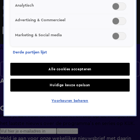
Analytisch
Bekijk aflevering 1 van Burgemeester Undercover uit
seizoen 1 hier. Deze aflevering is uitgezonden op 9
Advertising & Commercieel
oktober, 21:30 uur bij SBS6. Burgemeester Undercover is
een Reality programma en is geschikt voor alle leeftijden
Marketing & Social media
Afleveringen
Derde partijen lijst
Seizoen 1
Alle cookies accepteren
Afleveringen
Huidige keuze opslaan
Voorkeuren beheren
Ontvang de KIJK-nieuwsbrief
Meld je aan voor de nieuwsbrief en blijf op de hoogte van
het laatste nieuws over de programma’s en series op KIJK.
Aanmelden
Meld je aan voor onze wekelijkse nieuwsbrief met daarin