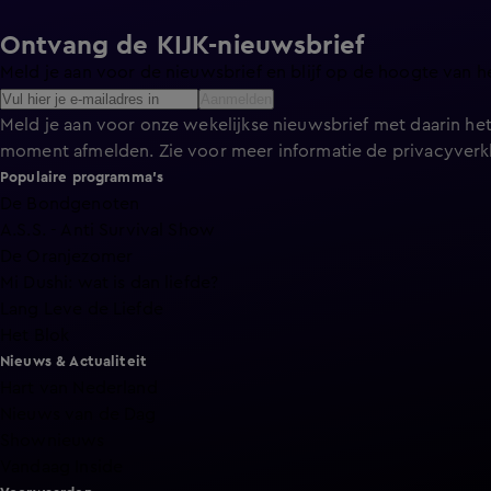
Ontvang de KIJK-nieuwsbrief
Meld je aan voor de nieuwsbrief en blijf op de hoogte van h
Aanmelden
Meld je aan voor onze wekelijkse nieuwsbrief met daarin het
moment afmelden. Zie voor meer informatie de
privacyverk
Populaire programma's
De Bondgenoten
A.S.S. - Anti Survival Show
De Oranjezomer
Mi Dushi: wat is dan liefde?
Lang Leve de Liefde
Het Blok
Nieuws & Actualiteit
Hart van Nederland
Nieuws van de Dag
Shownieuws
Vandaag Inside