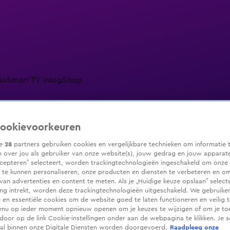
io
Smart TV inlog
Shop
ookievoorkeuren
ranjezomer
Livestreams
Shop
ze
28
partners gebruiken cookies en vergelijkbare technieken om informatie 
 over jou als gebruiker van onze website(s), jouw gedrag en jouw apparaten.
cepteren” selecteert, worden trackingtechnologieën ingeschakeld om onze 
 te kunnen personaliseren, onze producten en diensten te verbeteren en o
 van advertenties en content te meten. Als je „Huidige keuze opslaan” selecte
g intrekt, worden deze trackingtechnologieën uitgeschakeld. We gebruike
e en essentiële cookies om de website goed te laten functioneren en veilig 
enu op ieder moment opnieuw openen om je keuzes te wijzigen of om je t
 door op de link Cookie-instellingen onder aan de webpagina te klikken. Je s
ral binnen onze Digitale Diensten worden doorgevoerd.
Raadpleeg onze