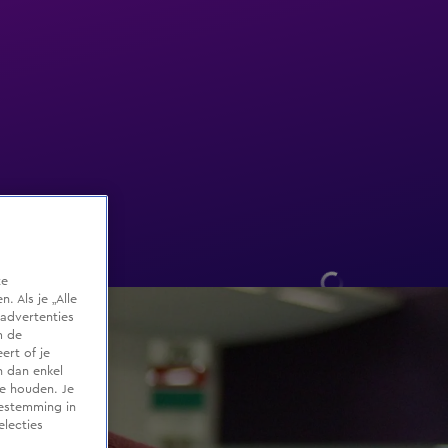
te
 Als je „Alle
advertenties
m de
ert of je
n dan enkel
te houden. Je
oestemming in
electies