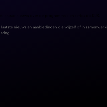
et laatste nieuws over de programma’s en series op KIJK.
 laatste nieuws en aanbiedingen die wijzelf of in samenwerki
laring
.