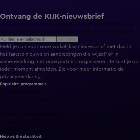
Ontvang de KIJK-nieuwsbrief
Meld je aan voor de nieuwsbrief en blijf op de hoogte van
het laatste nieuws over de programma’s en series op KIJK.
Aanmelden
Meld je aan voor onze wekelijkse nieuwsbrief met daarin
het laatste nieuws en aanbiedingen die wijzelf of in
samenwerking met onze partners organiseren. Je kunt je op
ieder moment afmelden. Zie voor meer informatie de
privacyverklaring
.
Populaire programma's
De Bondgenoten
A.S.S. - Anti Survival Show
De Oranjezomer
Mi Dushi: wat is dan liefde?
Lang Leve de Liefde
Het Blok
Nieuws & Actualiteit