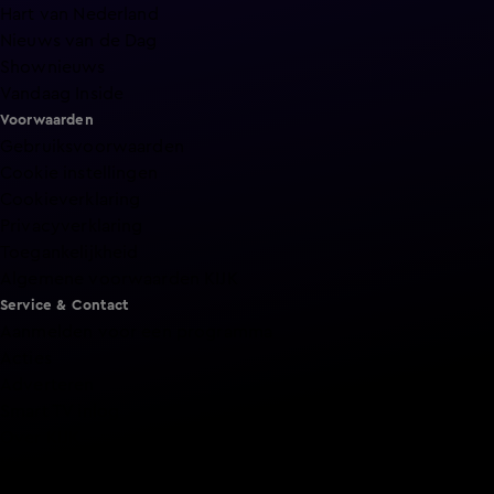
Hart van Nederland
Nieuws van de Dag
Shownieuws
Vandaag Inside
Voorwaarden
Gebruiksvoorwaarden
Cookie instellingen
Cookieverklaring
Privacyverklaring
Toegankelijkheid
Algemene voorwaarden KIJK
Service & Contact
Aanmelden voor een programma
Acties
Adverteren
Smart TV inlog
Over KIJK
Vacatures
Klantenservice