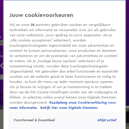
Jouw cookievoorkeuren
Wij en onze
28
partners gebruiken cookies en vergelijkbare
technieken om informatie te verzamelen over jou als gebruiker
van onze website(s), jouw gedrag en jouw apparaten. Als je
„Alle cookies accepteren” selecteert, worden
Uitzending Gemist
Populaire programma's
Zenders
Genres
trackingtechnologieën ingeschakeld om onze advertenties en
Clips
Films
Radio
Smart TV inlog
Shop
content te kunnen personaliseren, onze producten en diensten
te verbeteren en om de prestaties van advertenties en content
Volg KIJK
te meten. Als je „Huidige keuze opslaan” selecteert of je
toestemming intrekt, worden deze trackingtechnologieën
uitgeschakeld. We gebruiken dan enkel functionele en essentiële
Zoeken
cookies om de website goed te laten functioneren en veilig te
houden. Je kunt dit menu op ieder moment opnieuw openen
om je keuzes te wijzigen of om je toestemming in te trekken
door op de link Cookie-instellingen onder aan de webpagina te
Home
Uitzending Gemist
Programma's
De Bondgenoten
De
klikken. Je selecties zullen overal binnen onze Digitale Diensten
Oranjezomer
Livestreams
Shop
worden doorgevoerd.
Raadpleeg onze Cookieverklaring voor
meer informatie.
Bekijk hier onze Digitale Diensten.
Altijd actief
Functioneel & Essentieel