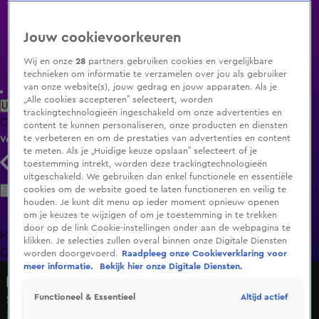
Jouw cookievoorkeuren
Wij en onze
28
partners gebruiken cookies en vergelijkbare
technieken om informatie te verzamelen over jou als gebruiker
van onze website(s), jouw gedrag en jouw apparaten. Als je
„Alle cookies accepteren” selecteert, worden
Uitzending Gemist
Populaire programma's
Zenders
Genres
trackingtechnologieën ingeschakeld om onze advertenties en
Clips
Films
Radio
Smart TV inlog
Shop
content te kunnen personaliseren, onze producten en diensten
te verbeteren en om de prestaties van advertenties en content
Volg KIJK
te meten. Als je „Huidige keuze opslaan” selecteert of je
toestemming intrekt, worden deze trackingtechnologieën
uitgeschakeld. We gebruiken dan enkel functionele en essentiële
Zoeken
cookies om de website goed te laten functioneren en veilig te
houden. Je kunt dit menu op ieder moment opnieuw openen
om je keuzes te wijzigen of om je toestemming in te trekken
door op de link Cookie-instellingen onder aan de webpagina te
Home
Uitzending Gemist
Programma's
De Bondgenoten
De
klikken. Je selecties zullen overal binnen onze Digitale Diensten
Oranjezomer
Livestreams
Shop
worden doorgevoerd.
Raadpleeg onze Cookieverklaring voor
meer informatie.
Bekijk hier onze Digitale Diensten.
Bingo! De 100.000 euro quiz
Altijd actief
Functioneel & Essentieel
Seizoen 1, aflevering 3
31 okt 2020, 21:50