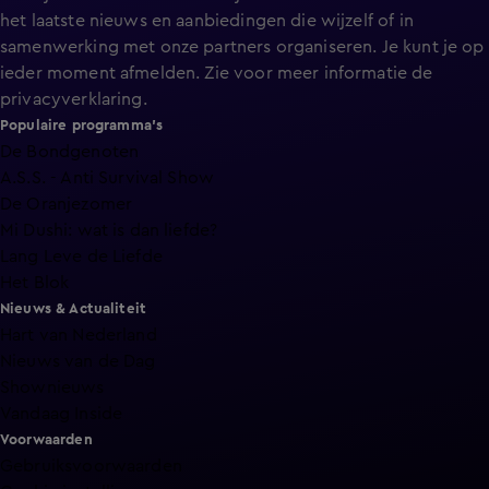
het laatste nieuws en aanbiedingen die wijzelf of in
samenwerking met onze partners organiseren. Je kunt je op
ieder moment afmelden. Zie voor meer informatie de
privacyverklaring
.
Populaire programma's
De Bondgenoten
A.S.S. - Anti Survival Show
De Oranjezomer
Mi Dushi: wat is dan liefde?
Lang Leve de Liefde
Het Blok
Nieuws & Actualiteit
Hart van Nederland
Nieuws van de Dag
Shownieuws
Vandaag Inside
Voorwaarden
Gebruiksvoorwaarden