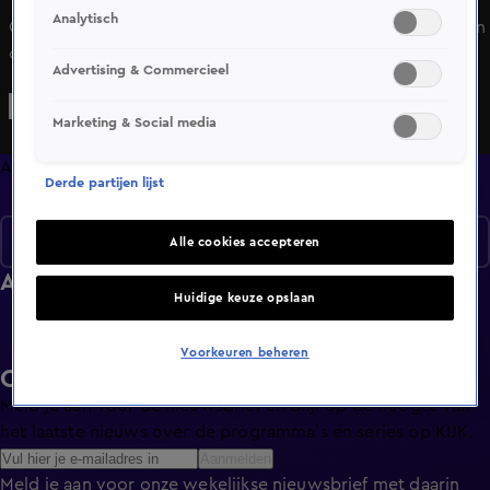
Analytisch
Onder leiding van Jan Versteegh strijden zeven kandidaten
om de hoofdprijs van maar liefst 100.000 euro - terwijl
Advertising & Commercieel
Martien Meiland winnaars van de VriendenLoterij Bingo
thuis verrast met mooie geldprijzen. In de studio krijgen
Marketing & Social media
de kandidaten de ene na de andere kennis- en
inschattingsvraag voor hun kiezen. In deze show hoef je
Afleveringen
Derde partijen lijst
niet constant de beste zijn, zolang je maar nóóit de
slechtste bent! Wie gaat naar huis met een ton?
Seizoen 1
Alle cookies accepteren
Afleveringen
Huidige keuze opslaan
Voorkeuren beheren
Ontvang de KIJK-nieuwsbrief
Meld je aan voor de nieuwsbrief en blijf op de hoogte van
het laatste nieuws over de programma’s en series op KIJK.
Aanmelden
Meld je aan voor onze wekelijkse nieuwsbrief met daarin