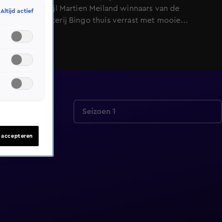
euro - terwijl Martien Meiland winnaars van de
Altijd actief
VriendenLoterij Bingo thuis verrast met mooie
geldprijzen. In de studio krijgen de kandidaten de ene
na de andere kennis- en inschattingsvraag voor hun
kiezen. In deze show hoef je niet constant de beste
zijn, zolang je maar nóóit de slechtste bent! Wie gaat
naar huis met een ton?
Seizoen 1
s accepteren