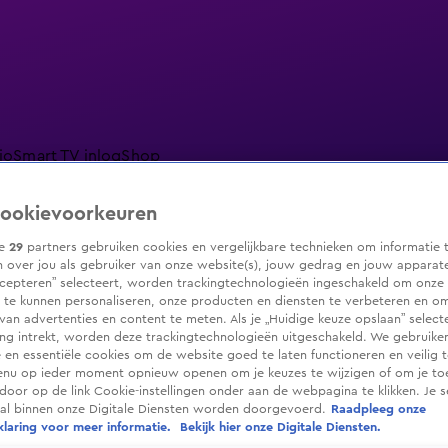
io
Smart TV inlog
Shop
ookievoorkeuren
ze
29
partners gebruiken cookies en vergelijkbare technieken om informatie 
 over jou als gebruiker van onze website(s), jouw gedrag en jouw apparaten.
ranjezomer
Livestreams
Shop
cepteren” selecteert, worden trackingtechnologieën ingeschakeld om onze 
 te kunnen personaliseren, onze producten en diensten te verbeteren en o
 van advertenties en content te meten. Als je „Huidige keuze opslaan” selecte
g intrekt, worden deze trackingtechnologieën uitgeschakeld. We gebruike
e en essentiële cookies om de website goed te laten functioneren en veilig 
enu op ieder moment opnieuw openen om je keuzes te wijzigen of om je t
 door op de link Cookie-instellingen onder aan de webpagina te klikken. Je s
ral binnen onze Digitale Diensten worden doorgevoerd.
Raadpleeg onze
laring voor meer informatie.
Bekijk hier onze Digitale Diensten.