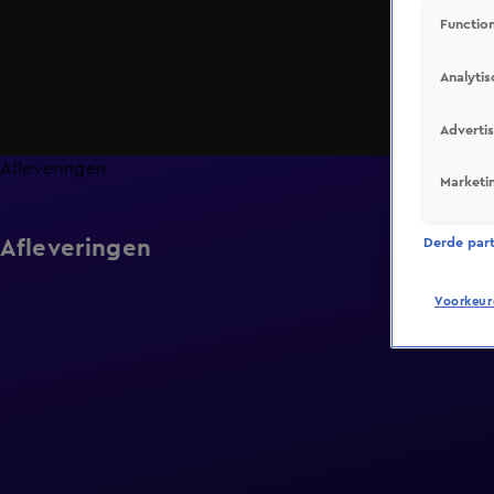
Function
Analytis
Adverti
Afleveringen
Marketi
Afleveringen
Derde parti
Voorkeur