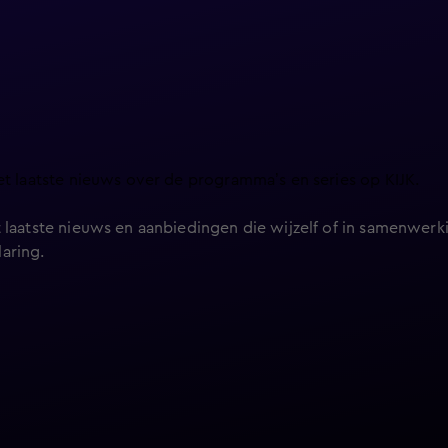
et laatste nieuws over de programma’s en series op KIJK.
 laatste nieuws en aanbiedingen die wijzelf of in samenwerki
laring
.