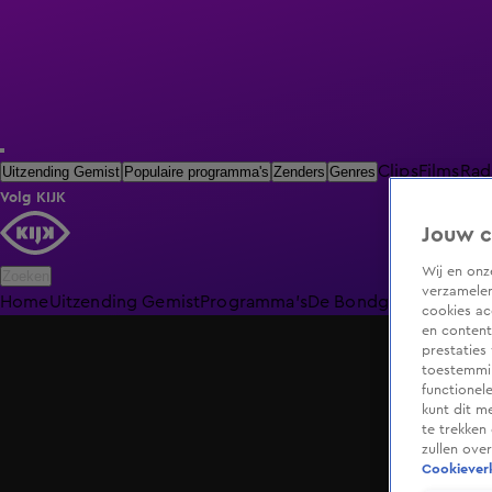
Clips
Films
Rad
Uitzending Gemist
Populaire programma's
Zenders
Genres
Volg KIJK
Jouw c
Wij en on
Zoeken
verzamelen
Home
Uitzending Gemist
Programma's
De Bondgenoten
De O
cookies ac
en content
prestaties
toestemmin
functionel
kunt dit m
te trekken
zullen ove
Cookieverk