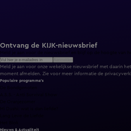
Ontvang de KIJK-nieuwsbrief
Meld je aan voor de nieuwsbrief en blijf op de hoogte van h
Aanmelden
Meld je aan voor onze wekelijkse nieuwsbrief met daarin het
moment afmelden. Zie voor meer informatie de
privacyverk
Populaire programma's
De Bondgenoten
A.S.S. - Anti Survival Show
De Oranjezomer
Mi Dushi: wat is dan liefde?
Lang Leve de Liefde
Het Blok
Nieuws & Actualiteit