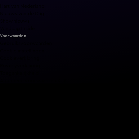
Hart van Nederland
Nieuws van de Dag
Shownieuws
Vandaag Inside
Voorwaarden
Gebruiksvoorwaarden
Cookie instellingen
Cookieverklaring
Privacyverklaring
Toegankelijkheid
Algemene voorwaarden KIJK
Service & Contact
Aanmelden voor een programma
Acties
Adverteren
Smart TV inlog
Over KIJK
Vacatures