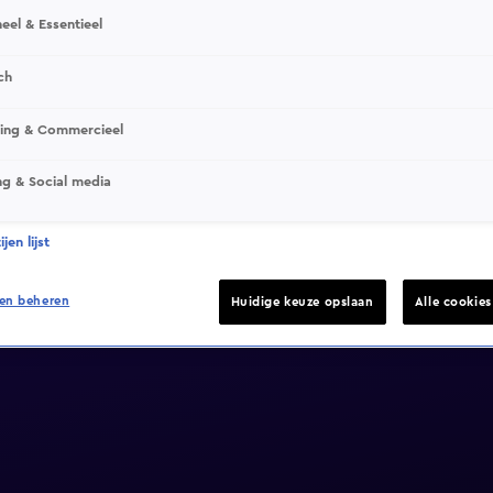
eel & Essentieel
ch
sing & Commercieel
ng & Social media
jen lijst
en beheren
Huidige keuze opslaan
Alle cookie