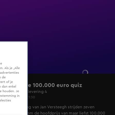
te
 Als je „Alle
advertenties
m de
ert of je
Bingo! De 100.000 euro quiz
n dan enkel
Seizoen 1, aflevering 4
te houden. Je
oestemming in
7 nov 2020, 21:30
electies
Onder leiding van Jan Versteegh strijden zeven
kandidaten om de hoofdprijs van maar liefst 100.000