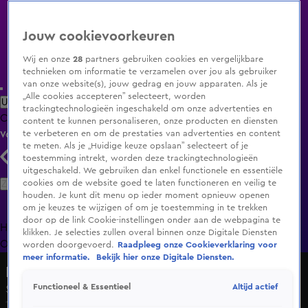
Jouw cookievoorkeuren
Wij en onze
28
partners gebruiken cookies en vergelijkbare
technieken om informatie te verzamelen over jou als gebruiker
van onze website(s), jouw gedrag en jouw apparaten. Als je
„Alle cookies accepteren” selecteert, worden
Uitzending Gemist
Populaire programma's
Zenders
Genres
trackingtechnologieën ingeschakeld om onze advertenties en
Clips
Films
Radio
Smart TV inlog
Shop
content te kunnen personaliseren, onze producten en diensten
te verbeteren en om de prestaties van advertenties en content
Volg KIJK
te meten. Als je „Huidige keuze opslaan” selecteert of je
toestemming intrekt, worden deze trackingtechnologieën
uitgeschakeld. We gebruiken dan enkel functionele en essentiële
Zoeken
cookies om de website goed te laten functioneren en veilig te
houden. Je kunt dit menu op ieder moment opnieuw openen
om je keuzes te wijzigen of om je toestemming in te trekken
door op de link Cookie-instellingen onder aan de webpagina te
Home
Uitzending Gemist
Programma's
De Bondgenoten
De
klikken. Je selecties zullen overal binnen onze Digitale Diensten
Oranjezomer
Livestreams
Shop
worden doorgevoerd.
Raadpleeg onze Cookieverklaring voor
meer informatie.
Bekijk hier onze Digitale Diensten.
Beste deal van Nederland
Altijd actief
Functioneel & Essentieel
Seizoen 2, aflevering 18
1 nov 2015, 13:30