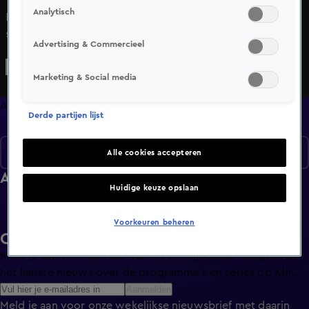
Analytisch
Bekijk aflevering 18 van Beste deal van Nederland uit
seizoen 2 hier. Deze aflevering is uitgezonden op 1
Advertising & Commercieel
november, 13:30 uur bij SBS6. Beste deal van Nederland is
een Amusement programma
Marketing & Social media
Afleveringen
Derde partijen lijst
Seizoen 2
Alle cookies accepteren
Afleveringen
Huidige keuze opslaan
Voorkeuren beheren
Ontvang de KIJK-nieuwsbrief
Meld je aan voor de nieuwsbrief en blijf op de hoogte van
het laatste nieuws over de programma’s en series op KIJK.
Aanmelden
Meld je aan voor onze wekelijkse nieuwsbrief met daarin