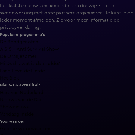
het laatste nieuws en aanbiedingen die wijzelf of in
samenwerking met onze partners organiseren. Je kunt je op
ieder moment afmelden. Zie voor meer informatie de
privacyverklaring
.
Populaire programma's
De Bondgenoten
A.S.S. - Anti Survival Show
De Oranjezomer
Mi Dushi: wat is dan liefde?
Lang Leve de Liefde
Het Blok
Nieuws & Actualiteit
Hart van Nederland
Nieuws van de Dag
Shownieuws
Vandaag Inside
Voorwaarden
Gebruiksvoorwaarden