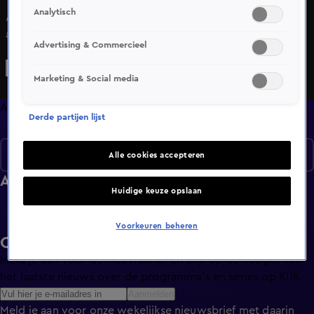
Analytisch
AutoWeek TV laat een compilatie zien met de allerbeste
autovideo’s gemaakt door de AutoWeek redactie.
Advertising & Commercieel
Marketing & Social media
Afleveringen
Derde partijen lijst
Seizoen 1
Alle cookies accepteren
Afleveringen
Huidige keuze opslaan
Voorkeuren beheren
Ontvang de KIJK-nieuwsbrief
Meld je aan voor de nieuwsbrief en blijf op de hoogte van
het laatste nieuws over de programma’s en series op KIJK.
Aanmelden
Meld je aan voor onze wekelijkse nieuwsbrief met daarin