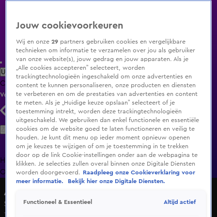
Jouw cookievoorkeuren
Wij en onze
29
partners gebruiken cookies en vergelijkbare
technieken om informatie te verzamelen over jou als gebruiker
van onze website(s), jouw gedrag en jouw apparaten. Als je
„Alle cookies accepteren” selecteert, worden
Uitzending Gemist
Populaire programma's
Zenders
Genres
trackingtechnologieën ingeschakeld om onze advertenties en
Clips
Films
Radio
Smart TV inlog
Shop
content te kunnen personaliseren, onze producten en diensten
te verbeteren en om de prestaties van advertenties en content
Volg KIJK
te meten. Als je „Huidige keuze opslaan” selecteert of je
toestemming intrekt, worden deze trackingtechnologieën
uitgeschakeld. We gebruiken dan enkel functionele en essentiële
Zoeken
cookies om de website goed te laten functioneren en veilig te
houden. Je kunt dit menu op ieder moment opnieuw openen
om je keuzes te wijzigen of om je toestemming in te trekken
door op de link Cookie-instellingen onder aan de webpagina te
Home
Uitzending Gemist
Programma's
De Bondgenoten
De
klikken. Je selecties zullen overal binnen onze Digitale Diensten
Oranjezomer
Livestreams
Shop
worden doorgevoerd.
Raadpleeg onze Cookieverklaring voor
meer informatie.
Bekijk hier onze Digitale Diensten.
AutoWeek TV
Altijd actief
Functioneel & Essentieel
Seizoen 1, aflevering 92
15 juli 2017, 01:35