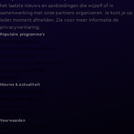
het laatste nieuws en aanbiedingen die wijzelf of in
samenwerking met onze partners organiseren. Je kunt je op
ieder moment afmelden. Zie voor meer informatie de
privacyverklaring
.
Populaire programma's
De Bondgenoten
A.S.S. - Anti Survival Show
De Oranjezomer
Mi Dushi: wat is dan liefde?
Lang Leve de Liefde
Het Blok
Nieuws & Actualiteit
Hart van Nederland
Nieuws van de Dag
Shownieuws
Vandaag Inside
Voorwaarden
Gebruiksvoorwaarden