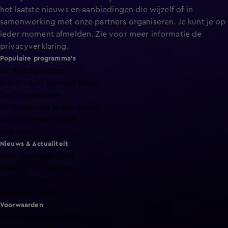
het laatste nieuws en aanbiedingen die wijzelf of in
samenwerking met onze partners organiseren. Je kunt je op
ieder moment afmelden. Zie voor meer informatie de
privacyverklaring
.
Populaire programma's
De Bondgenoten
A.S.S. - Anti Survival Show
De Oranjezomer
Mi Dushi: wat is dan liefde?
Lang Leve de Liefde
Het Blok
Nieuws & Actualiteit
Hart van Nederland
Nieuws van de Dag
Shownieuws
Vandaag Inside
Voorwaarden
Gebruiksvoorwaarden