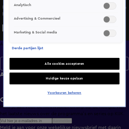
Analytisch
In Alles over Wonen wordt de kijker meegenomen binnen
het huis, buiten het huis en om het huis. De kijker wordt
Advertising & Commercieel
geïnformeerd en geadviseerd bij verkoop, verhuur of
financiering.
Marketing & Social media
Afleveringen
Derde partijen lijst
Seizoen 2
Alle cookies accepteren
Afleveringen
Huidige keuze opslaan
Voorkeuren beheren
Ontvang de KIJK-nieuwsbrief
Meld je aan voor de nieuwsbrief en blijf op de hoogte van
het laatste nieuws over de programma’s en series op KIJK.
Aanmelden
Meld je aan voor onze wekelijkse nieuwsbrief met daarin