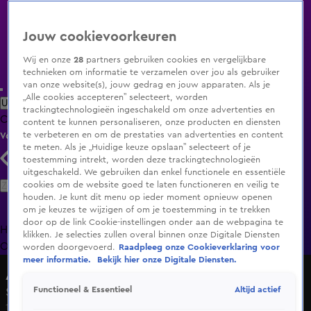
Jouw cookievoorkeuren
Wij en onze
28
partners gebruiken cookies en vergelijkbare
technieken om informatie te verzamelen over jou als gebruiker
van onze website(s), jouw gedrag en jouw apparaten. Als je
„Alle cookies accepteren” selecteert, worden
Uitzending Gemist
Populaire programma's
Zenders
Genres
trackingtechnologieën ingeschakeld om onze advertenties en
Clips
Films
Radio
Smart TV inlog
Shop
content te kunnen personaliseren, onze producten en diensten
te verbeteren en om de prestaties van advertenties en content
Volg KIJK
te meten. Als je „Huidige keuze opslaan” selecteert of je
toestemming intrekt, worden deze trackingtechnologieën
uitgeschakeld. We gebruiken dan enkel functionele en essentiële
Zoeken
cookies om de website goed te laten functioneren en veilig te
houden. Je kunt dit menu op ieder moment opnieuw openen
om je keuzes te wijzigen of om je toestemming in te trekken
door op de link Cookie-instellingen onder aan de webpagina te
Home
Uitzending Gemist
Programma's
De Bondgenoten
De
klikken. Je selecties zullen overal binnen onze Digitale Diensten
Oranjezomer
Livestreams
Shop
worden doorgevoerd.
Raadpleeg onze Cookieverklaring voor
meer informatie.
Bekijk hier onze Digitale Diensten.
Alles over Wonen
Altijd actief
Functioneel & Essentieel
Seizoen 2, aflevering 29
16 aug 2015, 16:00