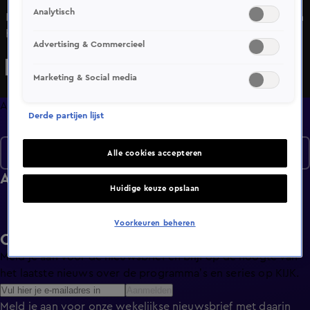
Analytisch
In Alles over Wonen wordt de kijker meegenomen binnen
het huis, buiten het huis en om het huis. De kijker wordt
Advertising & Commercieel
geïnformeerd en geadviseerd bij verkoop, verhuur of
financiering.
Marketing & Social media
Afleveringen
Derde partijen lijst
Seizoen 2
Alle cookies accepteren
Afleveringen
Huidige keuze opslaan
Voorkeuren beheren
Ontvang de KIJK-nieuwsbrief
Meld je aan voor de nieuwsbrief en blijf op de hoogte van
het laatste nieuws over de programma’s en series op KIJK.
Aanmelden
Meld je aan voor onze wekelijkse nieuwsbrief met daarin