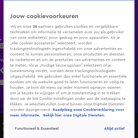
Jouw cookievoorkeuren
Wij en onze
28
partners gebruiken cookies en vergelijkbare
technieken om informatie te verzamelen over jou als gebruiker
van onze website(s), jouw gedrag en jouw apparaten. Als je
„Alle cookies accepteren” selecteert, worden
Uitzending Gemist
Populaire programma's
Zenders
Genres
trackingtechnologieën ingeschakeld om onze advertenties en
Clips
Films
Radio
Smart TV inlog
Shop
content te kunnen personaliseren, onze producten en diensten
te verbeteren en om de prestaties van advertenties en content
Volg KIJK
te meten. Als je „Huidige keuze opslaan” selecteert of je
toestemming intrekt, worden deze trackingtechnologieën
uitgeschakeld. We gebruiken dan enkel functionele en essentiële
Zoeken
cookies om de website goed te laten functioneren en veilig te
houden. Je kunt dit menu op ieder moment opnieuw openen
om je keuzes te wijzigen of om je toestemming in te trekken
door op de link Cookie-instellingen onder aan de webpagina te
Home
Uitzending Gemist
Programma's
De Bondgenoten
De
klikken. Je selecties zullen overal binnen onze Digitale Diensten
Oranjezomer
Livestreams
Shop
worden doorgevoerd.
Raadpleeg onze Cookieverklaring voor
meer informatie.
Bekijk hier onze Digitale Diensten.
Alles over Wonen
Altijd actief
Functioneel & Essentieel
Seizoen 2, aflevering 20
14 juni 2015, 16:00