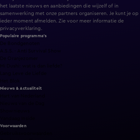
het laatste nieuws en aanbiedingen die wijzelf of in
samenwerking met onze partners organiseren. Je kunt je op
ieder moment afmelden. Zie voor meer informatie de
privacyverklaring
.
Populaire programma's
De Bondgenoten
A.S.S. - Anti Survival Show
De Oranjezomer
Mi Dushi: wat is dan liefde?
Lang Leve de Liefde
Het Blok
Nieuws & Actualiteit
Hart van Nederland
Nieuws van de Dag
Shownieuws
Vandaag Inside
Voorwaarden
Gebruiksvoorwaarden