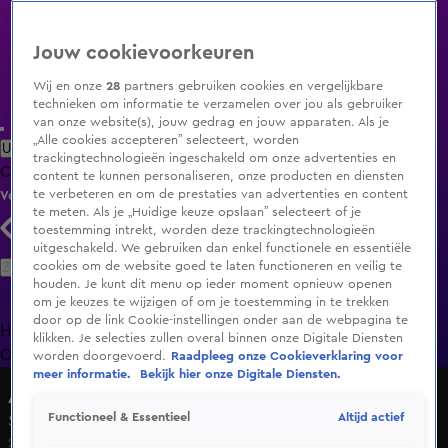
Jouw cookievoorkeuren
Wij en onze
28
partners gebruiken cookies en vergelijkbare
technieken om informatie te verzamelen over jou als gebruiker
van onze website(s), jouw gedrag en jouw apparaten. Als je
„Alle cookies accepteren” selecteert, worden
Uitzending Gemist
Populaire programma's
Zenders
Genres
trackingtechnologieën ingeschakeld om onze advertenties en
Clips
Films
Radio
Smart TV inlog
Shop
content te kunnen personaliseren, onze producten en diensten
te verbeteren en om de prestaties van advertenties en content
Volg KIJK
te meten. Als je „Huidige keuze opslaan” selecteert of je
toestemming intrekt, worden deze trackingtechnologieën
uitgeschakeld. We gebruiken dan enkel functionele en essentiële
Zoeken
cookies om de website goed te laten functioneren en veilig te
houden. Je kunt dit menu op ieder moment opnieuw openen
om je keuzes te wijzigen of om je toestemming in te trekken
door op de link Cookie-instellingen onder aan de webpagina te
Home
Uitzending Gemist
Programma's
De Bondgenoten
De
klikken. Je selecties zullen overal binnen onze Digitale Diensten
Oranjezomer
Livestreams
Shop
worden doorgevoerd.
Raadpleeg onze Cookieverklaring voor
meer informatie.
Bekijk hier onze Digitale Diensten.
Achter Gesloten Deuren
Altijd actief
Functioneel & Essentieel
Seizoen 3, aflevering 41
21 dec 2020, 19:35