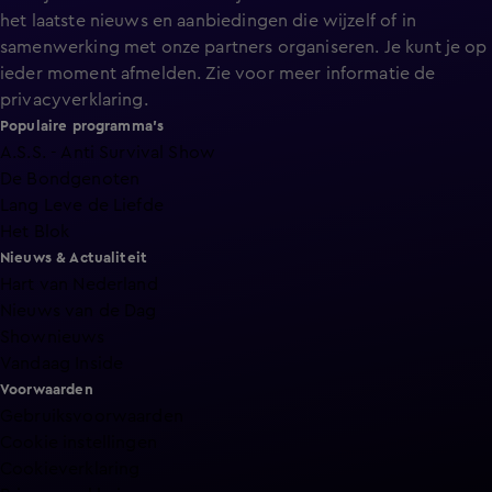
het laatste nieuws en aanbiedingen die wijzelf of in
samenwerking met onze partners organiseren. Je kunt je op
ieder moment afmelden. Zie voor meer informatie de
privacyverklaring
.
Populaire programma's
A.S.S. - Anti Survival Show
De Bondgenoten
Lang Leve de Liefde
Het Blok
Nieuws & Actualiteit
Hart van Nederland
Nieuws van de Dag
Shownieuws
Vandaag Inside
Voorwaarden
Gebruiksvoorwaarden
Cookie instellingen
Cookieverklaring