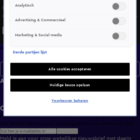
Analytisch
Lindy gaat samenwonen met haar vriend Bart, maar de
aanleiding hiervoor is een vervelend. Haar vader namelijk
Advertising & Commercieel
heeft een auto-ongeluk gehad. Hij heeft nu veel verzorging
nodig en daarvoor moeten er veel aanpassingen gedaan
Marketing & Social media
worden in het huis. Tijdens de verbouwing van haar
ouderlijk huis stuit Lindy echter op een vreselijk geheim.
Afleveringen
Derde partijen lijst
Seizoen 3
Alle cookies accepteren
Afleveringen
Huidige keuze opslaan
Voorkeuren beheren
Ontvang de KIJK-nieuwsbrief
Meld je aan voor de nieuwsbrief en blijf op de hoogte van
het laatste nieuws over de programma’s en series op KIJK.
Aanmelden
Meld je aan voor onze wekelijkse nieuwsbrief met daarin