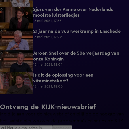
Sjors van der Panne over Nederlands
10:02
mooiste luisterliedjes
13 mei 2021, 17:33
21 jaar na de vuurwerkramp in Enschede
9:38
13 mei 2021, 17:22
Jeroen Snel over de 50e verjaardag van
7:08
onze Koningin
12 mei 2021, 18:04
Is dit de oplossing voor een
5:42
vitaminetekort?
12 mei 2021, 18:00
Ontvang de KIJK-nieuwsbrief
Meld je aan voor de nieuwsbrief en blijf op de hoogte van
het laatste nieuws over de programma’s en series op KIJK.
Aanmelden