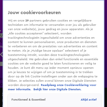
Jouw cookievoorkeuren
Wij en onze
29
partners gebruiken cookies en vergelijkbare
technieken om informatie te verzamelen over jou als gebruiker
van onze website(s), jouw gedrag en jouw apparaten. Als je
„Alle cookies accepteren” selecteert, worden
Uitzending Gemist
Populaire programma's
Zenders
Genres
trackingtechnologieën ingeschakeld om onze advertenties en
Clips
Films
Radio
Smart TV inlog
Shop
content te kunnen personaliseren, onze producten en diensten
te verbeteren en om de prestaties van advertenties en content
Volg KIJK
te meten. Als je „Huidige keuze opslaan” selecteert of je
toestemming intrekt, worden deze trackingtechnologieën
uitgeschakeld. We gebruiken dan enkel functionele en essentiële
Zoeken
cookies om de website goed te laten functioneren en veilig te
houden. Je kunt dit menu op ieder moment opnieuw openen
om je keuzes te wijzigen of om je toestemming in te trekken
door op de link Cookie-instellingen onder aan de webpagina te
Home
Uitzending Gemist
Programma's
De Bondgenoten
De
klikken. Je selecties zullen overal binnen onze Digitale Diensten
Oranjezomer
Livestreams
Shop
worden doorgevoerd.
Raadpleeg onze Cookieverklaring voor
meer informatie.
Bekijk hier onze Digitale Diensten.
5 Uur Show
Altijd actief
Functioneel & Essentieel
Een kind kan de was doen, een podcast van Maxime
Hartman