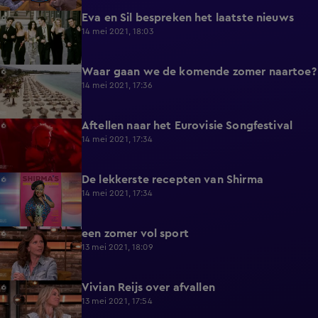
Eva en Sil bespreken het laatste nieuws
4:02
14 mei 2021, 18:03
Waar gaan we de komende zomer naartoe?
7:46
14 mei 2021, 17:36
Aftellen naar het Eurovisie Songfestival
13:06
14 mei 2021, 17:34
De lekkerste recepten van Shirma
2:06
14 mei 2021, 17:34
een zomer vol sport
11:58
13 mei 2021, 18:09
Vivian Reijs over afvallen
6:44
13 mei 2021, 17:54