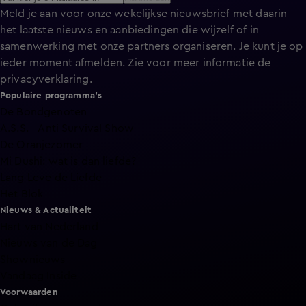
Meld je aan voor onze wekelijkse nieuwsbrief met daarin
het laatste nieuws en aanbiedingen die wijzelf of in
samenwerking met onze partners organiseren. Je kunt je op
ieder moment afmelden. Zie voor meer informatie de
privacyverklaring
.
Populaire programma's
De Bondgenoten
A.S.S. - Anti Survival Show
De Oranjezomer
Mi Dushi: wat is dan liefde?
Lang Leve de Liefde
Het Blok
Nieuws & Actualiteit
Hart van Nederland
Nieuws van de Dag
Shownieuws
Vandaag Inside
Voorwaarden