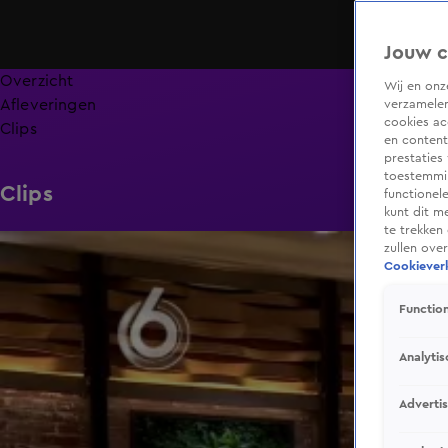
Jouw c
Overzicht
Wij en on
Afleveringen
verzamelen
cookies ac
Clips
en content
prestaties
toestemmin
Clips
functionel
kunt dit m
te trekken
12:21
zullen ove
Cookieverk
Function
Analytis
Adverti