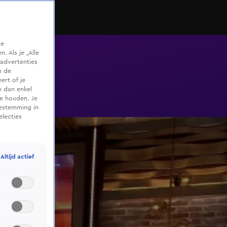
te
 Als je „Alle
advertenties
m de
ert of je
n dan enkel
te houden. Je
oestemming in
electies
Altijd actief