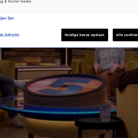
ng & Social media
jen lijst
en beheren
Huidige keuze opslaan
Alle cookie