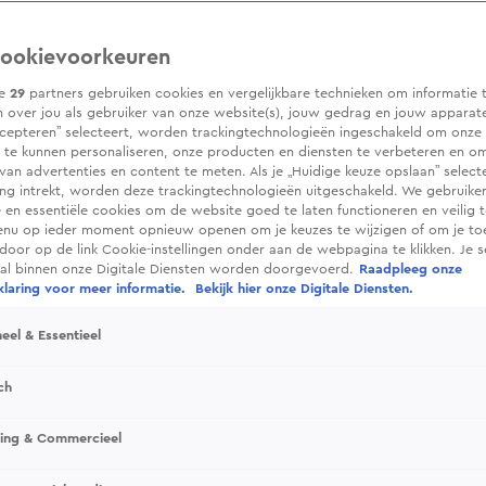
ookievoorkeuren
ze
29
partners gebruiken cookies en vergelijkbare technieken om informatie 
 over jou als gebruiker van onze website(s), jouw gedrag en jouw apparaten.
cepteren” selecteert, worden trackingtechnologieën ingeschakeld om onze 
 te kunnen personaliseren, onze producten en diensten te verbeteren en o
 van advertenties en content te meten. Als je „Huidige keuze opslaan” selecte
g intrekt, worden deze trackingtechnologieën uitgeschakeld. We gebruike
e en essentiële cookies om de website goed te laten functioneren en veilig 
enu op ieder moment opnieuw openen om je keuzes te wijzigen of om je t
 door op de link Cookie-instellingen onder aan de webpagina te klikken. Je s
ral binnen onze Digitale Diensten worden doorgevoerd.
Raadpleeg onze
laring voor meer informatie.
Bekijk hier onze Digitale Diensten.
eel & Essentieel
ch
sing & Commercieel