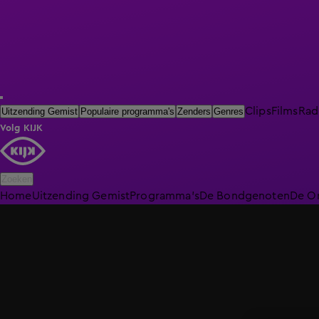
Clips
Films
Rad
Uitzending Gemist
Populaire programma's
Zenders
Genres
Volg KIJK
Zoeken
Home
Uitzending Gemist
Programma's
De Bondgenoten
De O