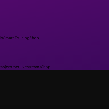
io
Smart TV inlog
Shop
ranjezomer
Livestreams
Shop